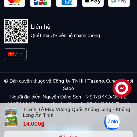
Liên hệ:
Quét mã QR liên hệ nhanh chóng
VI
© Bản quyền thuộc về
Công ty TNHH Tazano
.
Cung cấp bởi
Sapo
Liên hệ
Người đại diện: Nguyễn Đăng Sơn - MST/ĐKKD/QĐTL:
0107312178 được cấp lần đầu ngày 25/01/2016 Trụ sở:
Tranh Tô Màu Vương Quốc Khủng Long - Khủng
Số 5 ngõ Dã Tương, phố Dã Tượng, phường Trần Hưng Đạo,
Long Ăn Thịt
quận Hoàn Kiếm, Hà Nội - Điện thoại: 0944048868
14.000₫
Hết hàng