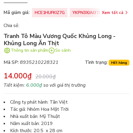
Mã giảm giá:
HCE1HUFKIZ7G
YKPN3XJAJ3TJ
Xem tất cả
77U0FSO8M
Chia sẻ:
Tranh Tô Màu Vương Quốc Khủng Long -
Khủng Long Ăn Thịt
Thông tin sản phẩm
So sánh
Mã SP:
8935210228321
Tình trạng:
Hết hàng
14.000₫
20.000₫
Tiết kiệm:
6.000₫
so với giá thị trường
Công ty phát hành: Tân Việt
Tác giả: Nhóm Hoa Mặt Trời
Nhà xuất bản: Mỹ Thuật
Năm xuất bản: 2019
Kích thước: 20.5 x 28 cm