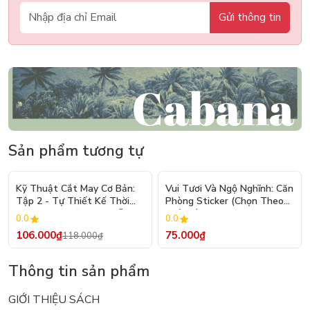
Gửi thông tin
Sản phẩm tương tự
- 10%
Kỹ Thuật Cắt May Cơ Bản:
Vui Tươi Và Ngộ Nghĩnh: Căn
Tập 2 - Tự Thiết Kế Thời
Phòng Sticker (Chọn Theo
Trang Nam Nữ - Tạo Mẫu
Chủ Đề) - Hơn 250 Sticker
0.0
0.0
Rập - Kỹ Thuật Nhảy Size
106.000₫
75.000₫
118.000₫
Thông tin sản phẩm
GIỚI THIỆU SÁCH