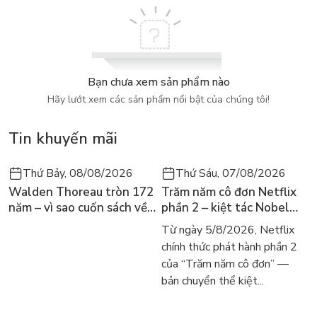
Bạn chưa xem sản phẩm nào
Hãy lướt xem các sản phẩm nổi bật của chúng tôi!
Tin khuyến mãi
Thứ Bảy, 08/08/2026
Thứ Sáu, 07/08/2026
Walden Thoreau tròn 172
Trăm năm cô đơn Netflix
năm – vì sao cuốn sách về
phần 2 – kiệt tác Nobel
hai năm sống trong rừng
trở lại màn ảnh, dòng
Từ ngày 5/8/2026, Netflix
vẫn chữa lành người đọc
người tìm đọc lại García
chính thức phát hành phần 2
hôm nay
Márquez
của “Trăm năm cô đơn” —
bản chuyển thể kiệt...