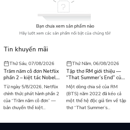
Bạn chưa xem sản phẩm nào
Hãy lướt xem các sản phẩm nổi bật của chúng tôi!
Tin khuyến mãi
Thứ Sáu, 07/08/2026
Thứ Năm, 06/08/2026
Trăm năm cô đơn Netflix
Tập thơ RM giới thiệu —
phần 2 – kiệt tác Nobel
“That Summer’s End” của
trở lại màn ảnh, dòng
Lee Seong-bok ra mắt bản
Từ ngày 5/8/2026, Netflix
Một dòng chia sẻ của RM
người tìm đọc lại García
tiếng Anh sau 4 năm gây
chính thức phát hành phần 2
(BTS) năm 2022 đã kéo cả
Márquez
sốt
của “Trăm năm cô đơn” —
một thế hệ độc giả tìm về tập
bản chuyển thể kiệt...
thơ “That Summer’s...