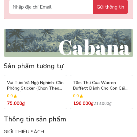
Gửi thông tin
Sản phẩm tương tự
- 10%
Vui Tươi Và Ngộ Nghĩnh: Căn
Tâm Thư Của Warren
Phòng Sticker (Chọn Theo
Buffett Dành Cho Con Cái
Chủ Đề) - Hơn 250 Sticker
(Tái Bản 2026)
0.0
0.0
75.000₫
196.000₫
218.000₫
Thông tin sản phẩm
GIỚI THIỆU SÁCH