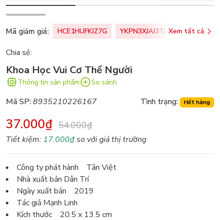
Mã giảm giá:
HCE1HUFKIZ7G
YKPN3XJAJ3TJ
Xem tất cả
77U0FSO8M
Chia sẻ:
Khoa Học Vui Cơ Thể Người
Thông tin sản phẩm
So sánh
Mã SP:
8935210226167
Tình trạng:
Hết hàng
37.000₫
54.000₫
Tiết kiệm:
17.000₫
so với giá thị trường
Công ty phát hành Tân Việt
Nhà xuất bản Dân Trí
Ngày xuất bản 2019
Tác giả Mạnh Linh
Kích thước 20.5 x 13.5 cm