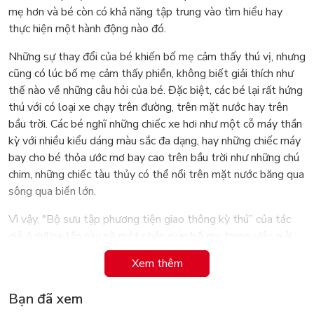
mẹ hơn và bé còn có khả năng tập trung vào tìm hiểu hay
thực hiện một hành động nào đó.
Những sự thay đổi của bé khiến bố mẹ cảm thấy thú vị, nhưng
cũng có lúc bố mẹ cảm thấy phiền, không biết giải thích như
thế nào về những câu hỏi của bé. Đặc biệt, các bé lại rất hứng
thú với có loại xe chạy trên đường, trên mặt nước hay trên
bầu trời. Các bé nghĩ những chiếc xe hơi như một cỗ máy thần
kỳ với nhiều kiểu dáng màu sắc đa dạng, hay những chiếc máy
bay cho bé thỏa ước mơ bay cao trên bầu trời như những chú
chim, những chiếc tàu thủy có thể nổi trên mặt nước băng qua
sông qua biển lớn.
Vì vậy, "Bộ sưu tập phương tiện giao thông kỳ thú” của tác
giả Addline lần này sẽ một phần giúp bố mẹ trong việc giải
đáp thắc mắc của các bé với:
Xem thêm
Hơn 500 loại phương tiện giao thông khác nhau
Bạn đã xem
Hình minh họa sinh động, màu sắc