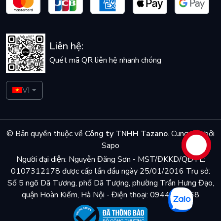
Liên hệ:
Quét mã QR liên hệ nhanh chóng
VI
© Bản quyền thuộc về
Công ty TNHH Tazano
.
Cung cấp bởi
Sapo
Liên hệ
Người đại diện: Nguyễn Đăng Sơn - MST/ĐKKD/QĐTL:
0107312178 được cấp lần đầu ngày 25/01/2016 Trụ sở:
Số 5 ngõ Dã Tương, phố Dã Tượng, phường Trần Hưng Đạo,
quận Hoàn Kiếm, Hà Nội - Điện thoại: 0944048868