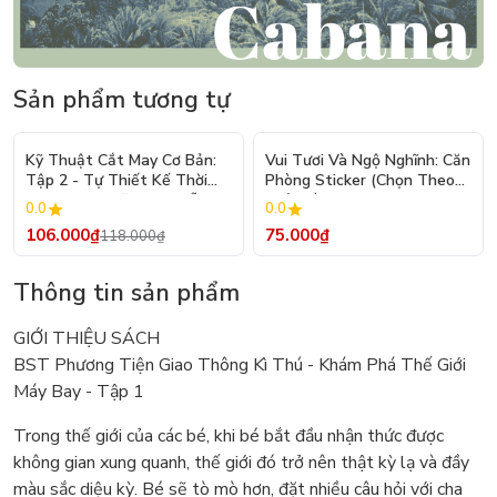
Sản phẩm tương tự
- 10%
Kỹ Thuật Cắt May Cơ Bản:
Vui Tươi Và Ngộ Nghĩnh: Căn
Tập 2 - Tự Thiết Kế Thời
Phòng Sticker (Chọn Theo
Trang Nam Nữ - Tạo Mẫu
Chủ Đề) - Hơn 250 Sticker
0.0
0.0
Rập - Kỹ Thuật Nhảy Size
106.000₫
75.000₫
118.000₫
Thông tin sản phẩm
GIỚI THIỆU SÁCH
BST Phương Tiện Giao Thông Kì Thú - Khám Phá Thế Giới
Máy Bay - Tập 1
Trong thế giới của các bé, khi bé bắt đầu nhận thức được
không gian xung quanh, thế giới đó trở nên thật kỳ lạ và đầy
màu sắc diệu kỳ. Bé sẽ tò mò hơn, đặt nhiều câu hỏi với cha