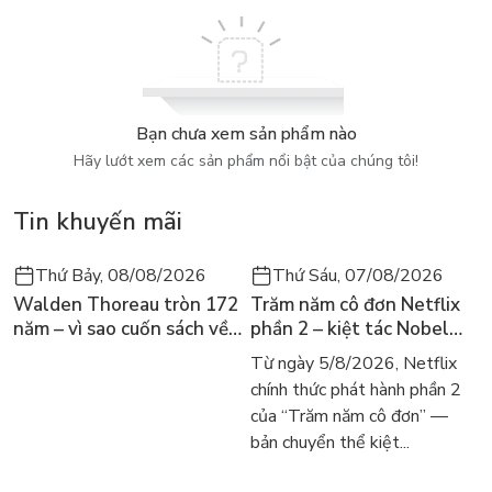
Lời kể chuyện lôi cuốn với những thông tin thú vị đáng kinh
ngạc
Đặc biệt, bộ sách còn có những hình đề can hấp dẫn về các
loại phương tiện
-> Bé sẽ được “Học mà chơi, Chơi mà học”, thỏa sức khám
Bạn chưa xem sản phẩm nào
phá, mở rộng kiến thức.
Hãy lướt xem các sản phẩm nổi bật của chúng tôi!
Tin khuyến mãi
Thứ Bảy, 08/08/2026
Thứ Sáu, 07/08/2026
Walden Thoreau tròn 172
Trăm năm cô đơn Netflix
năm – vì sao cuốn sách về
phần 2 – kiệt tác Nobel
hai năm sống trong rừng
trở lại màn ảnh, dòng
Từ ngày 5/8/2026, Netflix
vẫn chữa lành người đọc
người tìm đọc lại García
chính thức phát hành phần 2
hôm nay
Márquez
của “Trăm năm cô đơn” —
bản chuyển thể kiệt...