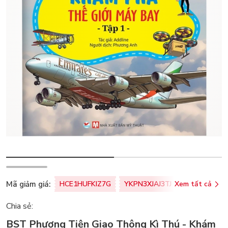
Mã giảm giá:
HCE1HUFKIZ7G
YKPN3XJAJ3TJ
Xem tất cả
77U0FSO8M
Chia sẻ:
BST Phương Tiện Giao Thông Kì Thú - Khám