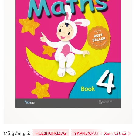
Mã giảm giá:
HCE1HUFKIZ7G
YKPN3XJAJ3TJ
Xem tất cả
77U0FSO8M