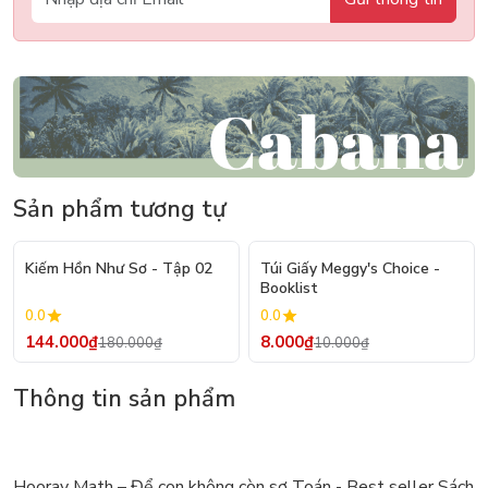
Sản phẩm tương tự
- 20%
- 20%
Kiếm Hồn Như Sơ - Tập 02
Túi Giấy Meggy's Choice -
Booklist
0.0
0.0
144.000₫
8.000₫
180.000₫
10.000₫
Thông tin sản phẩm
Hooray Math – Để con không còn sợ Toán - Best seller Sách