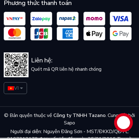
Phương thức thanh toán
Liên hệ:
Quét mã QR liên hệ nhanh chóng
VI
© Bản quyền thuộc về
Công ty TNHH Tazano
.
Cung cấp bởi
Sapo
Liên hệ
Người đại diện: Nguyễn Đăng Sơn - MST/ĐKKD/QĐTL: