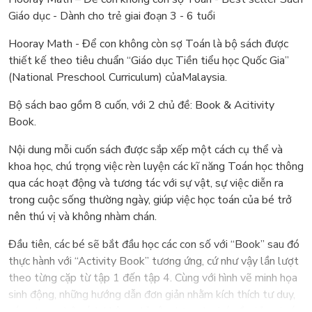
Giáo dục - Dành cho trẻ giai đoạn 3 - 6 tuổi
Hooray Math - Để con không còn sợ Toán là bộ sách được
thiết kế theo tiêu chuẩn “Giáo dục Tiền tiểu học Quốc Gia”
(National Preschool Curriculum) củaMalaysia.
Bộ sách bao gồm 8 cuốn, với 2 chủ đề: Book & Acitivity
Book.
Nội dung mỗi cuốn sách được sắp xếp một cách cụ thể và
khoa học, chú trọng việc rèn luyện các kĩ năng Toán học thông
qua các hoạt động và tương tác với sự vật, sự việc diễn ra
trong cuộc sống thường ngày, giúp việc học toán của bé trở
nên thú vị và không nhàm chán.
Đầu tiên, các bé sẽ bắt đầu học các con số với “Book” sau đó
thực hành với “Activity Book” tương ứng, cứ như vậy lần lượt
theo từng cặp từ tập 1 đến tập 4. Cùng với hình vẽ minh họa
sinh động, những hướng dẫn đơn giản nhằm kích thích tư duy,
sáng tạo … bộ sách không chỉ xây dựng cho bé nền tảng toán