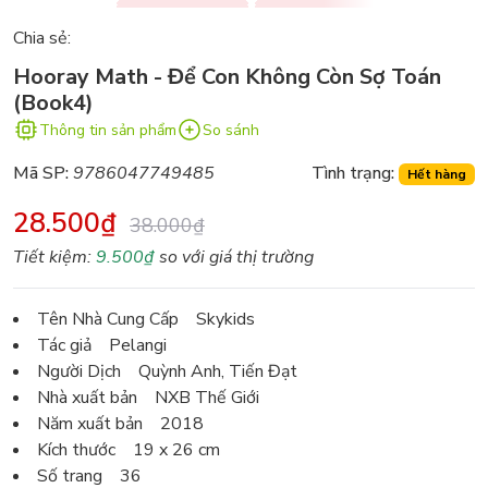
Chia sẻ:
Hooray Math - Để Con Không Còn Sợ Toán
(Book4)
Thông tin sản phẩm
So sánh
Mã SP:
9786047749485
Tình trạng:
Hết hàng
28.500₫
38.000₫
Tiết kiệm:
9.500₫
so với giá thị trường
Tên Nhà Cung Cấp Skykids
Tác giả Pelangi
Người Dịch Quỳnh Anh, Tiến Đạt
Nhà xuất bản NXB Thế Giới
Năm xuất bản 2018
Kích thước 19 x 26 cm
Số trang 36