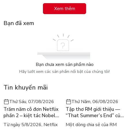
học tốt mà con đem đến những trải nghiệm học tập vô cùng
Xem thêm
thú vị!
Bạn đã xem
Hooray Math Book 4 bao gồm các hoạt động liên quan đến 5
chủ điểm: Thị trấn, Mua sắm, Sở thú, Con người và Thế giới
của chúng ta. Các em cũng sẽ được làm quen với số đếm từ
31 - 50
Bạn chưa xem sản phẩm nào
Hãy lướt xem các sản phẩm nổi bật của chúng tôi!
Tin khuyến mãi
Thứ Sáu, 07/08/2026
Thứ Năm, 06/08/2026
Trăm năm cô đơn Netflix
Tập thơ RM giới thiệu —
phần 2 – kiệt tác Nobel
“That Summer’s End” của
trở lại màn ảnh, dòng
Lee Seong-bok ra mắt bản
Từ ngày 5/8/2026, Netflix
Một dòng chia sẻ của RM
người tìm đọc lại García
tiếng Anh sau 4 năm gây