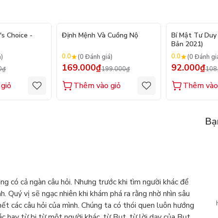
- 20%
- 15%
's Choice -
Định Mệnh Và Cuồng Nộ
Bí Mật Tư Duy 
Bản 2021)
0.0
0.0
á)
(0 Đánh giá)
(0 Đánh gi
169.000₫
92.000₫
0₫
199.000₫
108
giỏ
Thêm vào giỏ
Thêm vào
Bạ
 có cả ngàn câu hỏi. Nhưng trước khi tìm người khác để
ình. Quý vị sẽ ngạc nhiên khi khám phá ra rằng nhờ nhìn sâu
 hết các câu hỏi của mình. Chúng ta có thói quen luôn hướng
ác hay từ bi từ một người khác, từ Bụt, từ lời dạy của Bụt