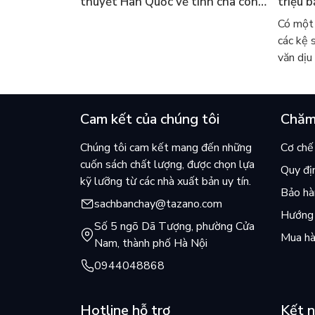
thuyết Hàn Quốc về tình cha con
triệu b
lại khiến cả mạng xã hội bật khóc
sao cả
Có một 
mùa hè này
các kệ 
văn dịu 
Cam kết của chúng tôi
Chăm
Chúng tôi cam kết mang đến những
Cơ chế 
cuốn sách chất lượng, được chọn lựa
Quy đị
kỹ lưỡng từ các nhà xuất bản uy tín.
Bảo hàn
sachbanchay@tazano.com
Hướng 
Số 5 ngõ Dã Tượng, phường Cửa
Mua hà
Nam, thành phố Hà Nội
0944048868
Hotline hỗ trợ
Kết n