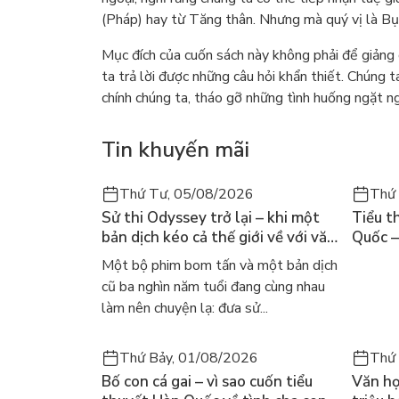
(Pháp) hay từ Tăng thân. Nhưng mà quý vị là Bụt,
Mục đích của cuốn sách này không phải để giản
ta trả lời được những câu hỏi khẩn thiết. Chúng t
chính chúng ta, tháo gỡ những tình huống ngặt ng
Tin khuyến mãi
Thứ Tư, 05/08/2026
Thứ
Sử thi Odyssey trở lại – khi một
Tiểu t
bản dịch kéo cả thế giới về với văn
Quốc –
học kinh điển
của Ki
Một bộ phim bom tấn và một bản dịch
cũ ba nghìn năm tuổi đang cùng nhau
làm nên chuyện lạ: đưa sử...
Thứ Bảy, 01/08/2026
Thứ
Bố con cá gai – vì sao cuốn tiểu
Văn họ