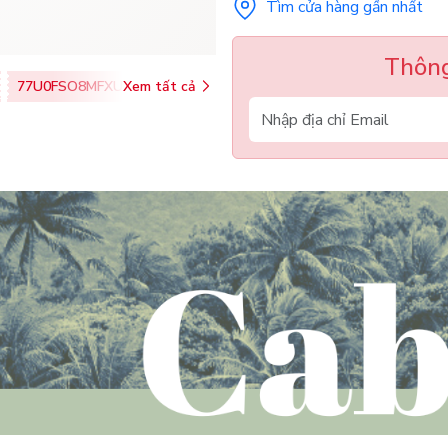
Tìm cửa hàng gần nhất
Thông
77U0FSO8MFXU
Xem tất cả