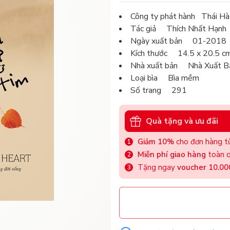
Công ty phát hành Thái Hà
Tác giả Thích Nhất Hạnh
Ngày xuất bản 01-2018
Kích thước 14.5 x 20.5 c
Nhà xuất bản Nhà Xuất B
Loại bìa Bìa mềm
Số trang 291
Quà tặng và ưu đãi
Giảm 10%
cho đơn hàng từ
Miễn phí giao hàng
toàn q
Tặng ngay
voucher 10.0