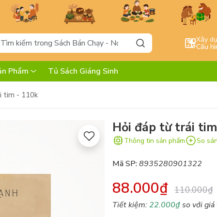
Xây d
Cấu hì
ản Phẩm
Tủ Sách Giáng Sinh
i tim - 110k
Hỏi đáp từ trái ti
Thông tin sản phẩm
So sá
Mã SP:
8935280901322
88.000₫
110.000₫
Tiết kiệm:
22.000₫
so với giá