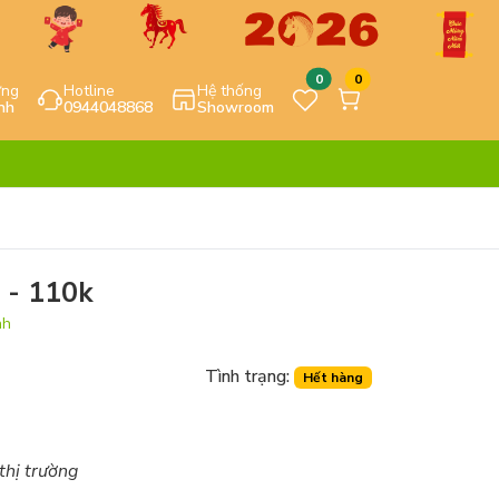
0
0
ựng
Hotline
Hệ thống
nh
0944048868
Showroom
m - 110k
nh
Tình trạng:
Hết hàng
 thị trường