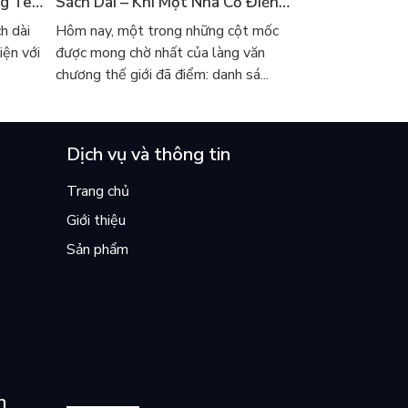
ng Tên
Sách Dài – Khi Một Nhà Cổ Điển
t
Học Cầm Trịch Giải Văn Chương
h dài
Hôm nay, một trong những cột mốc
Danh Giá Nhất
iện với
được mong chờ nhất của làng văn
chương thế giới đã điểm: danh sá...
Dịch vụ và thông tin
Trang chủ
Giới thiệu
Sản phẩm
n