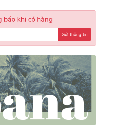
 báo khi có hàng
Gửi thông tin