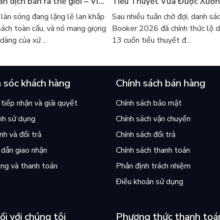
ản dịch bán ra thế giới – Vì
Tiểu Thuyết Vừa Được Xướ
 thế giới đang đọc sách Hàn?
Và Gợi Ý Đọc Cho Người Việ
làn sóng đang lặng lẽ lan khắp
Sau nhiều tuần chờ đợi, danh sác
sách toàn cầu, và nó mang giọng
Booker 2026 đã chính thức lộ d
dàng của xứ ...
13 cuốn tiểu thuyết đ...
 sóc khách hàng
Chính sách bán hàng
tiếp nhận và giải quyết
Chính sách bảo mật
nh sử dụng
Chính sách vận chuyển
h và đổi trả
Chính sách đổi trả
dẫn giao nhận
Chính sách thanh toán
ng và thanh toán
Phân định trách nhiệm
Điều khoản sử dụng
ối với chúng tôi
Phương thức thanh toá