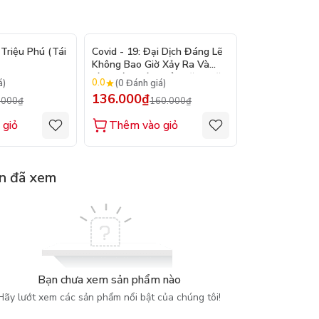
- 15%
- 15%
Triệu Phú (Tái
Covid - 19: Đại Dịch Đáng Lẽ
Bản Lĩnh Lên 
Không Bao Giờ Xảy Ra Và
Làm Cách Nào Để Ngăn Chặn
0.0
0.0
á)
(0 Đánh giá)
(0 Đánh gi
Đại Dịch Kế Tiếp
136.000₫
128.000₫
.000₫
160.000₫
1
 giỏ
Thêm vào giỏ
Thêm vào
n đã xem
Bạn chưa xem sản phẩm nào
Hãy lướt xem các sản phẩm nổi bật của chúng tôi!