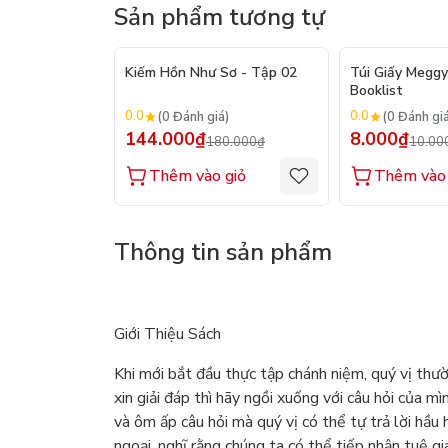
Sản phẩm tương tự
- 20%
Kiếm Hồn Như Sơ - Tập 02
Túi Giấy Meggy
Booklist
0.0
0.0
(0 Đánh giá)
(0 Đánh gi
144.000₫
8.000₫
180.000₫
10.00
Thêm vào giỏ
Thêm vào 
Thông tin sản phẩm
Giới Thiệu Sách
Khi mới bắt đầu thực tập chánh niệm, quý vị thường
xin giải đáp thì hãy ngồi xuống với câu hỏi của m
và ôm ấp câu hỏi mà quý vị có thể tự trả lời hầu
ngoại, nghĩ rằng chúng ta có thể tiếp nhận tuệ gi