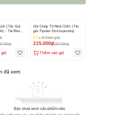
- 9%
- 10%
ch (Tác Giả:
Ghi Chép Từ Nhà Chết (Tác
Suy Tưởng - M
h) - Tái Bản
giả: Fyodor Dostoyevsky)
(Tác giả: Marc
0.0
0.0
á)
(0 Đánh giá)
(0 Đánh gi
225.000₫
200.000₫
5.000₫
250.000₫
2
 giỏ
Thêm vào giỏ
Thêm vào
n đã xem
Bạn chưa xem sản phẩm nào
Hãy lướt xem các sản phẩm nổi bật của chúng tôi!