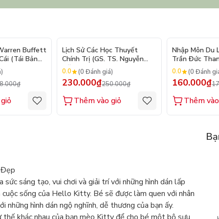
- 10%
- 8%
arren Buffett
Lịch Sử Các Học Thuyết
Nhập Môn Du Lị
ái (Tái Bản
Chính Trị (GS. TS. Nguyễn
Trần Đức Than
Đăng Dung)
2026
0.0
0.0
á)
(0 Đánh giá)
(0 Đánh gi
230.000₫
160.000₫
8.000₫
250.000₫
17
giỏ
Thêm vào giỏ
Thêm vào
Bạ
 Đẹp
ức sáng tạo, vui chơi và giải trí với những hình dán lấp
 cuộc sống của Hello Kitty. Bé sẽ được làm quen với nhân
với những hình dán ngộ nghĩnh, dễ thương của bạn ấy.
tư thế khác nhau của bạn mèo Kitty để cho bé một bộ sưu