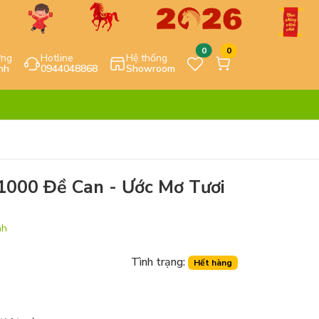
0
0
ựng
Hotline
Hệ thống
nh
0944048868
Showroom
 1000 Đề Can - Ước Mơ Tươi
nh
Tình trạng:
Hết hàng