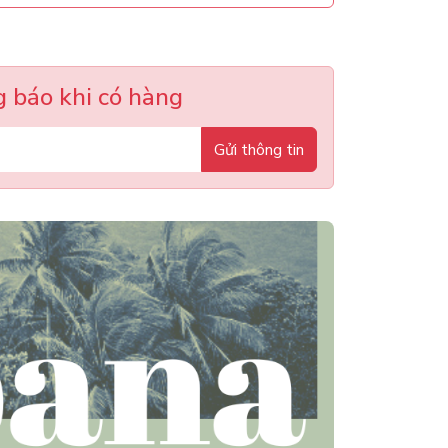
 báo khi có hàng
Gửi thông tin