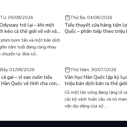
 Tư, 05/08/2026
Thứ Ba, 04/08/2026
 Odyssey trở lại – khi một
Tiểu thuyết cửa hàng tiện lợ
h kéo cả thế giới về với văn
Quốc – phần tiếp theo triệu
nh điển
của Kim Ho-yeon ra thế giới
phim bom tấn và một bản dịch
ghìn năm tuổi đang cùng nhau
 chuyện lạ: đưa sử...
Bảy, 01/08/2026
Thứ Năm, 30/07/2026
cá gai – vì sao cuốn tiểu
Văn học Hàn Quốc lập kỷ lục
 Hàn Quốc về tình cha con
triệu bản dịch bán ra thế giới
iến cả mạng xã hội bật khóc
sao cả thế giới đang đọc sá
Có một làn sóng đang lặng lẽ l
 này
các kệ sách toàn cầu, và nó man
văn dịu dàng của xứ ...