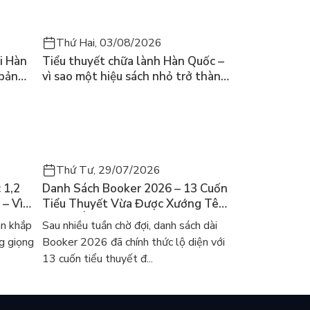
Thứ Hai, 03/08/2026
i Hàn
Tiểu thuyết chữa lành Hàn Quốc –
 bản
vì sao một hiệu sách nhỏ trở thành
cuốn bán chạy nhất thế giới?
Thứ Tư, 29/07/2026
 1,2
Danh Sách Booker 2026 – 13 Cuốn
 – Vì
Tiểu Thuyết Vừa Được Xướng Tên
ch Hàn?
Và Gợi Ý Đọc Cho Người Việt
an khắp
Sau nhiều tuần chờ đợi, danh sách dài
g giọng
Booker 2026 đã chính thức lộ diện với
13 cuốn tiểu thuyết đ...