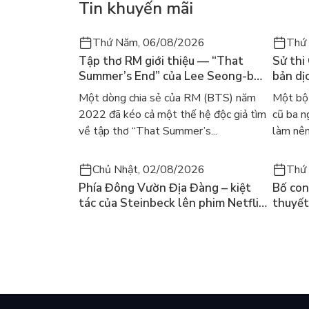
Tin khuyến mãi
Thứ Năm, 06/08/2026
Thứ
Tập thơ RM giới thiệu — “That
Sử thi
Summer’s End” của Lee Seong-bok
bản dịc
ra mắt bản tiếng Anh sau 4 năm
học ki
Một dòng chia sẻ của RM (BTS) năm
Một bộ 
gây sốt
2022 đã kéo cả một thế hệ độc giả tìm
cũ ba n
về tập thơ “That Summer’s...
làm nên
Chủ Nhật, 02/08/2026
Thứ 
Phía Đông Vườn Địa Đàng – kiệt
Bố con 
tác của Steinbeck lên phim Netflix
thuyết
và câu hỏi “con người có quyền
lại kh
chọn điều thiện?”
mùa hè