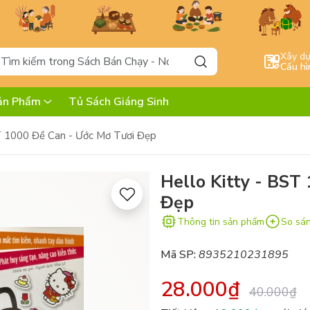
Xây d
Cấu hì
ản Phẩm
Tủ Sách Giáng Sinh
T 1000 Đề Can - Ước Mơ Tươi Đẹp
Hello Kitty - BST
Đẹp
Thông tin sản phẩm
So sá
Mã SP:
8935210231895
28.000₫
40.000₫