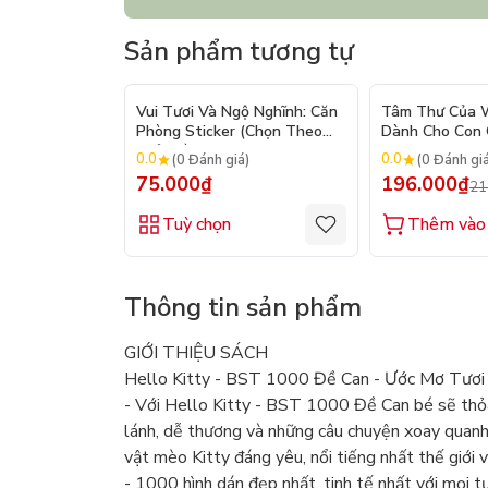
Sản phẩm tương tự
Vui Tươi Và Ngộ Nghĩnh: Căn
Tâm Thư Của W
Phòng Sticker (Chọn Theo
Dành Cho Con C
Chủ Đề) - Hơn 250 Sticker
2026)
0.0
0.0
(0 Đánh giá)
(0 Đánh gi
75.000₫
196.000₫
21
Tuỳ chọn
Thêm vào 
Thông tin sản phẩm
GIỚI THIỆU SÁCH
Hello Kitty - BST 1000 Đề Can - Ước Mơ Tươi
- Với Hello Kitty - BST 1000 Đề Can bé sẽ thỏa s
lánh, dễ thương và những câu chuyện xoay quanh
vật mèo Kitty đáng yêu, nổi tiếng nhất thế giới 
- 1000 hình dán đẹp nhất, tinh tế nhất với mọi 