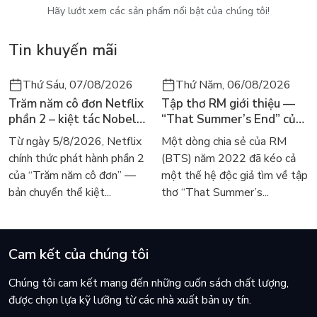
Hãy lướt xem các sản phẩm nổi bật của chúng tôi!
điều thú vị sâu xa trong tình cha con nhà Atticus, và đặc biệt
là tình người trong cuộc sống, như bé Scout quả quyết nói
Tin khuyến mãi
“em nghĩ chỉ có một hạng người. Đó là người.".
Thứ Sáu, 07/08/2026
Thứ Năm, 06/08/2026
Trăm năm cô đơn Netflix
Tập thơ RM giới thiệu —
phần 2 – kiệt tác Nobel
“That Summer’s End” của
trở lại màn ảnh, dòng
Lee Seong-bok ra mắt bản
Từ ngày 5/8/2026, Netflix
Một dòng chia sẻ của RM
người tìm đọc lại García
tiếng Anh sau 4 năm gây
chính thức phát hành phần 2
(BTS) năm 2022 đã kéo cả
Márquez
sốt
của “Trăm năm cô đơn” —
một thế hệ độc giả tìm về tập
bản chuyển thể kiệt...
thơ “That Summer’s...
Cam kết của chúng tôi
Chúng tôi cam kết mang đến những cuốn sách chất lượng,
được chọn lựa kỹ lưỡng từ các nhà xuất bản uy tín.