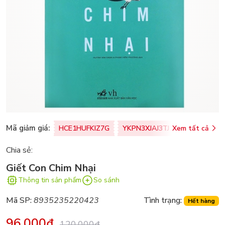
Mã giảm giá:
HCE1HUFKIZ7G
YKPN3XJAJ3TJ
Xem tất cả
77U0FSO8M
Chia sẻ:
Giết Con Chim Nhại
Thông tin sản phẩm
So sánh
Mã SP:
8935235220423
Tình trạng:
Hết hàng
96.000₫
120.000₫