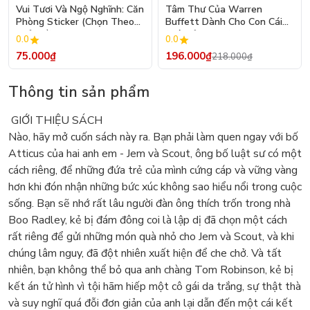
- 10%
Vui Tươi Và Ngộ Nghĩnh: Căn
Tâm Thư Của Warren
Phòng Sticker (Chọn Theo
Buffett Dành Cho Con Cái
Chủ Đề) - Hơn 250 Sticker
(Tái Bản 2026)
0.0
0.0
75.000₫
196.000₫
218.000₫
Thông tin sản phẩm
GIỚI THIỆU SÁCH
Nào, hãy mở cuốn sách này ra. Bạn phải làm quen ngay với bố
Atticus của hai anh em - Jem và Scout, ông bố luật sư có một
cách riêng, để những đứa trẻ của mình cứng cáp và vững vàng
hơn khi đón nhận những bức xúc không sao hiểu nổi trong cuộc
sống. Bạn sẽ nhớ rất lâu người đàn ông thích trốn trong nhà
Boo Radley, kẻ bị đám đông coi là lập dị đã chọn một cách
rất riêng để gửi những món quà nhỏ cho Jem và Scout, và khi
chúng lâm nguy, đã đột nhiên xuất hiện để che chở. Và tất
nhiên, bạn không thể bỏ qua anh chàng Tom Robinson, kẻ bị
kết án tử hình vì tội hãm hiếp một cô gái da trắng, sự thật thà
và suy nghĩ quá đỗi đơn giản của anh lại dẫn đến một cái kết