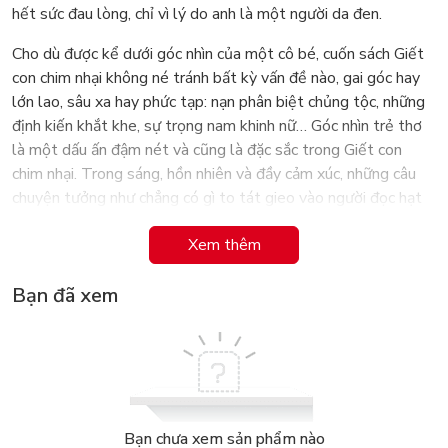
hết sức đau lòng, chỉ vì lý do anh là một người da đen.
Cho dù được kể dưới góc nhìn của một cô bé, cuốn sách Giết
con chim nhại không né tránh bất kỳ vấn đề nào, gai góc hay
lớn lao, sâu xa hay phức tạp: nạn phân biệt chủng tộc, những
định kiến khắt khe, sự trọng nam khinh nữ… Góc nhìn trẻ thơ
là một dấu ấn đậm nét và cũng là đặc sắc trong Giết con
chim nhại. Trong sáng, hồn nhiên và đầy cảm xúc, những câu
chuyện tưởng như chẳng có gì to tát gieo vào người đọc hạt
mầm yêu thương.
Xem thêm
Gần 50 năm từ ngày đầu ra mắt, Giết con chim nhại, tác phẩm
đầu tay và cũng là cuối cùng của nữ nhà văn Mỹ Harper Lee
Bạn đã xem
vẫn đầy sức hút với độc giả ở nhiều lứa tuổi.
Thông điệp yêu thương trải khắp các chương sách là một
trong những lý do khiến Giết con chim nhại giữ sức sống lâu
bền của mình trong trái tim độc giả ở nhiều quốc gia, nhiều thế
hệ. Những độc giả nhí tìm cho mình các trò nghịch ngợm và
Bạn chưa xem sản phẩm nào
cách nhìn dí dỏm về thế giới xung quanh. Người lớn lại tìm ra