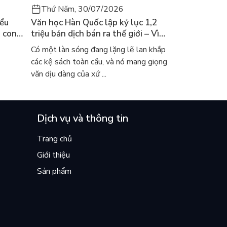
Thứ Năm, 30/07/2026
iểu
Văn học Hàn Quốc lập kỷ lục 1,2
a con
triệu bản dịch bán ra thế giới – Vì
 khóc
sao cả thế giới đang đọc sách Hàn?
Có một làn sóng đang lặng lẽ lan khắp
các kệ sách toàn cầu, và nó mang giọng
văn dịu dàng của xứ ...
Dịch vụ và thông tin
Trang chủ
Giới thiệu
Sản phẩm