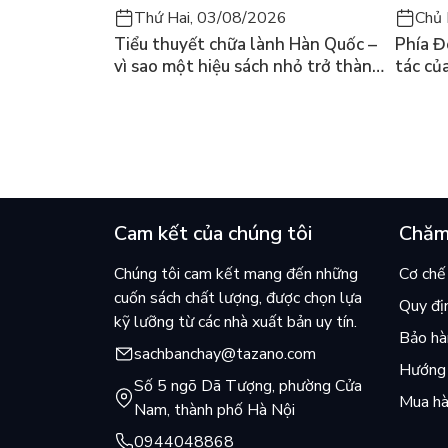
Thứ Hai, 03/08/2026
Chủ 
Tiểu thuyết chữa lành Hàn Quốc –
Phía Đ
vì sao một hiệu sách nhỏ trở thành
tác củ
cuốn bán chạy nhất thế giới?
và câu
chọn đ
Cam kết của chúng tôi
Chăm
Chúng tôi cam kết mang đến những
Cơ chế 
cuốn sách chất lượng, được chọn lựa
Quy đị
kỹ lưỡng từ các nhà xuất bản uy tín.
Bảo hàn
sachbanchay@tazano.com
Hướng 
Số 5 ngõ Dã Tượng, phường Cửa
Mua hà
Nam, thành phố Hà Nội
0944048868