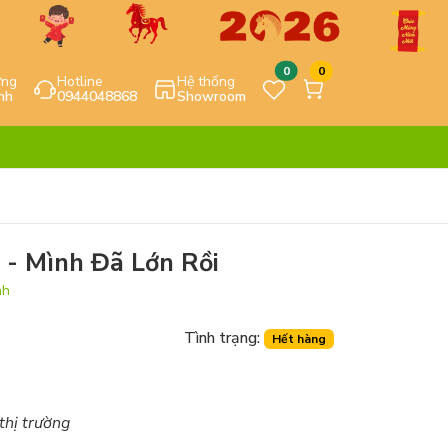
0
0
ựng
Hotline
Hệ thống
nh
0944048868
Showroom
h - Mình Đã Lớn Rồi
nh
Tình trạng:
Hết hàng
 thị trường