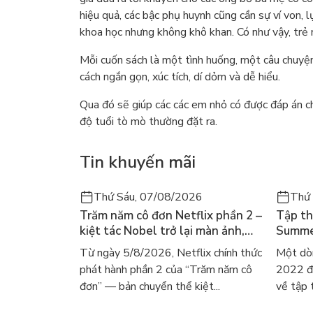
hiệu quả, các bậc phụ huynh cũng cần sự ví von, lự
khoa học nhưng không khô khan. Có như vậy, trẻ 
Mỗi cuốn sách là một tình huống, một câu chuyện 
cách ngắn gọn, xúc tích, dí dỏm và dễ hiểu.
Qua đó sẽ giúp các các em nhỏ có được đáp án ch
độ tuổi tò mò thường đặt ra.
Tin khuyến mãi
Thứ Sáu, 07/08/2026
Thứ
Trăm năm cô đơn Netflix phần 2 –
Tập th
kiệt tác Nobel trở lại màn ảnh,
Summer
dòng người tìm đọc lại García
ra mắt
Từ ngày 5/8/2026, Netflix chính thức
Một dò
Márquez
gây số
phát hành phần 2 của “Trăm năm cô
2022 đã
đơn” — bản chuyển thể kiệt...
về tập 