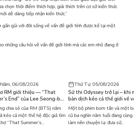
a chọn thời điểm thích hợp, giải thích trên cơ sở kiến thức
mới dễ dàng tiếp nhận kiến thức.”
gần gũi với đời sống về vấn đề giới tính được kể lại một
o những câu hỏi về vấn đề giới tính mà các em nhỏ đang ở
 Năm, 06/08/2026
Thứ Tư, 05/08/2026
ơ RM giới thiệu — “That
Sử thi Odyssey trở lại – khi
’s End” của Lee Seong-bok
bản dịch kéo cả thế giới về v
 bản tiếng Anh sau 4 năm
học kinh điển
ng chia sẻ của RM (BTS) năm
Một bộ phim bom tấn và một bả
t
 kéo cả một thế hệ độc giả tìm
cũ ba nghìn năm tuổi đang cùng
thơ “That Summer’s...
làm nên chuyện lạ: đưa sử...