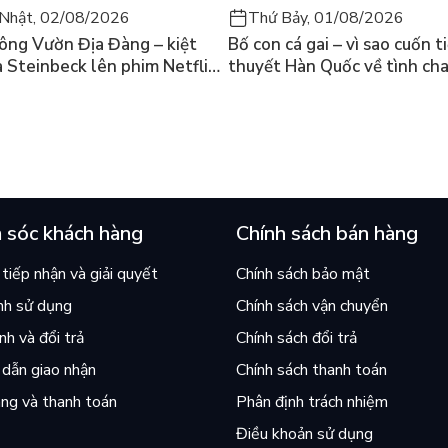
Nhật, 02/08/2026
Thứ Bảy, 01/08/2026
ông Vườn Địa Đàng – kiệt
Bố con cá gai – vì sao cuốn t
a Steinbeck lên phim Netflix
thuyết Hàn Quốc về tình ch
 hỏi “con người có quyền
lại khiến cả mạng xã hội bật
iều thiện?”
mùa hè này
 sóc khách hàng
Chính sách bán hàng
tiếp nhận và giải quyết
Chính sách bảo mật
nh sử dụng
Chính sách vận chuyển
h và đổi trả
Chính sách đổi trả
dẫn giao nhận
Chính sách thanh toán
ng và thanh toán
Phân định trách nhiệm
Điều khoản sử dụng