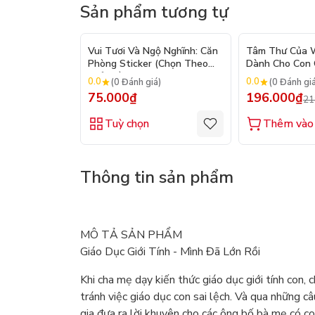
Sản phẩm tương tự
Vui Tươi Và Ngộ Nghĩnh: Căn
Tâm Thư Của W
Phòng Sticker (Chọn Theo
Dành Cho Con C
Chủ Đề) - Hơn 250 Sticker
2026)
0.0
0.0
(0 Đánh giá)
(0 Đánh gi
75.000₫
196.000₫
21
Tuỳ chọn
Thêm vào 
Thông tin sản phẩm
MÔ TẢ SẢN PHẨM
Giáo Dục Giới Tính - Mình Đã Lớn Rồi
Khi cha mẹ dạy kiến thức giáo dục giới tính con, 
tránh việc giáo dục con sai lệch. Và qua những c
gia đưa ra lời khuyên cho các ông bố bà mẹ có con