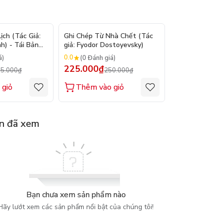
- 9%
- 10%
ch (Tác Giả:
Ghi Chép Từ Nhà Chết (Tác
Suy Tưởng - M
h) - Tái Bản
giả: Fyodor Dostoyevsky)
(Tác giả: Marc
0.0
0.0
á)
(0 Đánh giá)
(0 Đánh gi
225.000₫
200.000₫
5.000₫
250.000₫
2
 giỏ
Thêm vào giỏ
Thêm vào
n đã xem
Bạn chưa xem sản phẩm nào
Hãy lướt xem các sản phẩm nổi bật của chúng tôi!