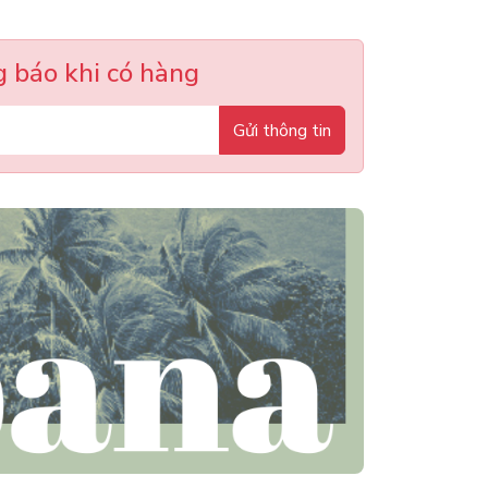
 báo khi có hàng
Gửi thông tin