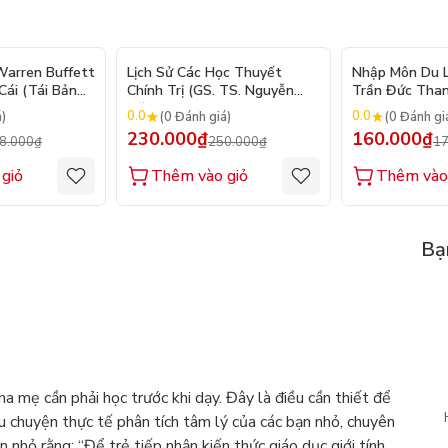
- 10%
- 8%
arren Buffett
Lịch Sử Các Học Thuyết
Nhập Môn Du Lị
ái (Tái Bản
Chính Trị (GS. TS. Nguyễn
Trần Đức Than
Đăng Dung)
2026
0.0
0.0
á)
(0 Đánh giá)
(0 Đánh gi
230.000₫
160.000₫
8.000₫
250.000₫
17
giỏ
Thêm vào giỏ
Thêm vào
Bạ
cha mẹ cần phải học trước khi dạy. Đây là điều cần thiết để
âu chuyện thực tế phân tích tâm lý của các bạn nhỏ, chuyên
 nhỏ rằng: “Để trẻ tiếp nhận kiến thức giáo dục giới tính