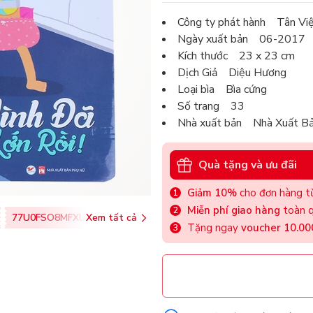
Công ty phát hành Tân Vi
Ngày xuất bản 06-2017
Kích thước 23 x 23 cm
Dịch Giả Diệu Hương
Loại bìa Bìa cứng
Số trang 33
Nhà xuất bản Nhà Xuất B
Quà tặng và ưu đãi
Giảm 10%
cho đơn hàng từ
Miễn phí giao hàng
toàn q
77U0FSO8MFXU
Xem tất cả
Tặng ngay
voucher 10.0