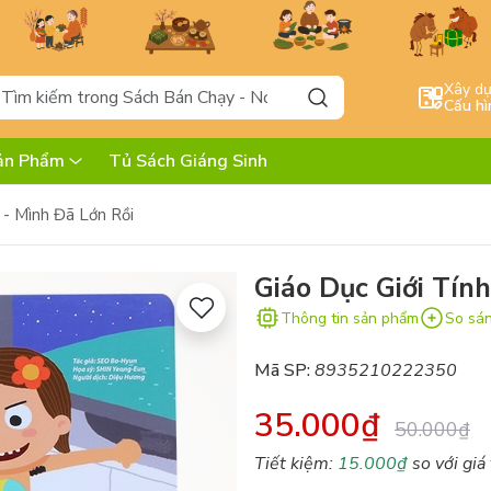
Xây d
Cấu hì
ản Phẩm
Tủ Sách Giáng Sinh
 - Mình Đã Lớn Rồi
Giáo Dục Giới Tín
Thông tin sản phẩm
So sá
Mã SP:
8935210222350
35.000₫
50.000₫
Tiết kiệm:
15.000₫
so với giá