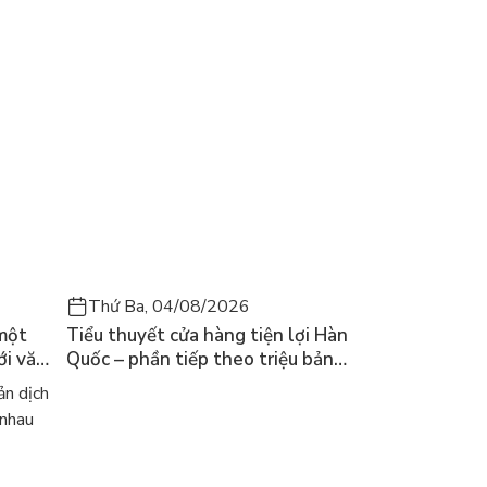
Thứ Ba, 04/08/2026
 một
Tiểu thuyết cửa hàng tiện lợi Hàn
ới văn
Quốc – phần tiếp theo triệu bản
của Kim Ho-yeon ra thế giới
n dịch
 nhau