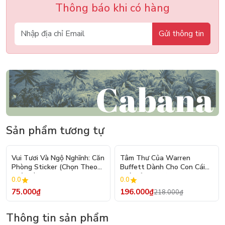
Thông báo khi có hàng
Gửi thông tin
Sản phẩm tương tự
- 10%
Vui Tươi Và Ngộ Nghĩnh: Căn
Tâm Thư Của Warren
Phòng Sticker (Chọn Theo
Buffett Dành Cho Con Cái
Chủ Đề) - Hơn 250 Sticker
(Tái Bản 2026)
0.0
0.0
75.000₫
196.000₫
218.000₫
Thông tin sản phẩm