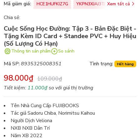
Mã giảm giá:
HCE1HUFKIZ7G
YKPN3XJAJ3TJ
Xem tất cả
77U0FSO8M
Chia sẻ:
Cuộc Sống Học Đường: Tập 3 - Bản Đặc Biệt -
Tặng Kèm ID Card + Standee PVC + Huy Hiệu
(Số Lượng Có Hạn)
Thông tin sản phẩm
So sánh
Mã SP:
8935325008351
Tình trạng:
Hết hàng
98.000₫
109.000₫
Tiết kiệm:
11.000₫
so với giá thị trường
Tên Nhà Cung Cấp FUJIBOOKS
Tác giả Sadoru Chiba, Norimitsu Kaihou
Người Dịch Veliona
NXB NXB Dân Trí
Năm XB 2022