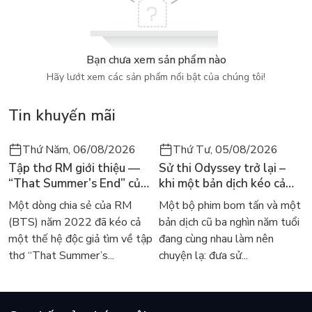
Bạn chưa xem sản phẩm nào
Hãy lướt xem các sản phẩm nổi bật của chúng tôi!
Tin khuyến mãi
Thứ Năm, 06/08/2026
Thứ Tư, 05/08/2026
Tập thơ RM giới thiệu —
Sử thi Odyssey trở lại –
“That Summer’s End” của
khi một bản dịch kéo cả
Lee Seong-bok ra mắt bản
thế giới về với văn học
Một dòng chia sẻ của RM
Một bộ phim bom tấn và một
tiếng Anh sau 4 năm gây
kinh điển
(BTS) năm 2022 đã kéo cả
bản dịch cũ ba nghìn năm tuổi
sốt
một thế hệ độc giả tìm về tập
đang cùng nhau làm nên
thơ “That Summer’s...
chuyện lạ: đưa sử...