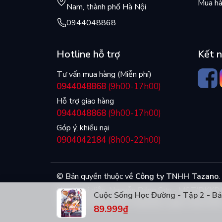
Mua hà
Nam, thành phố Hà Nội
0944048868
Hotline hỗ trợ
Kết n
Tư vấn mua hàng (Miễn phí)
0944048868
(9h00-17h00)
Hỗ trợ giao hàng
0944048868
(9h00-17h00)
Góp ý, khiếu nại
0904042184
(8h00-22h00)
© Bản quyền thuộc về
Công ty TNHH Tazano
.
Người đại diện: Nguyễn Đăng Sơn - MST/ĐK
Cuộc Sống Học Đường - Tập 2 - Bả
Tượng, phường Trần Hưng Đạo, quận Hoàn Kiếm
89.999₫