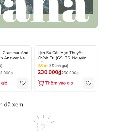
- 10%
- 8%
2: Grammar And
Lịch Sử Các Học Thuyết
Nhập Môn Du L
th Answer Key
Chính Trị (GS. TS. Nguyễn
Trần Đức Than
Đăng Dung)
2026
0.0
0.0
á)
(0 Đánh giá)
(0 Đánh gi
230.000₫
160.000₫
8.000₫
250.000₫
1
 giỏ
Thêm vào giỏ
Thêm vào
n đã xem