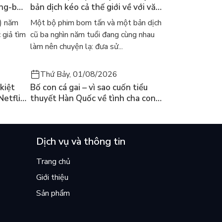
ong-bok
bản dịch kéo cả thế giới về với văn
 năm
học kinh điển
) năm
Một bộ phim bom tấn và một bản dịch
 giả tìm
cũ ba nghìn năm tuổi đang cùng nhau
làm nên chuyện lạ: đưa sử...
Thứ Bảy, 01/08/2026
kiệt
Bố con cá gai – vì sao cuốn tiểu
Netflix
thuyết Hàn Quốc về tình cha con
ền
lại khiến cả mạng xã hội bật khóc
mùa hè này
Dịch vụ và thông tin
Trang chủ
Giới thiệu
Sản phẩm