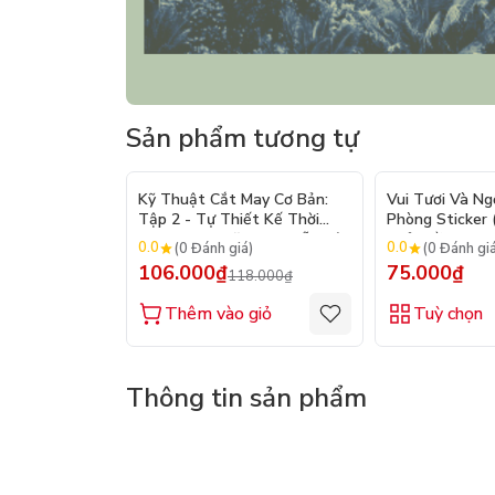
Sản phẩm tương tự
- 10%
Kỹ Thuật Cắt May Cơ Bản:
Vui Tươi Và Ng
Tập 2 - Tự Thiết Kế Thời
Phòng Sticker
Trang Nam Nữ - Tạo Mẫu Rập
Chủ Đề) - Hơn 
0.0
0.0
(0 Đánh giá)
(0 Đánh gi
- Kỹ Thuật Nhảy Size
106.000₫
75.000₫
118.000₫
Thêm vào giỏ
Tuỳ chọn
Thông tin sản phẩm