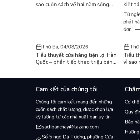
sao cuốn sách về hai năm sống
kiệt t
trong rừng vẫn chữa lành người
dòng n
Từ ngày
đọc hôm nay
Márqu
phát hà
đơn” — 
Thứ Ba, 04/08/2026
Thứ 
Tiểu thuyết cửa hàng tiện lợi Hàn
Tiểu t
Quốc – phần tiếp theo triệu bản
vì sao
của Kim Ho-yeon ra thế giới
cuốn b
Cam kết của chúng tôi
Chăm
Chúng tôi cam kết mang đến những
Cơ chế 
cuốn sách chất lượng, được chọn lựa
Quy đị
kỹ lưỡng từ các nhà xuất bản uy tín.
Bảo hàn
sachbanchay@tazano.com
Hướng 
Số 5 ngõ Dã Tượng, phường Cửa