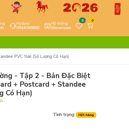
0
0
ựng
Hotline
Hệ thống
nh
0944048868
Showroom
tandee PVC Yuki (Số Lượng Có Hạn)
ng - Tập 2 - Bản Đặc Biệt
ard + Postcard + Standee
g Có Hạn)
nh
Tình trạng:
Hết hàng