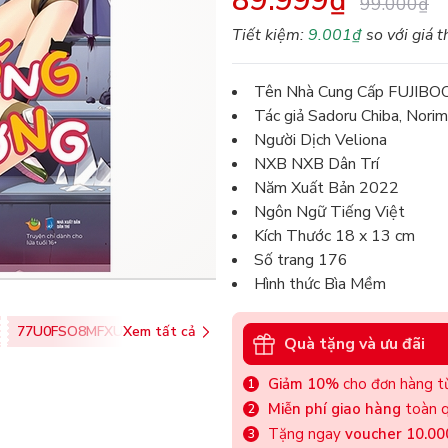
89.999₫
99.000₫
Tiết kiệm:
9.001₫
so với giá t
Tên Nhà Cung Cấp FUJIBO
Tác giả Sadoru Chiba, Norim
Người Dịch Veliona
NXB NXB Dân Trí
Năm Xuất Bản 2022
Ngôn Ngữ Tiếng Việt
Kích Thước 18 x 13 cm
Số trang 176
Hình thức Bìa Mềm
77U0FSO8MFXU
Xem tất cả
Quà tặng và ưu đãi
Giảm 10%
cho đơn hàng từ
Miễn phí giao hàng
toàn q
Tặng ngay
voucher 10.0