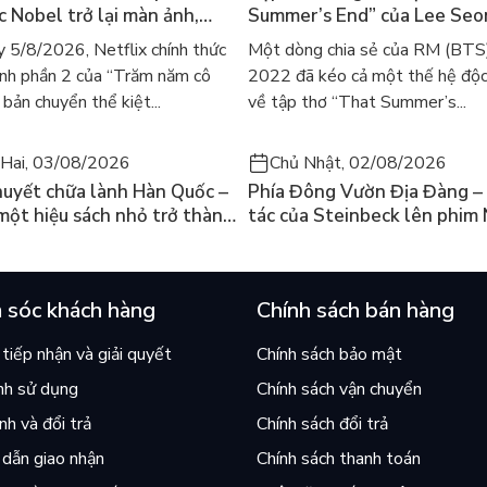
ác Nobel trở lại màn ảnh,
Summer’s End” của Lee Se
gười tìm đọc lại García
ra mắt bản tiếng Anh sau 4
 5/8/2026, Netflix chính thức
Một dòng chia sẻ của RM (BTS
ez
gây sốt
nh phần 2 của “Trăm năm cô
2022 đã kéo cả một thế hệ độc
bản chuyển thể kiệt...
về tập thơ “That Summer’s...
Hai, 03/08/2026
Chủ Nhật, 02/08/2026
huyết chữa lành Hàn Quốc –
Phía Đông Vườn Địa Đàng – 
 một hiệu sách nhỏ trở thành
tác của Steinbeck lên phim 
án chạy nhất thế giới?
và câu hỏi “con người có quy
chọn điều thiện?”
 sóc khách hàng
Chính sách bán hàng
tiếp nhận và giải quyết
Chính sách bảo mật
nh sử dụng
Chính sách vận chuyển
h và đổi trả
Chính sách đổi trả
dẫn giao nhận
Chính sách thanh toán