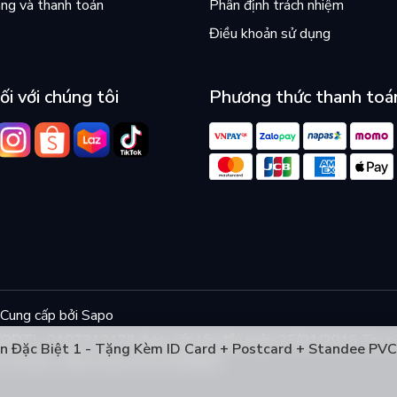
ng và thanh toán
Phân định trách nhiệm
Điều khoản sử dụng
ối với chúng tôi
Phương thức thanh toá
Cung cấp bởi
Sapo
KD/QĐTL: 0107312178 được cấp lần đầu ngày 25/01/2016 Trụ s
n Đặc Biệt 1 - Tặng Kèm ID Card + Postcard + Standee PVC 
, Hà Nội - Điện thoại: 0944048868