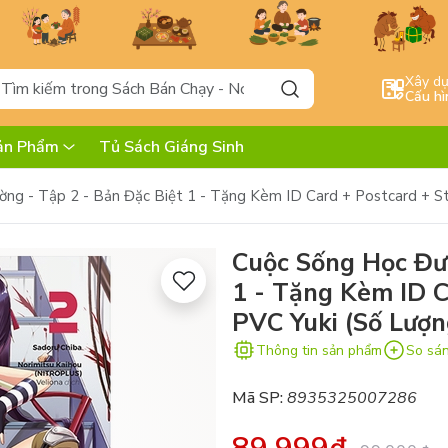
Xây d
Cấu hì
ản Phẩm
Tủ Sách Giáng Sinh
ng - Tập 2 - Bản Đặc Biệt 1 - Tặng Kèm ID Card + Postcard + S
Cuộc Sống Học Đườ
1 - Tặng Kèm ID C
PVC Yuki (Số Lượn
Thông tin sản phẩm
So sá
Mã SP:
8935325007286