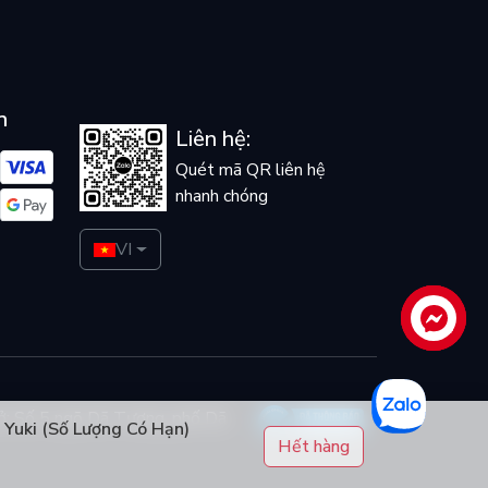
n
Liên hệ:
Quét mã QR liên hệ
nhanh chóng
VI
Liên hệ
ở: Số 5 ngõ Dã Tương, phố Dã
Yuki (Số Lượng Có Hạn)
Hết hàng