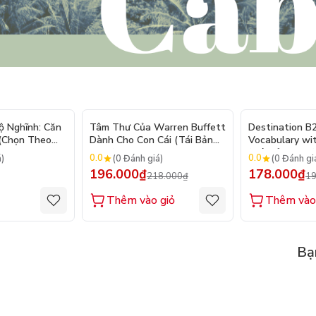
- 10%
ộ Nghĩnh: Căn
Tâm Thư Của Warren Buffett
Destination B
 (Chọn Theo
Dành Cho Con Cái (Tái Bản
Vocabulary wi
250 Sticker
2026)
(Tái Bản 2025)
0.0
0.0
á)
(0 Đánh giá)
(0 Đánh gi
196.000₫
178.000₫
218.000₫
19
Thêm vào giỏ
Thêm vào
Bạ