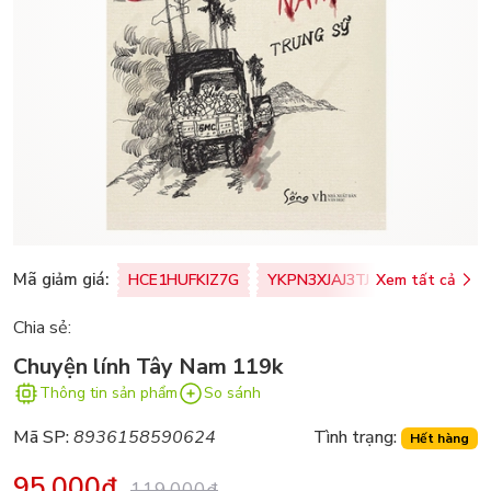
Mã giảm giá:
HCE1HUFKIZ7G
YKPN3XJAJ3TJ
Xem tất cả
77U0FSO8M
Chia sẻ:
Chuyện lính Tây Nam 119k
Thông tin sản phẩm
So sánh
Mã SP:
8936158590624
Tình trạng:
Hết hàng
95.000₫
119.000₫