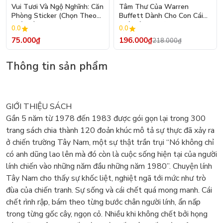
- 10%
Vui Tươi Và Ngộ Nghĩnh: Căn
Tâm Thư Của Warren
Phòng Sticker (Chọn Theo
Buffett Dành Cho Con Cái
Chủ Đề) - Hơn 250 Sticker
(Tái Bản 2026)
0.0
0.0
75.000₫
196.000₫
218.000₫
Thông tin sản phẩm
GIỚI THIỆU SÁCH
Gần 5 năm từ 1978 đến 1983 được gói gọn lại trong 300
trang sách chia thành 120 đoản khúc mô tả sự thực đã xảy ra
ở chiến trường Tây Nam, một sự thật trần trụi “Nó không chỉ
có anh dũng lao lên mà đó còn là cuộc sống hiện tại của người
lính chiến vào những năm đầu những năm 1980”. Chuyện lính
Tây Nam cho thấy sự khốc liệt, nghiệt ngã tới mức như trò
đùa của chiến tranh. Sự sống và cái chết quá mong manh. Cái
chết rình rập, bám theo từng bước chân người lính, ẩn nấp
trong từng gốc cây, ngọn cỏ. Nhiều khi không chết bởi họng