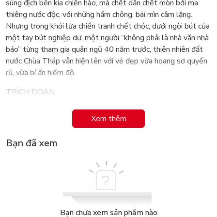
súng địch bên kia chiến hào, mà chết dần chết mòn bởi ma
thiêng nước độc, với những hầm chông, bãi mìn câm lặng.
Nhưng trong khói lửa chiến tranh chết chóc, dưới ngòi bút của
một tay bút nghiệp dư, một người “không phải là nhà văn nhà
báo” từng tham gia quân ngũ 40 năm trước, thiên nhiên đất
nước Chùa Tháp vẫn hiện lên với vẻ đẹp vừa hoang sơ quyến
rũ, vừa bí ẩn hiểm độ.
TRÍCH ĐOẠN:
1. Các đơn vị nổi lửa nấu cơm chiều ven sông. Đôi bờ tối bập
Xem thêm
bùng những bếp lửa lính kéo dài xa hút trong sương, ngó thấy
ấm lòng. Những đống lửa chiều hôm ở bến sông xa khiến tôi
Bạn đã xem
nhớ bếp ấm quê nhà. Trong nỗi nhớ có riêng thêm một niềm
kiêu hãnh ngấm ngầm của người lính vừa đánh thắng.
2. Thằng Hải cụt dưỡng thương xong mới về đơn vị. Nó chưa
kịp nhận nhiệm vụ thì đêm đó, con chuột chúa đầu đàn, ngửi
thấy mùi da non chỗ ngón chân cái cụt, táp ngay một miếng.
Nó kêu ré lên, máu phun đẫm ướt vạt mùng. Hôm sau tiểu
Bạn chưa xem sản phẩm nào