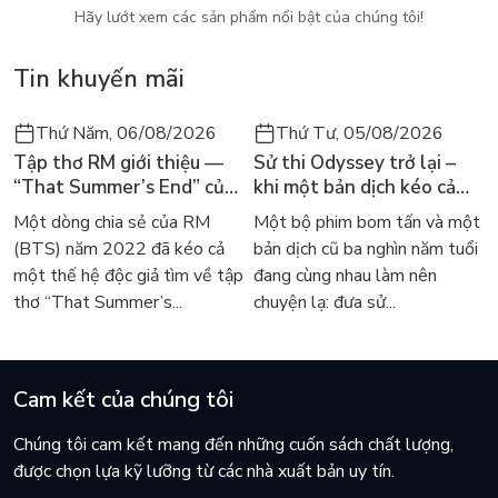
đoàn lại cho đi viện tiếp
Hãy lướt xem các sản phẩm nổi bật của chúng tôi!
3. Nhưng muộn mất rồi, đến gần phum Tà-chét anh Hải tắt
Tin khuyến mãi
thở. Một thằng nào đó bỗng hộc lên chửi đ rồi chĩa súng lên
trời kéo một điểm xạ dài, tụi khác bắn theo đoang đoác. Tiểu
Thứ Năm, 06/08/2026
Thứ Tư, 05/08/2026
liên rống lên bầy đàn uất hận, như vừa bị vả trộm một cái hộc
Tập thơ RM giới thiệu —
Sử thi Odyssey trở lại –
máu mồm nhưng không biết thằng vả mình là đứa nào. Chòm
“That Summer’s End” của
khi một bản dịch kéo cả
Tua Rua hạ xuống sát đỉnh cây xoải mút. Đã quá nửa đêm lâu
Lee Seong-bok ra mắt bản
thế giới về với văn học
rồi mà không thằng nào chịu ngủ.
Một dòng chia sẻ của RM
Một bộ phim bom tấn và một
tiếng Anh sau 4 năm gây
kinh điển
(BTS) năm 2022 đã kéo cả
bản dịch cũ ba nghìn năm tuổi
sốt
một thế hệ độc giả tìm về tập
đang cùng nhau làm nên
thơ “That Summer’s...
chuyện lạ: đưa sử...
Cam kết của chúng tôi
Chúng tôi cam kết mang đến những cuốn sách chất lượng,
được chọn lựa kỹ lưỡng từ các nhà xuất bản uy tín.