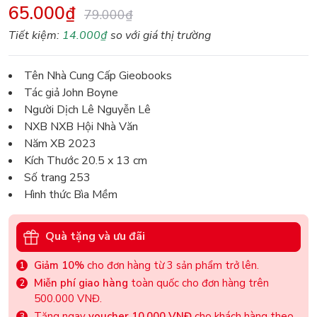
65.000₫
79.000₫
Tiết kiệm:
14.000₫
so với giá thị trường
Tên Nhà Cung Cấp Gieobooks
Tác giả John Boyne
Người Dịch Lê Nguyễn Lê
NXB NXB Hội Nhà Văn
Năm XB 2023
Kích Thước 20.5 x 13 cm
Số trang 253
Hình thức Bìa Mềm
Quà tặng và ưu đãi
Giảm 10%
cho đơn hàng từ 3 sản phẩm trở lên.
Miễn phí giao hàng
toàn quốc cho đơn hàng trên
500.000 VNĐ.
Tặng ngay
voucher 10.000 VNĐ
cho khách hàng theo