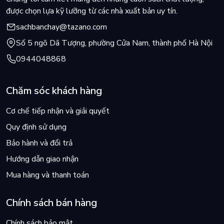
được chọn lựa kỹ lưỡng từ các nhà xuất bản uy tín.
"Gần như không thể buông xuống, đây là cuốn sách hiếm hoi
sachbanchay@tazano.com
sẽ ám ảnh tâm trí bạn nhiều ngày trời." - Becky Stradwick,
The Bookseller
Số 5 ngõ Dã Tượng, phường Cửa Nam, thành phố Hà Nội
0944048868
"Tràn ngập những ẩn ý ám ảnh trí tưởng tượng... câu chuyện
Chăm sóc khách hàng
luôn đi trước độc giả trước khi tung ra cú đấm sát thủ cuối
cùng trong những trang cuối." - Nick Tucker, Independent
Cơ chế tiếp nhận và giải quyết
Quy định sử dụng
Bảo hành và đổi trả
"Lò Thiêu, với tư cách một chủ đề, thường đòi hỏi kính nhi viễn
chi, hạn chế bình luận và ưu tiên sự im lặng. Chỉ có một điều rõ
Hướng dẫn giao nhận
ràng: cuốn sách này sẽ khó lòng nhẹ nhàng mang lại giấc ngủ
Mua hàng và thanh toán
ngon." - Observer
Chính sách bán hàng
"Một cuốn sách khác thường... một câu chuyện đầy sức mạnh
Chính sách bảo mật