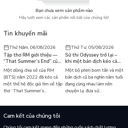
Bạn chưa xem sản phẩm nào
“Một cuốn sách vương vấn khôn nguôi trong tâm trí người
Hãy lướt xem các sản phẩm nổi bật của chúng tôi!
đọc.” - Times
Tin khuyến mãi
“Mạnh mẽ đến choáng váng.” - Carousel
Thứ Năm, 06/08/2026
Thứ Tư, 05/08/2026
Tập thơ RM giới thiệu —
Sử thi Odyssey trở lại –
“That Summer’s End” của
khi một bản dịch kéo cả
“Cuốn sách cứ nán lại trong tâm trí ta khá lâu. Một câu
Lee Seong-bok ra mắt bản
thế giới về với văn học
Một dòng chia sẻ của RM
Một bộ phim bom tấn và một
chuyện tinh tế, đơn giản một cách có tính toán và cảm động
tiếng Anh sau 4 năm gây
kinh điển
(BTS) năm 2022 đã kéo cả
bản dịch cũ ba nghìn năm tuổi
đến tận cùng. Dành cho bất kỳ lứa tuổi nào.” - Times
sốt
một thế hệ độc giả tìm về tập
đang cùng nhau làm nên
thơ “That Summer’s...
chuyện lạ: đưa sử...
"Đây là những gì tiểu thuyết nên làm: giới thiệu ta đến với
tâm trí của những người mà bình thường ta không dễ gì gặp
Cam kết của chúng tôi
được." - Guardian
Chúng tôi cam kết mang đến những cuốn sách chất lượng,