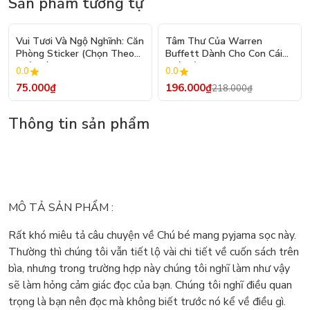
Sản phẩm tương tự
- 10%
Vui Tươi Và Ngộ Nghĩnh: Căn
Tâm Thư Của Warren
Phòng Sticker (Chọn Theo
Buffett Dành Cho Con Cái
Chủ Đề) - Hơn 250 Sticker
(Tái Bản 2026)
0.0
0.0
75.000₫
196.000₫
218.000₫
Thông tin sản phẩm
MÔ TẢ SẢN PHẨM :
Rất khó miêu tả câu chuyện về Chú bé mang pyjama sọc này.
Thường thì chúng tôi vẫn tiết lộ vài chi tiết về cuốn sách trên
bìa, nhưng trong trường hợp này chúng tôi nghĩ làm như vậy
sẽ làm hỏng cảm giác đọc của bạn. Chúng tôi nghĩ điều quan
trọng là bạn nên đọc mà không biết trước nó kể về điều gì.