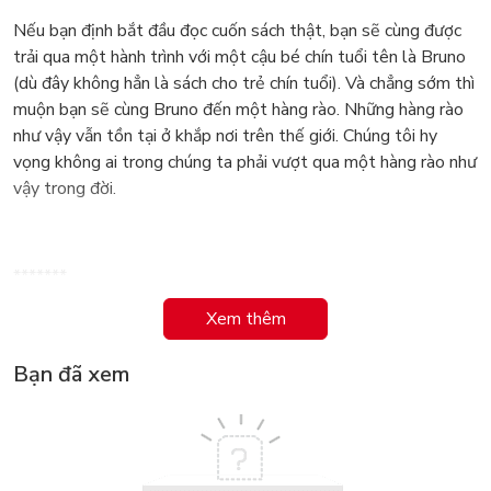
Nếu bạn định bắt đầu đọc cuốn sách thật, bạn sẽ cùng được
trải qua một hành trình với một cậu bé chín tuổi tên là Bruno
(dù đây không hẳn là sách cho trẻ chín tuổi). Và chẳng sớm thì
muộn bạn sẽ cùng Bruno đến một hàng rào. Những hàng rào
như vậy vẫn tồn tại ở khắp nơi trên thế giới. Chúng tôi hy
vọng không ai trong chúng ta phải vượt qua một hàng rào như
vậy trong đời.
*******
Xem thêm
Nhận định
Bạn đã xem
“Một tuyệt tác sách nho nhỏ.” - Guardian