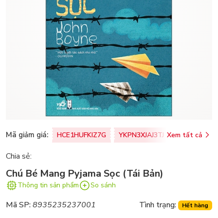
Mã giảm giá:
HCE1HUFKIZ7G
YKPN3XJAJ3TJ
Xem tất cả
77U0FSO8M
Chia sẻ:
Chú Bé Mang Pyjama Sọc (Tái Bản)
Thông tin sản phẩm
So sánh
Mã SP:
8935235237001
Tình trạng:
Hết hàng