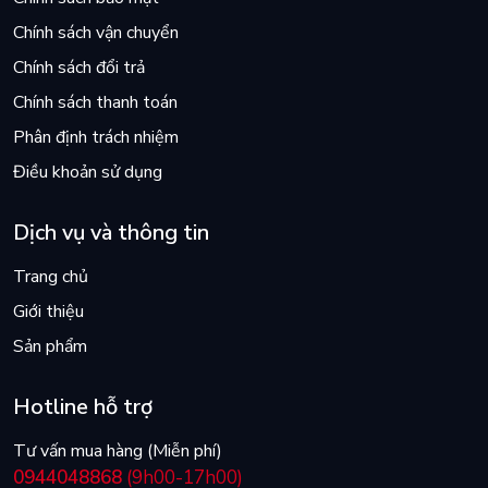
được kể lại một cách giản dị." - Examiner
Chính sách vận chuyển
Chính sách đổi trả
Chính sách thanh toán
"Đây là một cuốn sách khơi gợi nhiều suy nghĩ và ý kiến trái
chiều, một cuốn sách đáng đọc, đáng thảo luận, đáng được áp
Phân định trách nhiệm
chặt vào tim." - Achuka
Điều khoản sử dụng
Dịch vụ và thông tin
"Một cuốn sách giản dị đến thế, dường như chẳng mấy dụng
công đến thế, đến mức gần như hoàn hảo." - Independent
Trang chủ
Giới thiệu
Sản phẩm
Hotline hỗ trợ
Tư vấn mua hàng (Miễn phí)
0944048868
(9h00-17h00)