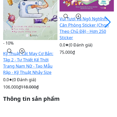
Vui Tươi Và Ngộ Nghĩnh:
Căn Phòng Sticker (Chọn
Theo Chủ Đề) - Hơn 250
Sticker
- 10%
0.0
(0 Đánh giá)
75.000₫
Kỹ Thuật Cắt May Cơ Bản:
Tập 2 - Tự Thiết Kế Thời
Trang Nam Nữ - Tạo Mẫu
Rập - Kỹ Thuật Nhảy Size
0.0
(0 Đánh giá)
106.000₫
118.000₫
Thông tin sản phẩm