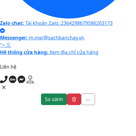
Zalo chat:
Tài khoản Zalo: 2364298679586263173
Messenger:
m.me/@sachbanchay.vn
">
Hệ thống cửa hàng:
Xem địa chỉ cửa hàng
Liên hệ
So sánh