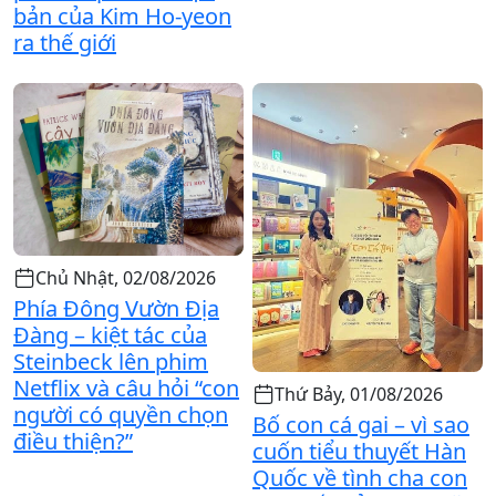
bản của Kim Ho-yeon
ra thế giới
Chủ Nhật, 02/08/2026
Phía Đông Vườn Địa
Đàng – kiệt tác của
Steinbeck lên phim
Netflix và câu hỏi “con
Thứ Bảy, 01/08/2026
người có quyền chọn
Bố con cá gai – vì sao
điều thiện?”
cuốn tiểu thuyết Hàn
Quốc về tình cha con