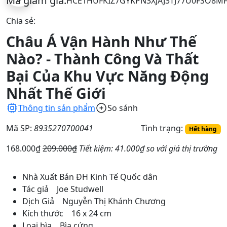
Mã giảm giá:
HCE1HUFKIZ7G
YKPN3XJAJ3TJ
77U0FSO8M
Chia sẻ:
Châu Á Vận Hành Như Thế
Nào? - Thành Công Và Thất
Bại Của Khu Vực Năng Động
Nhất Thế Giới
Thông tin sản phẩm
So sánh
Mã SP:
8935270700041
Tình trạng:
Hết hàng
168.000₫
209.000₫
Tiết kiệm:
41.000₫
so với giá thị trường
Nhà Xuất Bản ĐH Kinh Tế Quốc dân
Tác giả Joe Studwell
Dịch Giả Nguyễn Thị Khánh Chương
Kích thước 16 x 24 cm
Loại bìa Bìa cứng