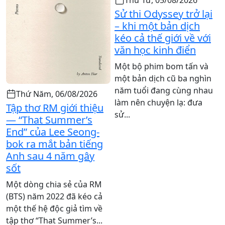
Sử thi Odyssey trở lại
– khi một bản dịch
kéo cả thế giới về với
văn học kinh điển
Một bộ phim bom tấn và
một bản dịch cũ ba nghìn
năm tuổi đang cùng nhau
Thứ Năm, 06/08/2026
làm nên chuyện lạ: đưa
Tập thơ RM giới thiệu
sử...
— “That Summer’s
End” của Lee Seong-
bok ra mắt bản tiếng
Anh sau 4 năm gây
sốt
Một dòng chia sẻ của RM
(BTS) năm 2022 đã kéo cả
một thế hệ độc giả tìm về
tập thơ “That Summer’s...