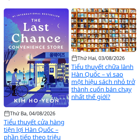
Thứ Hai, 03/08/2026
Tiểu thuyết chữa lành
Hàn Quốc – vì sao
một hiệu sách nhỏ trở
thành cuốn bán chạy
nhất thế giới?
Thứ Ba, 04/08/2026
Tiểu thuyết cửa hàng
tiện lợi Hàn Quốc –
phần tiếp theo triệu