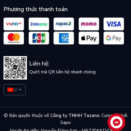
Phương thức thanh toán
Liên hệ:
Quét mã QR liên hệ nhanh chóng
VI
© Bản quyền thuộc về
Công ty TNHH Tazano
.
Cung cấp bởi
Sapo
Liên hệ
Người đại diện: Nguyễn Đăng Sơn - MST/ĐKKD/QĐTL: