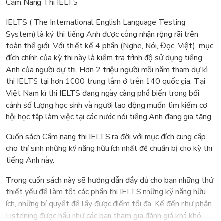
Cẩm Nang Thi IELTS
IELTS ( The International English Language Testing
System) là ký thi tiếng Anh được công nhận rộng rãi trên
toàn thế giới. Với thiết kế 4 phần (Nghe, Nói, Đọc, Việt), mục
đích chính của kỳ thi này là kiểm tra trình độ sử dụng tiếng
Anh của người dự thi. Hơn 2 triệu người mỗi năm tham dự kì
thi IELTS tại hơn 1000 trung tâm ở trên 140 quốc gia. Tại
Việt Nam kì thi IELTS đang ngày càng phổ biến trong bối
cảnh số lượng học sinh và người lao động muốn tìm kiếm cơ
hội học tập làm việc tại các nước nói tiếng Anh đang gia tăng.
Cuốn sách Cẩm nang thi IELTS ra đời với mục đích cung cấp
cho thí sinh những kỹ năng hữu ích nhất để chuẩn bị cho kỳ thi
tiếng Anh này.
Trong cuốn sách này sẽ hướng dẫn đầy đủ cho bạn những thứ
thiết yếu để làm tốt các phần thi IELTS,những kỹ năng hữu
ích, những bí quyết để lấy được điểm tối đa. Kể đến như phần
Listening được hầu như các bạn tham gia đánh giá khá khó,