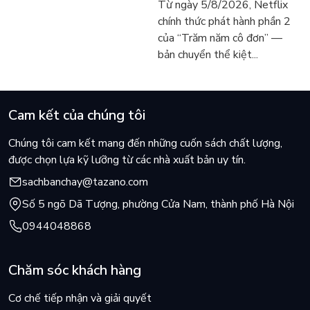
Từ ngày 5/8/2026, Netflix
vẫn chữa lành người đọc
người tìm đọc lại García
chính thức phát hành phần 2
hôm nay
Márquez
của “Trăm năm cô đơn” —
bản chuyển thể kiệt...
Cam kết của chúng tôi
Chúng tôi cam kết mang đến những cuốn sách chất lượng,
được chọn lựa kỹ lưỡng từ các nhà xuất bản uy tín.
sachbanchay@tazano.com
Số 5 ngõ Dã Tượng, phường Cửa Nam, thành phố Hà Nội
0944048868
Chăm sóc khách hàng
Cơ chế tiếp nhận và giải quyết