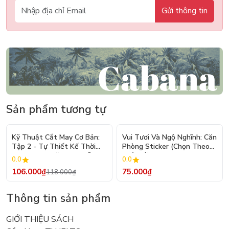
Gửi thông tin
Sản phẩm tương tự
- 10%
Kỹ Thuật Cắt May Cơ Bản:
Vui Tươi Và Ngộ Nghĩnh: Căn
Tập 2 - Tự Thiết Kế Thời
Phòng Sticker (Chọn Theo
Trang Nam Nữ - Tạo Mẫu
Chủ Đề) - Hơn 250 Sticker
0.0
0.0
Rập - Kỹ Thuật Nhảy Size
106.000₫
75.000₫
118.000₫
Thông tin sản phẩm
GIỚI THIỆU SÁCH