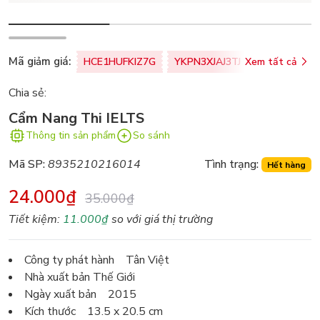
Mã giảm giá:
HCE1HUFKIZ7G
YKPN3XJAJ3TJ
Xem tất cả
77U0FSO8M
Chia sẻ:
Cẩm Nang Thi IELTS
Thông tin sản phẩm
So sánh
Mã SP:
8935210216014
Tình trạng:
Hết hàng
24.000₫
35.000₫
Tiết kiệm:
11.000₫
so với giá thị trường
Công ty phát hành Tân Việt
Nhà xuất bản Thế Giới
Ngày xuất bản 2015
Kích thước 13.5 x 20.5 cm