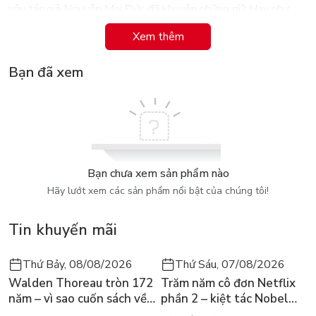
vậy tác giả Nguyễn Mai Đức đã khuyên những gì? Hay như
phần Reading được đa số đánh giá dễ, vậy làm thế nào để lấy
Xem thêm
được tối đa điểm ở phần này ? Và ở phần khó nhất là phần
Writing thì phải quan tâm đến những khía cạnh nào trước.
Bạn đã xem
Kèm theo là những lưu ý trước, trong và sau ngày thi IELTS,
tất cả được tổng hợp đầy đủ trong cuốn Cẩm nang thi IELTS.
Bạn chưa xem sản phẩm nào
Hãy lướt xem các sản phẩm nổi bật của chúng tôi!
Tin khuyến mãi
Thứ Bảy, 08/08/2026
Thứ Sáu, 07/08/2026
Walden Thoreau tròn 172
Trăm năm cô đơn Netflix
năm – vì sao cuốn sách về
phần 2 – kiệt tác Nobel
hai năm sống trong rừng
trở lại màn ảnh, dòng