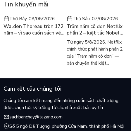
Tin khuyến mãi
Thứ Bảy, 08/08/2026
Thứ Sáu, 07/08/2026
Walden Thoreau tròn 172
Trăm năm cô đơn Netflix
năm – vì sao cuốn sách về
phần 2 – kiệt tác Nobel
hai năm sống trong rừng
trở lại màn ảnh, dòng
Từ ngày 5/8/2026, Netflix
vẫn chữa lành người đọc
người tìm đọc lại García
chính thức phát hành phần 2
hôm nay
Márquez
của “Trăm năm cô đơn” —
bản chuyển thể kiệt...
Cam kết của chúng tôi
Chúng tôi cam kết mang đến những cuốn sách chất lượng,
được chọn lựa kỹ lưỡng từ các nhà xuất bản uy tín.
sachbanchay@tazano.com
Số 5 ngõ Dã Tượng, phường Cửa Nam, thành phố Hà Nội