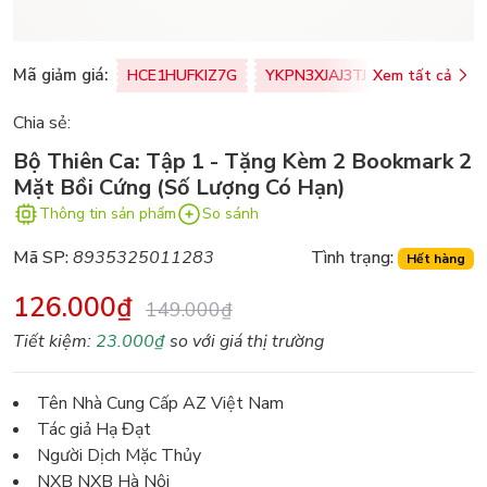
Mã giảm giá:
HCE1HUFKIZ7G
YKPN3XJAJ3TJ
Xem tất cả
77U0FSO8M
Chia sẻ:
Bộ Thiên Ca: Tập 1 - Tặng Kèm 2 Bookmark 2
Mặt Bồi Cứng (Số Lượng Có Hạn)
Thông tin sản phẩm
So sánh
Mã SP:
8935325011283
Tình trạng:
Hết hàng
126.000₫
149.000₫
Tiết kiệm:
23.000₫
so với giá thị trường
Tên Nhà Cung Cấp AZ Việt Nam
Tác giả Hạ Đạt
Người Dịch Mặc Thủy
NXB NXB Hà Nội