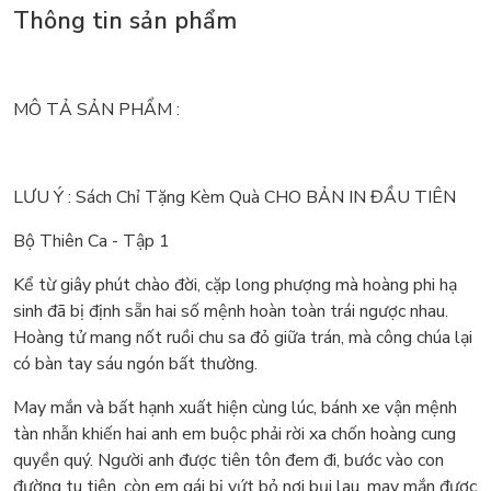
Thông tin sản phẩm
MÔ TẢ SẢN PHẨM :
LƯU Ý : Sách Chỉ Tặng Kèm Quà CHO BẢN IN ĐẦU TIÊN
Bộ Thiên Ca - Tập 1
Kể từ giây phút chào đời, cặp long phượng mà hoàng phi hạ
sinh đã bị định sẵn hai số mệnh hoàn toàn trái ngược nhau.
Hoàng tử mang nốt ruồi chu sa đỏ giữa trán, mà công chúa lại
có bàn tay sáu ngón bất thường.
May mắn và bất hạnh xuất hiện cùng lúc, bánh xe vận mệnh
tàn nhẫn khiến hai anh em buộc phải rời xa chốn hoàng cung
quyền quý. Người anh được tiên tôn đem đi, bước vào con
đường tu tiên, còn em gái bị vứt bỏ nơi bụi lau, may mắn được