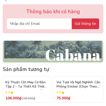
Thông báo khi có hàng
Gửi thông tin
Sản phẩm tương tự
- 10%
Kỹ Thuật Cắt May Cơ Bản:
Vui Tươi Và Ngộ Nghĩnh: Căn
Tập 2 - Tự Thiết Kế Thời
Phòng Sticker (Chọn Theo
Trang Nam Nữ - Tạo Mẫu
Chủ Đề) - Hơn 250 Sticker
0.0
0.0
Rập - Kỹ Thuật Nhảy Size
106.000₫
75.000₫
118.000₫