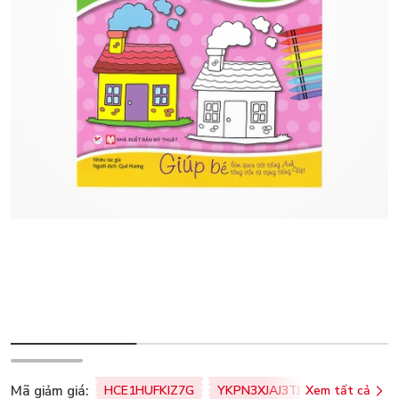
Mã giảm giá:
HCE1HUFKIZ7G
YKPN3XJAJ3TJ
Xem tất cả
77U0FSO8M