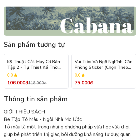
Sản phẩm tương tự
- 10%
Kỹ Thuật Cắt May Cơ Bản:
Vui Tươi Và Ngộ Nghĩnh: Căn
Tập 2 - Tự Thiết Kế Thời
Phòng Sticker (Chọn Theo
Trang Nam Nữ - Tạo Mẫu
Chủ Đề) - Hơn 250 Sticker
0.0
0.0
Rập - Kỹ Thuật Nhảy Size
106.000₫
75.000₫
118.000₫
Thông tin sản phẩm
GIỚI THIỆU SÁCH
Bé Tập Tô Màu - Ngôi Nhà Mơ Ước
Tô màu là một trong những phương pháp vừa học vừa chơi,
giúp bé phát triển thị giác, bồi dưỡng khả năng tư duy, quan