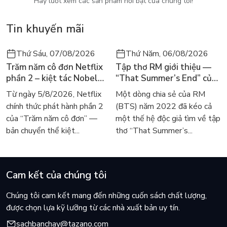
Hãy lướt xem các sản phẩm nổi bật của chúng tôi!
Tin khuyến mãi
Thứ Sáu, 07/08/2026
Thứ Năm, 06/08/2026
Trăm năm cô đơn Netflix
Tập thơ RM giới thiệu —
phần 2 – kiệt tác Nobel
“That Summer’s End” của
trở lại màn ảnh, dòng
Lee Seong-bok ra mắt bản
Từ ngày 5/8/2026, Netflix
Một dòng chia sẻ của RM
người tìm đọc lại García
tiếng Anh sau 4 năm gây
chính thức phát hành phần 2
(BTS) năm 2022 đã kéo cả
Márquez
sốt
của “Trăm năm cô đơn” —
một thế hệ độc giả tìm về tập
bản chuyển thể kiệt...
thơ “That Summer’s...
Cam kết của chúng tôi
Chúng tôi cam kết mang đến những cuốn sách chất lượng,
được chọn lựa kỹ lưỡng từ các nhà xuất bản uy tín.
sachbanchay@tazano.com