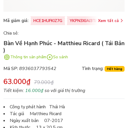
Mã giảm giá:
HCE1HUFKIZ7G
YKPN3XJAJ3TJ
Xem tất cả
77U0FSO8M
Chia sẻ:
Bàn Về Hạnh Phúc - Matthieu Ricard ( Tái Bản
)
Thông tin sản phẩm
So sánh
Mã SP:
8936037793542
Tình trạng:
Hết hàng
63.000₫
79.000₫
Tiết kiệm:
16.000₫
so với giá thị trường
Công ty phát hành Thái Hà
Tác giả Matthieu Ricard
Ngày xuất bản 07-2017
Kích thước 13 x 20.5 cm