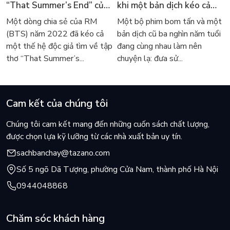
“That Summer’s End” của
khi một bản dịch kéo cả
Lee Seong-bok ra mắt bản
thế giới về với văn học
Một dòng chia sẻ của RM
Một bộ phim bom tấn và một
tiếng Anh sau 4 năm gây
kinh điển
(BTS) năm 2022 đã kéo cả
bản dịch cũ ba nghìn năm tuổi
sốt
một thế hệ độc giả tìm về tập
đang cùng nhau làm nên
thơ “That Summer’s...
chuyện lạ: đưa sử...
Cam kết của chúng tôi
Chúng tôi cam kết mang đến những cuốn sách chất lượng,
được chọn lựa kỹ lưỡng từ các nhà xuất bản uy tín.
sachbanchay@tazano.com
Số 5 ngõ Dã Tượng, phường Cửa Nam, thành phố Hà Nội
0944048868
Chăm sóc khách hàng