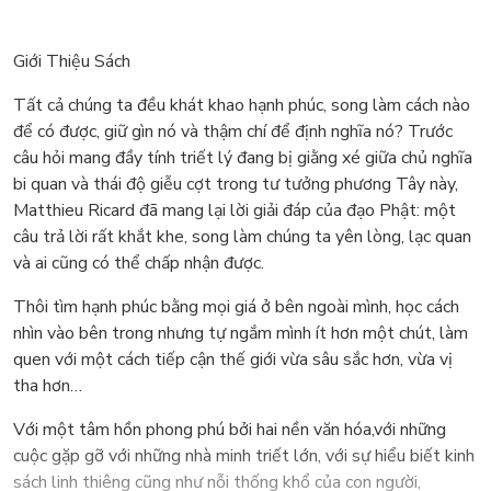
Giới Thiệu Sách
Tất cả chúng ta đều khát khao hạnh phúc, song làm cách nào
để có được, giữ gìn nó và thậm chí để định nghĩa nó? Trước
câu hỏi mang đầy tính triết lý đang bị giằng xé giữa chủ nghĩa
bi quan và thái độ giễu cợt trong tư tưởng phương Tây này,
Matthieu Ricard đã mang lại lời giải đáp của đạo Phật: một
câu trả lời rất khắt khe, song làm chúng ta yên lòng, lạc quan
và ai cũng có thể chấp nhận được.
Thôi tìm hạnh phúc bằng mọi giá ở bên ngoài mình, học cách
nhìn vào bên trong nhưng tự ngắm mình ít hơn một chút, làm
quen với một cách tiếp cận thế giới vừa sâu sắc hơn, vừa vị
tha hơn…
Với một tâm hồn phong phú bởi hai nền văn hóa,với những
cuộc gặp gỡ với những nhà minh triết lớn, với sự hiểu biết kinh
sách linh thiêng cũng như nỗi thống khổ của con người,