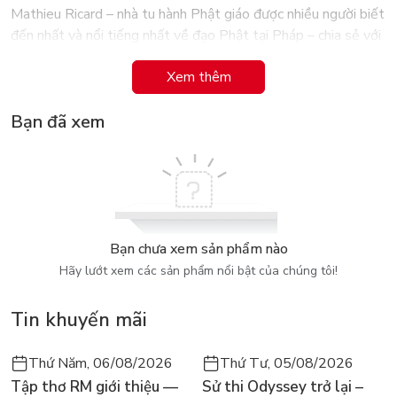
Mathieu Ricard – nhà tu hành Phật giáo được nhiều người biết
đến nhất và nổi tiếng nhất về đạo Phật tại Pháp – chia sẻ với
chúng ta trong cuốn sách này những suy ngẫm say mê về con
Xem thêm
đường tìm kiếm chân hạnh phúc và những phương pháp để
đạt được nó.
Bạn đã xem
Bạn chưa xem sản phẩm nào
Hãy lướt xem các sản phẩm nổi bật của chúng tôi!
Tin khuyến mãi
Thứ Năm, 06/08/2026
Thứ Tư, 05/08/2026
Tập thơ RM giới thiệu —
Sử thi Odyssey trở lại –