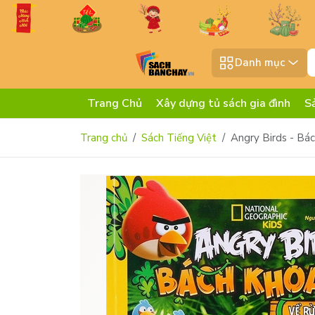
Danh mục
Trang Chủ
Xây dựng tủ sách gia đình
S
Trang chủ
Sách Tiếng Việt
Angry Birds - Bá