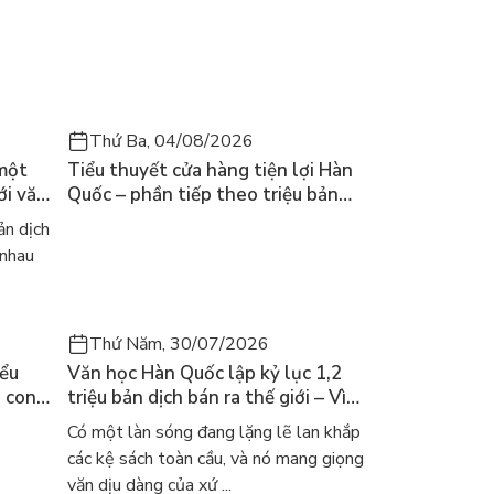
Thứ Ba, 04/08/2026
 một
Tiểu thuyết cửa hàng tiện lợi Hàn
ới văn
Quốc – phần tiếp theo triệu bản
của Kim Ho-yeon ra thế giới
n dịch
 nhau
Thứ Năm, 30/07/2026
iểu
Văn học Hàn Quốc lập kỷ lục 1,2
a con
triệu bản dịch bán ra thế giới – Vì
 khóc
sao cả thế giới đang đọc sách Hàn?
Có một làn sóng đang lặng lẽ lan khắp
các kệ sách toàn cầu, và nó mang giọng
văn dịu dàng của xứ ...