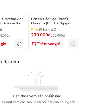
- 10%
- 8%
2: Grammar And
Lịch Sử Các Học Thuyết
Nhập Môn Du L
th Answer Key
Chính Trị (GS. TS. Nguyễn
Trần Đức Than
Đăng Dung)
2026
0.0
0.0
á)
(0 Đánh giá)
(0 Đánh gi
230.000₫
160.000₫
8.000₫
250.000₫
1
 giỏ
Thêm vào giỏ
Thêm vào
n đã xem
Bạn chưa xem sản phẩm nào
Hãy lướt xem các sản phẩm nổi bật của chúng tôi!