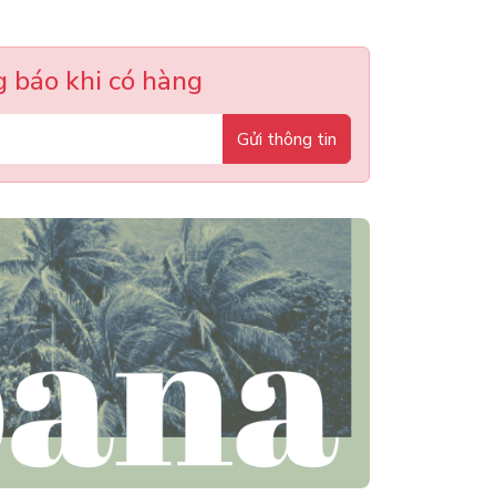
 báo khi có hàng
Gửi thông tin