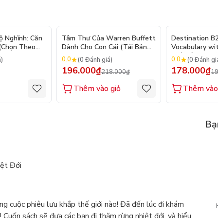
- 10%
ộ Nghĩnh: Căn
Tâm Thư Của Warren Buffett
Destination B
 (Chọn Theo
Dành Cho Con Cái (Tái Bản
Vocabulary wi
250 Sticker
2026)
(Tái Bản 2025)
0.0
0.0
á)
(0 Đánh giá)
(0 Đánh gi
196.000₫
178.000₫
218.000₫
19
Thêm vào giỏ
Thêm vào
Bạ
ệt Đới
ng cuộc phiêu lưu khắp thế giới nào! Đã đến lúc đi khám
! Cuốn sách sẽ đưa các bạn đi thăm rừng nhiệt đới, và hiểu