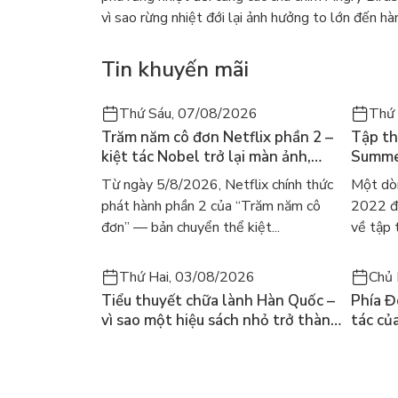
vì sao rừng nhiệt đới lại ảnh hưởng to lớn đến h
Tin khuyến mãi
Thứ Sáu, 07/08/2026
Thứ
Trăm năm cô đơn Netflix phần 2 –
Tập th
kiệt tác Nobel trở lại màn ảnh,
Summer
dòng người tìm đọc lại García
ra mắt
Từ ngày 5/8/2026, Netflix chính thức
Một dò
Márquez
gây số
phát hành phần 2 của “Trăm năm cô
2022 đã
đơn” — bản chuyển thể kiệt...
về tập 
Thứ Hai, 03/08/2026
Chủ 
Tiểu thuyết chữa lành Hàn Quốc –
Phía Đ
vì sao một hiệu sách nhỏ trở thành
tác củ
cuốn bán chạy nhất thế giới?
và câu
chọn đ