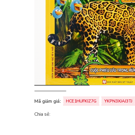
Mã giảm giá:
HCE1HUFKIZ7G
YKPN3XJAJ3TJ
Chia sẻ: