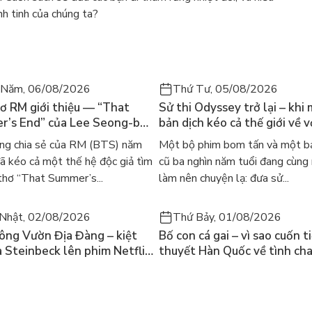
ành tinh của chúng ta?
 Năm, 06/08/2026
Thứ Tư, 05/08/2026
ơ RM giới thiệu — “That
Sử thi Odyssey trở lại – khi
’s End” của Lee Seong-bok
bản dịch kéo cả thế giới về v
 bản tiếng Anh sau 4 năm
học kinh điển
ng chia sẻ của RM (BTS) năm
Một bộ phim bom tấn và một bả
t
 kéo cả một thế hệ độc giả tìm
cũ ba nghìn năm tuổi đang cùng
thơ “That Summer’s...
làm nên chuyện lạ: đưa sử...
Nhật, 02/08/2026
Thứ Bảy, 01/08/2026
ông Vườn Địa Đàng – kiệt
Bố con cá gai – vì sao cuốn t
a Steinbeck lên phim Netflix
thuyết Hàn Quốc về tình ch
 hỏi “con người có quyền
lại khiến cả mạng xã hội bật
iều thiện?”
mùa hè này