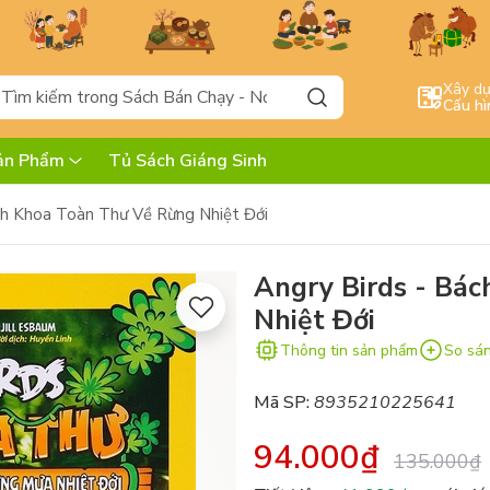
Xây d
Cấu hì
ản Phẩm
Tủ Sách Giáng Sinh
ch Khoa Toàn Thư Về Rừng Nhiệt Đới
Angry Birds - Bá
Nhiệt Đới
Thông tin sản phẩm
So sá
Mã SP:
8935210225641
94.000₫
135.000₫