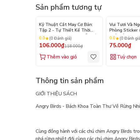
Sản phẩm tương tự
- 10%
Kỹ Thuật Cắt May Cơ Bản:
Vui Tươi Và Ng
Tập 2 - Tự Thiết Kế Thời
Phòng Sticker
Trang Nam Nữ - Tạo Mẫu Rập
Chủ Đề) - Hơn 
0.0
0.0
(0 Đánh giá)
(0 Đánh gi
- Kỹ Thuật Nhảy Size
106.000₫
75.000₫
118.000₫
Thêm vào giỏ
Tuỳ chọn
Thông tin sản phẩm
GIỚI THIỆU SÁCH
Angry Birds - Bách Khoa Toàn Thư Về Rừng Nhi
Cùng đồng hành với các chú chim Angry Birds tro
phá rừng nhiệt đới cùng các chú chim Angry Birds