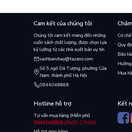
Cam kết của chúng tôi
Chăm
Chúng tôi cam kết mang đến những
Cơ chế 
cuốn sách chất lượng, được chọn lựa
Quy đị
kỹ lưỡng từ các nhà xuất bản uy tín.
Bảo hàn
sachbanchay@tazano.com
Hướng 
Số 5 ngõ Dã Tượng, phường Cửa
Mua hà
Nam, thành phố Hà Nội
0944048868
Hotline hỗ trợ
Kết n
Tư vấn mua hàng (Miễn phí)
0944048868
(9h00-17h00)
Hỗ trợ giao hàng