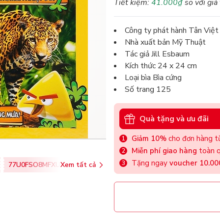
Tiết kiệm:
41.000₫
so với giá
Công ty phát hành
Tân Việt
Nhà xuất bản Mỹ Thuật
Tác giả Jill Esbaum
Kích thức 24 x 24 cm
Loại bìa
Bìa cứng
Số trang
125
Quà tặng và ưu đãi
Giảm 10%
cho đơn hàng từ
Miễn phí giao hàng
toàn q
Tặng ngay
voucher 10.0
77U0FSO8MFXU
Xem tất cả