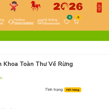
0
0
ựng
Hotline
Hệ thống
nh
0944048868
Showroom
ch Khoa Toàn Thư Về Rừng
nh
Tình trạng:
Hết hàng