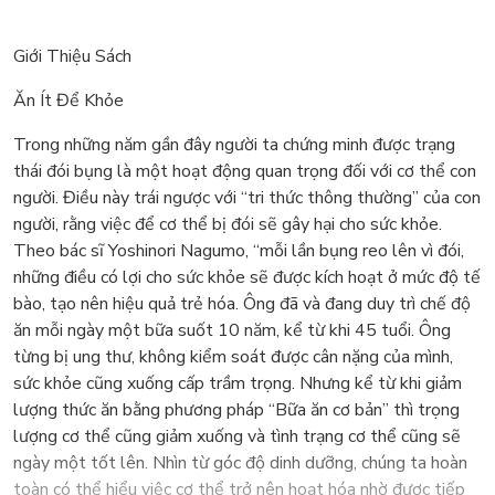
Giới Thiệu Sách
Ăn Ít Để Khỏe
Trong những năm gần đây người ta chứng minh được trạng
thái đói bụng là một hoạt động quan trọng đối với cơ thể con
người. Điều này trái ngược với “tri thức thông thường” của con
người, rằng việc để cơ thể bị đói sẽ gây hại cho sức khỏe.
Theo bác sĩ Yoshinori Nagumo, “mỗi lần bụng reo lên vì đói,
những điều có lợi cho sức khỏe sẽ được kích hoạt ở mức độ tế
bào, tạo nên hiệu quả trẻ hóa. Ông đã và đang duy trì chế độ
ăn mỗi ngày một bữa suốt 10 năm, kể từ khi 45 tuổi. Ông
từng bị ung thư, không kiểm soát được cân nặng của mình,
sức khỏe cũng xuống cấp trầm trọng. Nhưng kể từ khi giảm
lượng thức ăn bằng phương pháp “Bữa ăn cơ bản” thì trọng
lượng cơ thể cũng giảm xuống và tình trạng cơ thể cũng sẽ
ngày một tốt lên. Nhìn từ góc độ dinh dưỡng, chúng ta hoàn
toàn có thể hiểu việc cơ thể trở nên hoạt hóa nhờ được tiếp