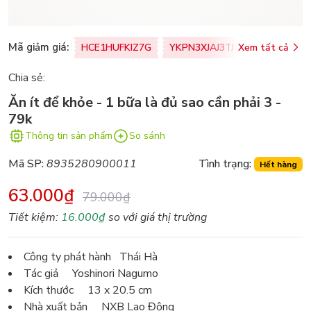
Mã giảm giá:
HCE1HUFKIZ7G
YKPN3XJAJ3TJ
Xem tất cả
77U0FSO8M
Chia sẻ:
Ăn ít để khỏe - 1 bữa là đủ sao cần phải 3 -
79k
Thông tin sản phẩm
So sánh
Mã SP:
8935280900011
Tình trạng:
Hết hàng
63.000₫
79.000₫
Tiết kiệm:
16.000₫
so với giá thị trường
Công ty phát hành Thái Hà
Tác giả Yoshinori Nagumo
Kích thước 13 x 20.5 cm
Nhà xuất bản NXB Lao Động