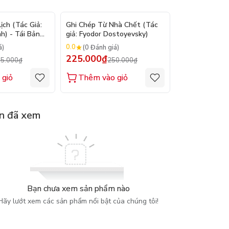
- 9%
- 10%
ch (Tác Giả:
Ghi Chép Từ Nhà Chết (Tác
Suy Tưởng - M
h) - Tái Bản
giả: Fyodor Dostoyevsky)
(Tác giả: Marc
0.0
0.0
á)
(0 Đánh giá)
(0 Đánh gi
225.000₫
200.000₫
5.000₫
250.000₫
2
 giỏ
Thêm vào giỏ
Thêm vào
n đã xem
Bạn chưa xem sản phẩm nào
Hãy lướt xem các sản phẩm nổi bật của chúng tôi!