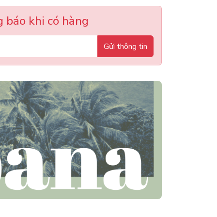
 báo khi có hàng
Gửi thông tin