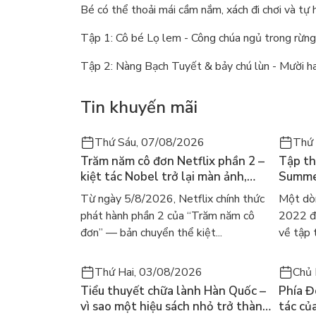
Bé có thể thoải mái cầm nắm, xách đi chơi và tự 
Tập 1: Cô bé Lọ lem - Công chúa ngủ trong rừn
Tập 2: Nàng Bạch Tuyết & bảy chú lùn - Mười hai
Tin khuyến mãi
Thứ Sáu, 07/08/2026
Thứ
Trăm năm cô đơn Netflix phần 2 –
Tập th
kiệt tác Nobel trở lại màn ảnh,
Summer
dòng người tìm đọc lại García
ra mắt
Từ ngày 5/8/2026, Netflix chính thức
Một dò
Márquez
gây số
phát hành phần 2 của “Trăm năm cô
2022 đã
đơn” — bản chuyển thể kiệt...
về tập 
Thứ Hai, 03/08/2026
Chủ 
Tiểu thuyết chữa lành Hàn Quốc –
Phía Đ
vì sao một hiệu sách nhỏ trở thành
tác củ