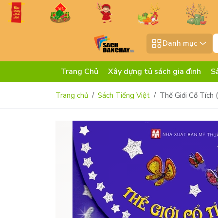
Danh mục
Trang Chủ
Xây dựng tủ sách gia đình
S
Trang chủ
Sách Tiếng Việt
Thế Giới Cổ Tích 