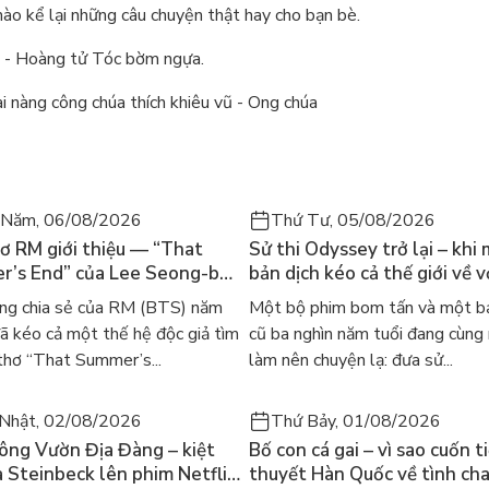
hào kể lại những câu chuyện thật hay cho bạn bè.
g - Hoàng tử Tóc bờm ngựa.
 nàng công chúa thích khiêu vũ - Ong chúa
 Năm, 06/08/2026
Thứ Tư, 05/08/2026
ơ RM giới thiệu — “That
Sử thi Odyssey trở lại – khi
’s End” của Lee Seong-bok
bản dịch kéo cả thế giới về v
 bản tiếng Anh sau 4 năm
học kinh điển
ng chia sẻ của RM (BTS) năm
Một bộ phim bom tấn và một bả
t
 kéo cả một thế hệ độc giả tìm
cũ ba nghìn năm tuổi đang cùng
thơ “That Summer’s...
làm nên chuyện lạ: đưa sử...
Nhật, 02/08/2026
Thứ Bảy, 01/08/2026
ông Vườn Địa Đàng – kiệt
Bố con cá gai – vì sao cuốn t
a Steinbeck lên phim Netflix
thuyết Hàn Quốc về tình ch