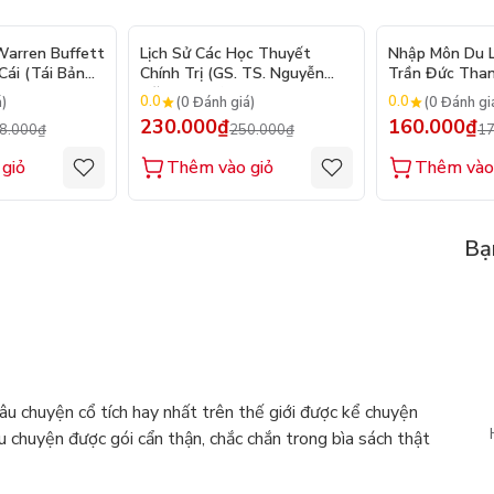
- 10%
- 8%
arren Buffett
Lịch Sử Các Học Thuyết
Nhập Môn Du Lị
ái (Tái Bản
Chính Trị (GS. TS. Nguyễn
Trần Đức Than
Đăng Dung)
2026
0.0
0.0
á)
(0 Đánh giá)
(0 Đánh gi
230.000₫
160.000₫
8.000₫
250.000₫
17
giỏ
Thêm vào giỏ
Thêm vào
Bạ
câu chuyện cổ tích hay nhất trên thế giới được kể chuyện
 chuyện được gói cẩn thận, chắc chắn trong bìa sách thật