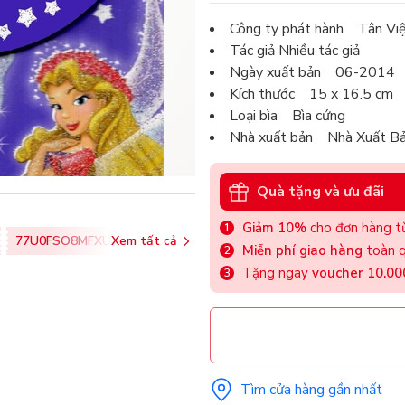
Công ty phát hành Tân Vi
Tác giả Nhiều tác giả
Ngày xuất bản 06-2014
Kích thước 15 x 16.5 cm
Loại bìa Bìa cứng
Nhà xuất bản Nhà Xuất B
Quà tặng và ưu đãi
Giảm 10%
cho đơn hàng từ
77U0FSO8MFXU
Xem tất cả
Miễn phí giao hàng
toàn q
Tặng ngay
voucher 10.0
Tìm cửa hàng gần nhất