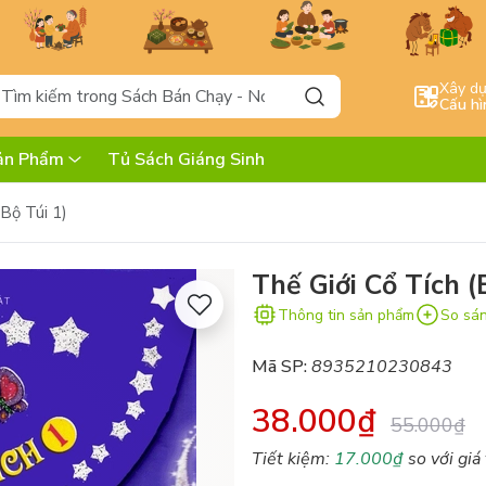
Xây d
Cấu hì
ản Phẩm
Tủ Sách Giáng Sinh
(Bộ Túi 1)
Thế Giới Cổ Tích (
Thông tin sản phẩm
So sá
Mã SP:
8935210230843
38.000₫
55.000₫
Tiết kiệm:
17.000₫
so với giá