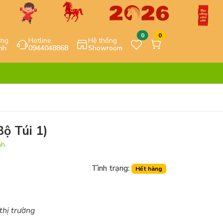
0
0
ựng
Hotline
Hệ thống
nh
0944048868
Showroom
Bộ Túi 1)
nh
Tình trạng:
Hết hàng
 thị trường