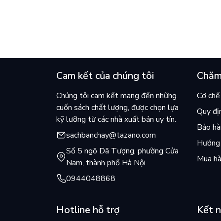
cuốn bán chạy nhất thế giới?
và câu
chọn đ
Cam kết của chúng tôi
Chăm
Chúng tôi cam kết mang đến những
Cơ chế 
cuốn sách chất lượng, được chọn lựa
Quy đị
kỹ lưỡng từ các nhà xuất bản uy tín.
Bảo hàn
sachbanchay@tazano.com
Hướng 
Số 5 ngõ Dã Tượng, phường Cửa
Mua hà
Nam, thành phố Hà Nội
0944048868
Hotline hỗ trợ
Kết n