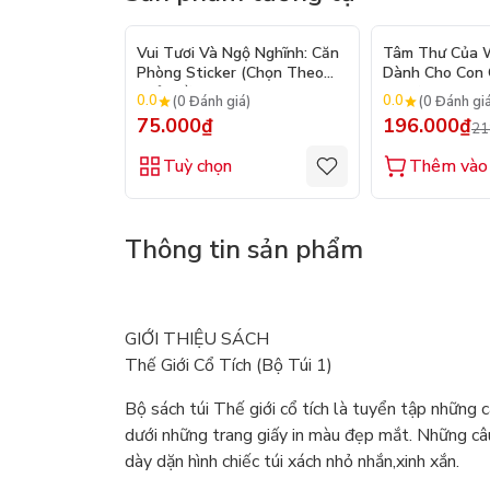
Vui Tươi Và Ngộ Nghĩnh: Căn
Tâm Thư Của W
Phòng Sticker (Chọn Theo
Dành Cho Con C
Chủ Đề) - Hơn 250 Sticker
2026)
0.0
0.0
(0 Đánh giá)
(0 Đánh gi
75.000₫
196.000₫
21
Tuỳ chọn
Thêm vào 
Thông tin sản phẩm
GIỚI THIỆU SÁCH
Thế Giới Cổ Tích (Bộ Túi 1)
Bộ sách túi Thế giới cổ tích là tuyển tập những 
dưới những trang giấy in màu đẹp mắt. Những câu
dày dặn hình chiếc túi xách nhỏ nhắn,xinh xắn.