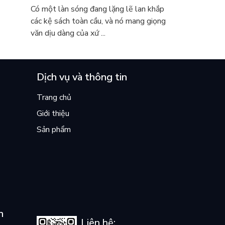
 khóc
sao cả thế giới đang đọc sách Hàn?
Có một làn sóng đang lặng lẽ lan khắp
các kệ sách toàn cầu, và nó mang giọng
văn dịu dàng của xứ ...
Dịch vụ và thông tin
Trang chủ
Giới thiệu
Sản phẩm
n
Liên hệ: