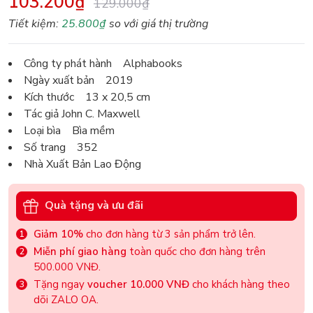
103.200₫
129.000₫
Tiết kiệm:
25.800₫
so với giá thị trường
Công ty phát hành Alphabooks
Ngày xuất bản 2019
Kích thước 13 x 20,5 cm
Tác giả John C. Maxwell
Loại bìa Bìa mềm
Số trang 352
Nhà Xuất Bản Lao Động
Quà tặng và ưu đãi
Giảm 10%
cho đơn hàng từ 3 sản phẩm trở lên.
Miễn phí giao hàng
toàn quốc cho đơn hàng trên
500.000 VNĐ.
Tặng ngay
voucher 10.000 VNĐ
cho khách hàng theo
dõi ZALO OA.