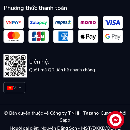
Phương thức thanh toán
Liên hệ:
Quét mã QR liên hệ nhanh chóng
VI
© Bản quyền thuộc về
Công ty TNHH Tazano
.
Cung cấp bởi
Sapo
Liên hệ
Người đại diện: Nguyễn Đăng Sơn - MST/ĐKKD/QĐTL: