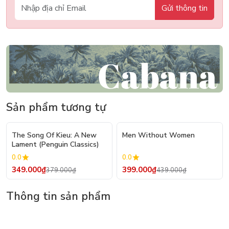
Gửi thông tin
Sản phẩm tương tự
- 8%
- 9%
The Song Of Kieu: A New
Men Without Women
Lament (Penguin Classics)
0.0
0.0
349.000₫
399.000₫
379.000₫
439.000₫
Thông tin sản phẩm