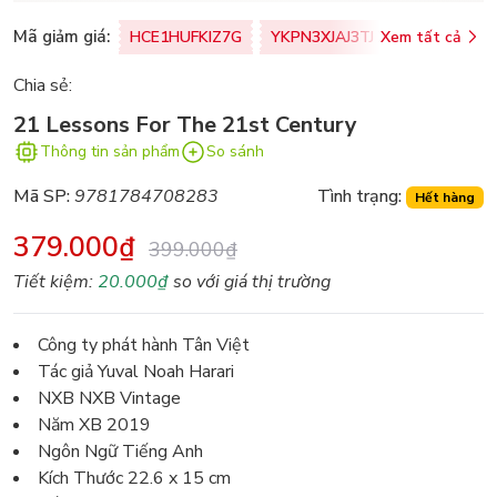
Mã giảm giá:
HCE1HUFKIZ7G
YKPN3XJAJ3TJ
Xem tất cả
77U0FSO8M
Chia sẻ:
21 Lessons For The 21st Century
Thông tin sản phẩm
So sánh
Mã SP:
9781784708283
Tình trạng:
Hết hàng
379.000₫
399.000₫
Tiết kiệm:
20.000₫
so với giá thị trường
Công ty phát hành Tân Việt
Tác giả Yuval Noah Harari
NXB NXB Vintage
Năm XB 2019
Ngôn Ngữ Tiếng Anh
Kích Thước 22.6 x 15 cm