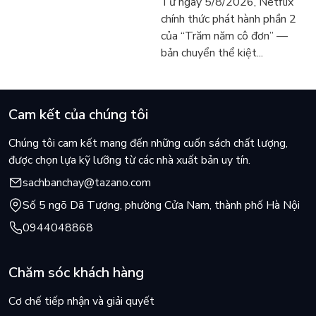
Từ ngày 5/8/2026, Netflix
đạo đức của từng cá nhân riêng lẻ như thế nào? Xét cho cùng,
vẫn chữa lành người đọc
người tìm đọc lại García
chính thức phát hành phần 2
những thách thức lớn nhất và những lựa chọn quan trọng nhất
hôm nay
Márquez
của “Trăm năm cô đơn” —
của ngày nay là gì? Ta cần chú ý đến điều gì? Ta nên dạy con
bản chuyển thể kiệt...
cái ta những gì?
“Cuộc khủng hoảng sinh thái đang lấp ló, mối đe dọa của các
loại vũ khí hủy diệt hàng loạt và sự trỗi dậy của các công
Cam kết của chúng tôi
nghệ đột phá mới” là những nỗi lo không của riêng ai; và
Harari sẽ đồng hành cùng bạn trên con đường bóc tách từng
Chúng tôi cam kết mang đến những cuốn sách chất lượng,
vấn đề một cách thấu đáo.
được chọn lựa kỹ lưỡng từ các nhà xuất bản uy tín.
sachbanchay@tazano.com
Số 5 ngõ Dã Tượng, phường Cửa Nam, thành phố Hà Nội
0944048868
Chăm sóc khách hàng
Cơ chế tiếp nhận và giải quyết