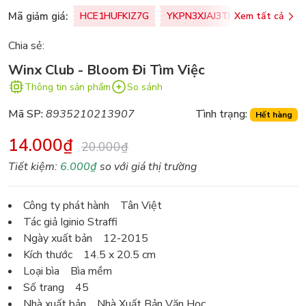
Mã giảm giá:
HCE1HUFKIZ7G
YKPN3XJAJ3TJ
Xem tất cả
77U0FSO8M
Chia sẻ:
Winx Club - Bloom Đi Tìm Việc
Thông tin sản phẩm
So sánh
Mã SP:
8935210213907
Tình trạng:
Hết hàng
14.000₫
20.000₫
Tiết kiệm:
6.000₫
so với giá thị trường
Công ty phát hành Tân Việt
Tác giả Iginio Straffi
Ngày xuất bản 12-2015
Kích thước 14.5 x 20.5 cm
Loại bìa Bìa mềm
Số trang 45
Nhà xuất bản Nhà Xuất Bản Văn Học