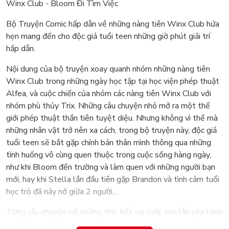
Winx Club - Bloom Đi Tìm Việc
Bộ Truyện Comic hấp dẫn về những nàng tiên Winx Club hứa
hẹn mang đến cho độc giả tuổi teen những giờ phút giải trí
hấp dẫn.
Nội dung của bộ truyện xoay quanh nhóm những nàng tiên
Winx Club trong những ngày học tập tại học viện phép thuật
Alfea, và cuộc chiến của nhóm các nàng tiên Winx Club với
nhóm phù thủy Trix. Những câu chuyện nhỏ mở ra một thế
giới phép thuật thần tiên tuyệt diệu. Nhưng không vì thế mà
những nhân vật trở nên xa cách, trong bộ truyện này, độc giả
tuổi teen sẽ bắt gặp chính bản thân mình thông qua những
tình huống vô cùng quen thuộc trong cuộc sống hàng ngày,
như khi Bloom đến trường và làm quen với những người bạn
mới, hay khi Stella lần đầu tiên gặp Brandon và tình cảm tuổi
học trò đã nảy nở giữa 2 người…
Từng câu chuyện với những tình tiết vui cười, xen lẫn pha hành
động gay cấn, đan cài là những bài học sâu sắc về tình bạn,