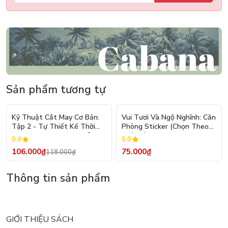
Sản phẩm tương tự
- 10%
Kỹ Thuật Cắt May Cơ Bản:
Vui Tươi Và Ngộ Nghĩnh: Căn
Tập 2 - Tự Thiết Kế Thời
Phòng Sticker (Chọn Theo
Trang Nam Nữ - Tạo Mẫu
Chủ Đề) - Hơn 250 Sticker
0.0
0.0
Rập - Kỹ Thuật Nhảy Size
106.000₫
75.000₫
118.000₫
Thông tin sản phẩm
GIỚI THIỆU SÁCH