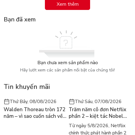
Xem thêm
sức mạnh của sự đoàn kết, cái thiện luôn chiến thắng cái ác…
đem đến cho độc giả khoảng thời gian giải trí đầy thú vị, và ý
Bạn đã xem
nghĩa.
Giới thiệu nhân vật chính:
Nhóm các nàng tiên Winx: Bloom. Stella, Flora, Tecna, Musa
Nhóm phù thủy Trix: Icy, Stormy, Darcy
Bạn chưa xem sản phẩm nào
Nhóm các chàng trai đến từ Red Fountain: Sky (Bạn trai của
Hãy lướt xem các sản phẩm nổi bật của chúng tôi!
Bloom), Brandon (Bạn trai của Stella), Timmy (Bạn trai của
Tecna), Riven (bạn trai của Musa).
Tin khuyến mãi
Thứ Bảy, 08/08/2026
Thứ Sáu, 07/08/2026
Walden Thoreau tròn 172
Trăm năm cô đơn Netflix
năm – vì sao cuốn sách về
phần 2 – kiệt tác Nobel
hai năm sống trong rừng
trở lại màn ảnh, dòng
Từ ngày 5/8/2026, Netflix
vẫn chữa lành người đọc
người tìm đọc lại García
chính thức phát hành phần 2