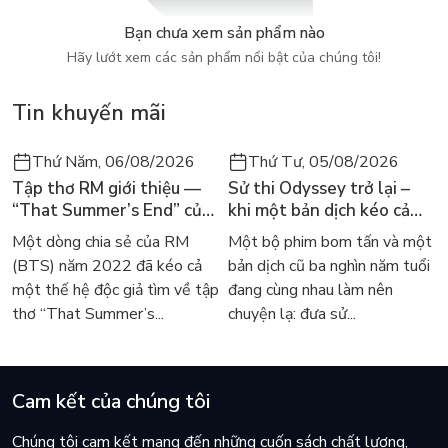
Bạn chưa xem sản phẩm nào
Hãy lướt xem các sản phẩm nổi bật của chúng tôi!
Tin khuyến mãi
Thứ Năm, 06/08/2026
Thứ Tư, 05/08/2026
Tập thơ RM giới thiệu —
Sử thi Odyssey trở lại –
“That Summer’s End” của
khi một bản dịch kéo cả
Lee Seong-bok ra mắt bản
thế giới về với văn học
Một dòng chia sẻ của RM
Một bộ phim bom tấn và một
tiếng Anh sau 4 năm gây
kinh điển
(BTS) năm 2022 đã kéo cả
bản dịch cũ ba nghìn năm tuổi
sốt
một thế hệ độc giả tìm về tập
đang cùng nhau làm nên
thơ “That Summer’s...
chuyện lạ: đưa sử...
Cam kết của chúng tôi
Chúng tôi cam kết mang đến những cuốn sách chất lượng,