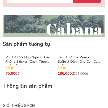
Sản phẩm tương tự
- 10%
Vui Tươi Và Ngộ Nghĩnh: Căn
Tâm Thư Của Warren
Phòng Sticker (Chọn Theo
Buffett Dành Cho Con Cái
Chủ Đề) - Hơn 250 Sticker
(Tái Bản 2026)
0.0
0.0
75.000₫
196.000₫
218.000₫
Thông tin sản phẩm
GIỚI THIỆU SÁCH