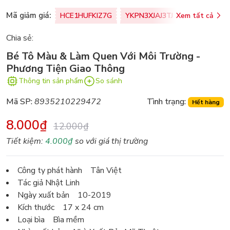
Mã giảm giá:
HCE1HUFKIZ7G
YKPN3XJAJ3TJ
Xem tất cả
77U0FSO8M
Chia sẻ:
Bé Tô Màu & Làm Quen Với Môi Trường -
Phương Tiện Giao Thông
Thông tin sản phẩm
So sánh
Mã SP:
8935210229472
Tình trạng:
Hết hàng
8.000₫
12.000₫
Tiết kiệm:
4.000₫
so với giá thị trường
Công ty phát hành Tân Việt
Tác giả Nhật Linh
Ngày xuất bản 10-2019
Kích thước 17 x 24 cm
Loại bìa Bìa mềm