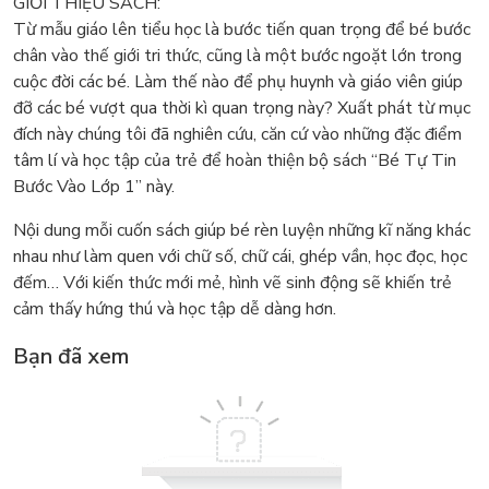
GIỚI THIỆU SÁCH:
Từ mẫu giáo lên tiểu học là bước tiến quan trọng để bé bước
chân vào thế giới tri thức, cũng là một bước ngoặt lớn trong
cuộc đời các bé. Làm thế nào để phụ huynh và giáo viên giúp
đỡ các bé vượt qua thời kì quan trọng này? Xuất phát từ mục
đích này chúng tôi đã nghiên cứu, căn cứ vào những đặc điểm
tâm lí và học tập của trẻ để hoàn thiện bộ sách “Bé Tự Tin
Bước Vào Lớp 1” này.
Nội dung mỗi cuốn sách giúp bé rèn luyện những kĩ năng khác
nhau như làm quen với chữ số, chữ cái, ghép vần, học đọc, học
đếm… Với kiến thức mới mẻ, hình vẽ sinh động sẽ khiến trẻ
cảm thấy hứng thú và học tập dễ dàng hơn.
Bạn đã xem