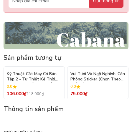
Gửi thông tin
Sản phẩm tương tự
- 10%
Kỹ Thuật Cắt May Cơ Bản:
Vui Tươi Và Ngộ Nghĩnh: Căn
Tập 2 - Tự Thiết Kế Thời
Phòng Sticker (Chọn Theo
Trang Nam Nữ - Tạo Mẫu
Chủ Đề) - Hơn 250 Sticker
0.0
0.0
Rập - Kỹ Thuật Nhảy Size
106.000₫
75.000₫
118.000₫
Thông tin sản phẩm