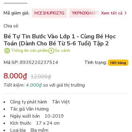
Mã giảm giá:
HCE1HUFKIZ7G
YKPN3XJAJ3TJ
Xem tất cả
77U0FSO8M
Chia sẻ:
Bé Tự Tin Bước Vào Lớp 1 - Cùng Bé Học
Toán (Dành Cho Bé Từ 5-6 Tuổi) Tập 2
Thông tin sản phẩm
So sánh
Mã SP:
8935210237514
Tình trạng:
Hết hàng
8.000₫
12.000₫
Tiết kiệm:
4.000₫
so với giá thị trường
Công ty phát hành Tân Việt
Tác giả Vân Hương
Ngày xuất bản 10-2019
Kích thước 17 x 24 cm
Loại bìa Bìa mềm