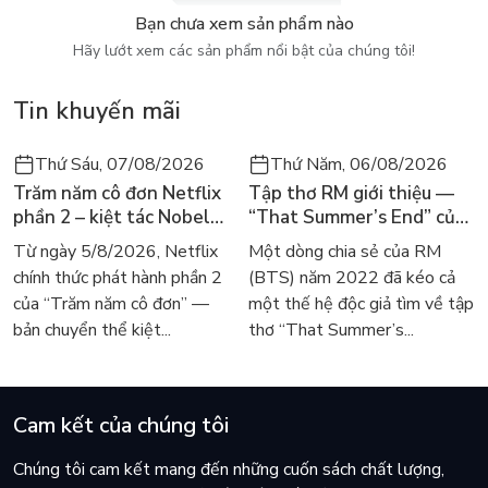
Bạn chưa xem sản phẩm nào
Hãy lướt xem các sản phẩm nổi bật của chúng tôi!
Tin khuyến mãi
Thứ Sáu, 07/08/2026
Thứ Năm, 06/08/2026
Trăm năm cô đơn Netflix
Tập thơ RM giới thiệu —
phần 2 – kiệt tác Nobel
“That Summer’s End” của
trở lại màn ảnh, dòng
Lee Seong-bok ra mắt bản
Từ ngày 5/8/2026, Netflix
Một dòng chia sẻ của RM
người tìm đọc lại García
tiếng Anh sau 4 năm gây
chính thức phát hành phần 2
(BTS) năm 2022 đã kéo cả
Márquez
sốt
của “Trăm năm cô đơn” —
một thế hệ độc giả tìm về tập
bản chuyển thể kiệt...
thơ “That Summer’s...
Cam kết của chúng tôi
Chúng tôi cam kết mang đến những cuốn sách chất lượng,