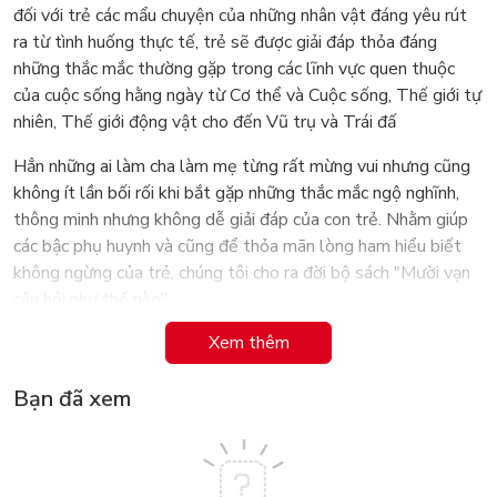
đối với trẻ các mẩu chuyện của những nhân vật đáng yêu rút
ra từ tình huống thực tế, trẻ sẽ được giải đáp thỏa đáng
những thắc mắc thường gặp trong các lĩnh vực quen thuộc
của cuộc sống hằng ngày từ Cơ thể và Cuộc sống, Thế giới tự
nhiên, Thế giới động vật cho đến Vũ trụ và Trái đấ
Hẳn những ai làm cha làm mẹ từng rất mừng vui nhưng cũng
không ít lần bối rối khi bắt gặp những thắc mắc ngộ nghĩnh,
thông minh nhưng không dễ giải đáp của con trẻ. Nhằm giúp
các bậc phụ huynh và cũng để thỏa mãn lòng ham hiểu biết
không ngừng của trẻ, chúng tôi cho ra đời bộ sách "Mười vạn
câu hỏi như thế nào".
Xem thêm
Khác với những cuốn sách đi sâu đề cập đến các sự việc và
hiện tượng theo hướng khoa học thuần túy, "Mười vạn câu hỏi
Bạn đã xem
như thế nào" đưa ra những chủ đề gần gũi và dễ gây hứng thú
đối với trẻ.
Qua các mẩu chuyện của những nhân vật đáng yêu rút ra từ
tình huống thực tế, trẻ sẽ được giải đáp thỏa đáng những