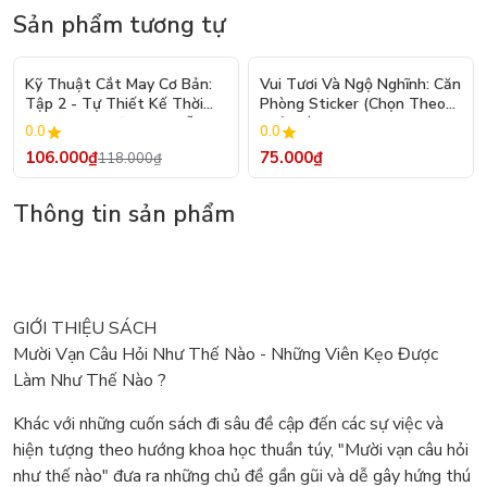
Sản phẩm tương tự
- 10%
Kỹ Thuật Cắt May Cơ Bản:
Vui Tươi Và Ngộ Nghĩnh: Căn
Tập 2 - Tự Thiết Kế Thời
Phòng Sticker (Chọn Theo
Trang Nam Nữ - Tạo Mẫu
Chủ Đề) - Hơn 250 Sticker
0.0
0.0
Rập - Kỹ Thuật Nhảy Size
106.000₫
75.000₫
118.000₫
Thông tin sản phẩm
GIỚI THIỆU SÁCH
Mười Vạn Câu Hỏi Như Thế Nào - Những Viên Kẹo Được
Làm Như Thế Nào ?
Khác với những cuốn sách đi sâu đề cập đến các sự việc và
hiện tượng theo hướng khoa học thuần túy, "Mười vạn câu hỏi
như thế nào" đưa ra những chủ đề gần gũi và dễ gây hứng thú