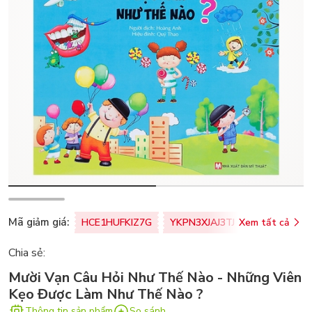
Mã giảm giá:
HCE1HUFKIZ7G
YKPN3XJAJ3TJ
Xem tất cả
77U0FSO8M
Chia sẻ:
Mười Vạn Câu Hỏi Như Thế Nào - Những Viên
Kẹo Được Làm Như Thế Nào ?
Thông tin sản phẩm
So sánh