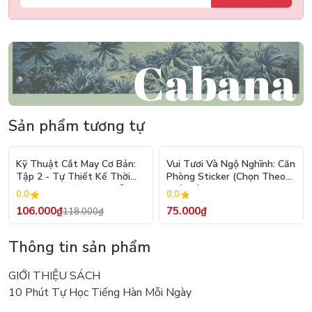
Sản phẩm tương tự
- 10%
Kỹ Thuật Cắt May Cơ Bản:
Vui Tươi Và Ngộ Nghĩnh: Căn
Tập 2 - Tự Thiết Kế Thời
Phòng Sticker (Chọn Theo
Trang Nam Nữ - Tạo Mẫu
Chủ Đề) - Hơn 250 Sticker
0.0
0.0
Rập - Kỹ Thuật Nhảy Size
106.000₫
75.000₫
118.000₫
Thông tin sản phẩm
GIỚI THIỆU SÁCH
10 Phút Tự Học Tiếng Hàn Mỗi Ngày