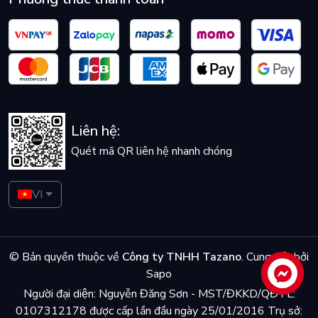
Liên hệ:
Quét mã QR liên hệ nhanh chóng
VI
© Bản quyền thuộc về
Công ty TNHH Tazano
.
Cung cấp bởi
Sapo
Liên hệ
Người đại diện: Nguyễn Đăng Sơn - MST/ĐKKD/QĐTL:
0107312178 được cấp lần đầu ngày 25/01/2016 Trụ sở: