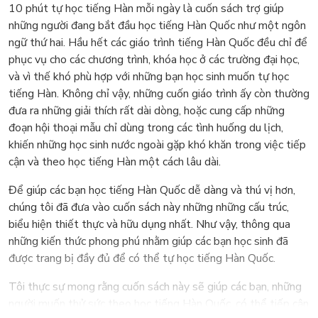
10 phút tự học tiếng Hàn mỗi ngày là cuốn sách trợ giúp
những người đang bắt đầu học tiếng Hàn Quốc như một ngôn
ngữ thứ hai. Hầu hết các giáo trình tiếng Hàn Quốc đều chỉ để
phục vụ cho các chương trình, khóa học ở các trường đại học,
và vì thế khó phù hợp với những bạn học sinh muốn tự học
tiếng Hàn. Không chỉ vậy, những cuốn giáo trình ấy còn thường
đưa ra những giải thích rất dài dòng, hoặc cung cấp những
đoạn hội thoại mẫu chỉ dùng trong các tình huống du lịch,
khiến những học sinh nước ngoài gặp khó khăn trong việc tiếp
cận và theo học tiếng Hàn một cách lâu dài.
Để giúp các bạn học tiếng Hàn Quốc dễ dàng và thú vị hơn,
chúng tôi đã đưa vào cuốn sách này những những cấu trúc,
biểu hiện thiết thực và hữu dụng nhất. Như vậy, thông qua
những kiến thức phong phú nhằm giúp các bạn học sinh đã
được trang bị đầy đủ để có thể tự học tiếng Hàn Quốc.
Tôi thực sự mong rằng cuốn sách này sẽ giúp các bạn, những
người muốn thử sức theo học tiếng Hàn Quốc, có thể tiếp cận