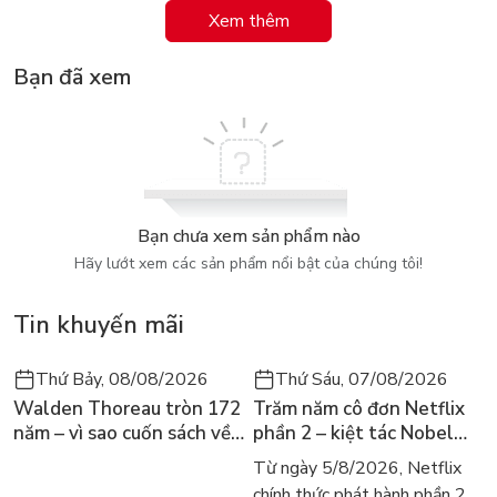
và sử dụng ngôn ngữ nhiều.
Xem thêm
Bạn đã xem
Bạn chưa xem sản phẩm nào
Hãy lướt xem các sản phẩm nổi bật của chúng tôi!
Tin khuyến mãi
Thứ Bảy, 08/08/2026
Thứ Sáu, 07/08/2026
Walden Thoreau tròn 172
Trăm năm cô đơn Netflix
năm – vì sao cuốn sách về
phần 2 – kiệt tác Nobel
hai năm sống trong rừng
trở lại màn ảnh, dòng
Từ ngày 5/8/2026, Netflix
vẫn chữa lành người đọc
người tìm đọc lại García
chính thức phát hành phần 2