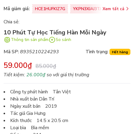
Mã giảm giá:
HCE1HUFKIZ7G
YKPN3XJAJ3TJ
Xem tất cả
77U0FSO8M
Chia sẻ:
10 Phút Tự Học Tiếng Hàn Mỗi Ngày
Thông tin sản phẩm
So sánh
Mã SP:
8935210224293
Tình trạng:
Hết hàng
59.000₫
85.000₫
Tiết kiệm:
26.000₫
so với giá thị trường
Công ty phát hành Tân Việt
Nhà xuất bản Dân Trí
Ngày xuất bản 2019
Tác giả Gia Hưng
Kích thước 14.5 x 20.5 cm
Loại bìa Bìa mềm