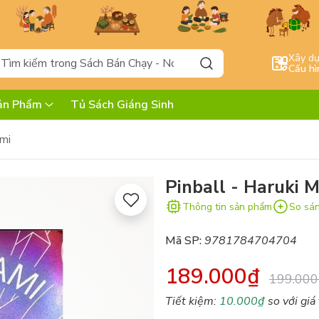
Xây d
Cấu hì
ản Phẩm
Tủ Sách Giáng Sinh
ami
Pinball - Haruki 
Thông tin sản phẩm
So sá
Mã SP:
9781784704704
189.000₫
199.000
Tiết kiệm:
10.000₫
so với giá