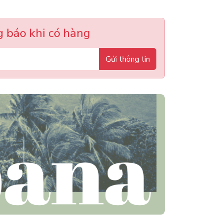
 báo khi có hàng
Gửi thông tin