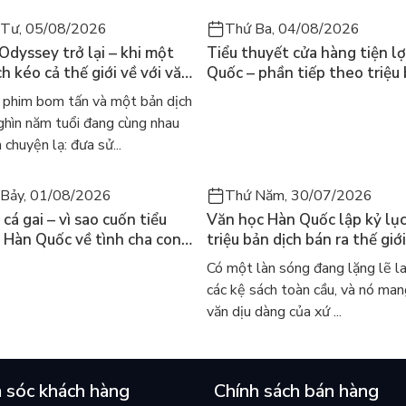
 Tư, 05/08/2026
Thứ Ba, 04/08/2026
 Odyssey trở lại – khi một
Tiểu thuyết cửa hàng tiện lợ
h kéo cả thế giới về với văn
Quốc – phần tiếp theo triệu
nh điển
của Kim Ho-yeon ra thế giới
phim bom tấn và một bản dịch
ghìn năm tuổi đang cùng nhau
 chuyện lạ: đưa sử...
Bảy, 01/08/2026
Thứ Năm, 30/07/2026
cá gai – vì sao cuốn tiểu
Văn học Hàn Quốc lập kỷ lục
 Hàn Quốc về tình cha con
triệu bản dịch bán ra thế giới
iến cả mạng xã hội bật khóc
sao cả thế giới đang đọc sá
Có một làn sóng đang lặng lẽ l
 này
các kệ sách toàn cầu, và nó man
văn dịu dàng của xứ ...
 sóc khách hàng
Chính sách bán hàng