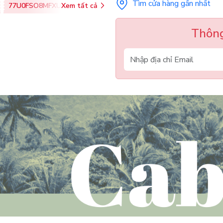
Tìm cửa hàng gần nhất
77U0FSO8MFXU
Xem tất cả
Thông