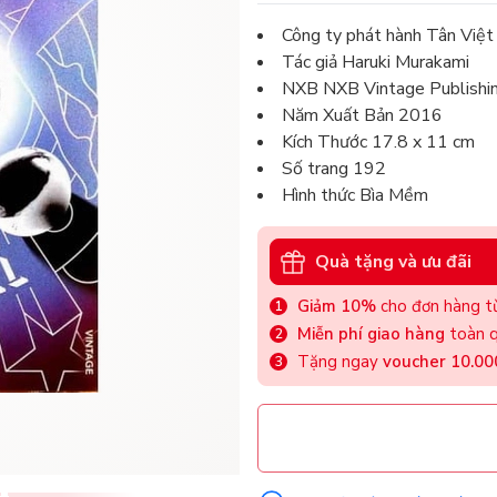
Công ty phát hành Tân Việt
Tác giả Haruki Murakami
NXB NXB Vintage Publishi
Năm Xuất Bản 2016
Kích Thước 17.8 x 11 cm
Số trang 192
Hình thức Bìa Mềm
Quà tặng và ưu đãi
Giảm 10%
cho đơn hàng từ
Miễn phí giao hàng
toàn q
Tặng ngay
voucher 10.0