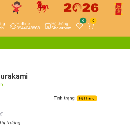
0
0
ựng
Hotline
Hệ thống
nh
0944048868
Showroom
Murakami
nh
Tình trạng:
Hết hàng
₫
 thị trường