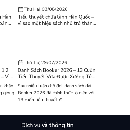
Thứ Hai, 03/08/2026
i Hàn
Tiểu thuyết chữa lành Hàn Quốc –
 bản
vì sao một hiệu sách nhỏ trở thành
cuốn bán chạy nhất thế giới?
Thứ Tư, 29/07/2026
 1,2
Danh Sách Booker 2026 – 13 Cuốn
 – Vì
Tiểu Thuyết Vừa Được Xướng Tên
ch Hàn?
Và Gợi Ý Đọc Cho Người Việt
an khắp
Sau nhiều tuần chờ đợi, danh sách dài
g giọng
Booker 2026 đã chính thức lộ diện với
13 cuốn tiểu thuyết đ...
Dịch vụ và thông tin