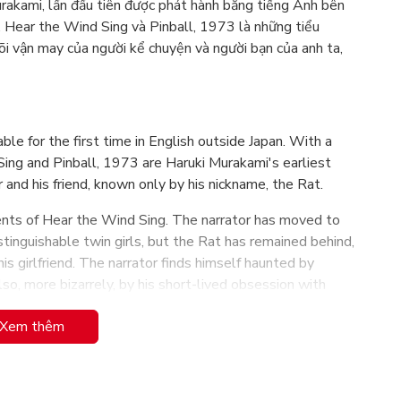
urakami, lần đầu tiên được phát hành bằng tiếng Anh bên
iả. Hear the Wind Sing và Pinball, 1973 là những tiểu
i vận may của người kể chuyện và người bạn của anh ta,
ble for the first time in English outside Japan. With a
Sing and Pinball, 1973 are Haruki Murakami's earliest
 and his friend, known only by his nickname, the Rat.
vents of Hear the Wind Sing. The narrator has moved to
stinguishable twin girls, but the Rat has remained behind,
is girlfriend. The narrator finds himself haunted by
o, more bizarrely, by his short-lived obsession with
quest to find the exact model of pinball machine he had
Xem thêm
Spaceship.