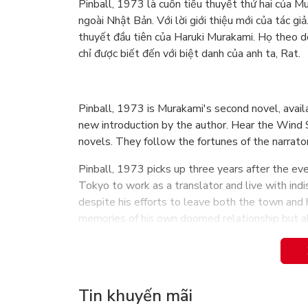
Pinball, 1973 là cuốn tiểu thuyết thứ hai của M
ngoài Nhật Bản. Với lời giới thiệu mới của tác g
thuyết đầu tiên của Haruki Murakami. Họ theo dõ
chỉ được biết đến với biệt danh của anh ta, Rat.
Pinball, 1973 is Murakami's second novel, availa
new introduction by the author. Hear the Wind 
novels. They follow the fortunes of the narrator
Pinball, 1973 picks up three years after the e
Tokyo to work as a translator and live with indi
despite his efforts to leave both the town and h
memories of his own doomed relationship but als
playing pinball in J's Bar. This sends him on a 
enjoyed playing years earlier: the three-flipper 
Tin khuyến mãi