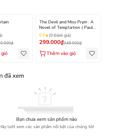
- 14%
- 14%
ntain
The Devil and Miss Prym : A
By the River P
Novel of Temptation ( Paulo
Down and We
Coelho )
0.0
0.0
á)
(0 Đánh giá)
(0 Đánh gi
299.000₫
299.000₫
0.000₫
349.000₫
3
 giỏ
Thêm vào giỏ
Thêm vào
n đã xem
Bạn chưa xem sản phẩm nào
Hãy lướt xem các sản phẩm nổi bật của chúng tôi!