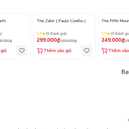
- 17%
- 14%
ath
The Zahir ( Paulo Coelho )
The Fifth Mou
0.0
0.0
á)
(0 Đánh giá)
(0 Đánh gi
299.000₫
249.000₫
9.000₫
349.000₫
29
giỏ
Thêm vào giỏ
Thêm vào
Bạ