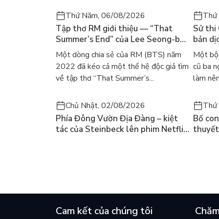
Thứ Năm, 06/08/2026
Thứ
Tập thơ RM giới thiệu — “That
Sử thi
Summer’s End” của Lee Seong-bok
bản dịc
ra mắt bản tiếng Anh sau 4 năm
học ki
Một dòng chia sẻ của RM (BTS) năm
Một bộ 
gây sốt
2022 đã kéo cả một thế hệ độc giả tìm
cũ ba n
về tập thơ “That Summer’s...
làm nên
Chủ Nhật, 02/08/2026
Thứ 
Phía Đông Vườn Địa Đàng – kiệt
Bố con 
tác của Steinbeck lên phim Netflix
thuyết
và câu hỏi “con người có quyền
lại kh
chọn điều thiện?”
mùa hè
Cam kết của chúng tôi
Chăm