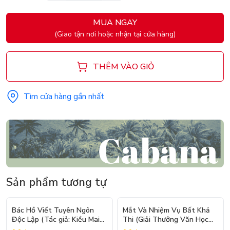
MUA NGAY
(Giao tận nơi hoặc nhận tại cửa hàng)
THÊM VÀO GIỎ
Tìm cửa hàng gần nhất
Sản phẩm tương tự
- 20%
- 6%
Bác Hồ Viết Tuyên Ngôn
Mắt Và Nhiệm Vụ Bất Khả
Độc Lập (Tác giả: Kiều Mai
Thi (Giải Thưởng Văn Học
Sơn)
Newbery Medal 2024)