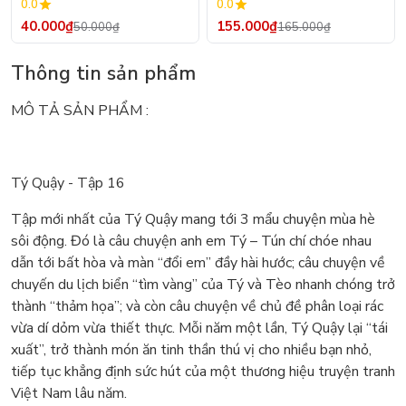
0.0
0.0
40.000₫
155.000₫
50.000₫
165.000₫
Thông tin sản phẩm
MÔ TẢ SẢN PHẨM :
Tý Quậy - Tập 16
Tập mới nhất của Tý Quậy mang tới 3 mẩu chuyện mùa hè
sôi động. Đó là câu chuyện anh em Tý – Tún chí chóe nhau
dẫn tới bất hòa và màn “đổi em” đầy hài hước; câu chuyện về
chuyến du lịch biển “tìm vàng” của Tý và Tèo nhanh chóng trở
thành “thảm họa”; và còn câu chuyện về chủ đề phân loại rác
vừa dí dỏm vừa thiết thực. Mỗi năm một lần, Tý Quậy lại “tái
xuất”, trở thành món ăn tinh thần thú vị cho nhiều bạn nhỏ,
tiếp tục khẳng định sức hút của một thương hiệu truyện tranh
Việt Nam lâu năm.