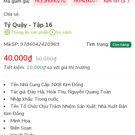
Mã giảm giá:
HCE1HUFKIZ7G
YKPN3XJAJ3TJ
Xem tất cả
77U0FSO8M
Chia sẻ:
Tý Quậy - Tập 16
Thông tin sản phẩm
So sánh
Mã SP:
9786042420969
Tình trạng:
Còn hàng
40.000₫
50.000₫
Tiết kiệm:
10.000₫
so với giá thị trường
Tên Nhà Cung Cấp: NXB Kim Đồng
Tác giả: Đào Hải, Hoài Thu, Nguyễn Quang Toàn
Nhập khẩu: Trong nước
Tên Tổ Chức Chịu Trách Nhiệm Sản Xuất: Nhà Xuất Bản
Kim Đồng
Minh Họa:
Biên Soạn: