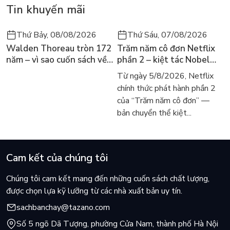
Những đùa vui học trò ai cũng đã từng kinh qua, những nghịch
Tin khuyến mãi
ngợm nho nhỏ trên đường trưởng thành... bạn đọc nhí sẽ cười
nghiêng ngả, cha mẹ cũng bật cười: "Sao Tý và Tèo giống
Thứ Bảy, 08/08/2026
Thứ Sáu, 07/08/2026
mình hồi xưa quá vậy!". Sau những trận cười ấy, hẳn bạn đã
Walden Thoreau tròn 172
Trăm năm cô đơn Netflix
nhận ra điều nhắn nhủ giản đơn mà sâu sắc của tác giả, giúp
năm – vì sao cuốn sách về
phần 2 – kiệt tác Nobel
chúng ta học hỏi và tiến bộ hơn.
hai năm sống trong rừng
trở lại màn ảnh, dòng
Từ ngày 5/8/2026, Netflix
vẫn chữa lành người đọc
người tìm đọc lại García
chính thức phát hành phần 2
hôm nay
Márquez
của “Trăm năm cô đơn” —
bản chuyển thể kiệt...
Cam kết của chúng tôi
Chúng tôi cam kết mang đến những cuốn sách chất lượng,
được chọn lựa kỹ lưỡng từ các nhà xuất bản uy tín.
sachbanchay@tazano.com
Số 5 ngõ Dã Tượng, phường Cửa Nam, thành phố Hà Nội