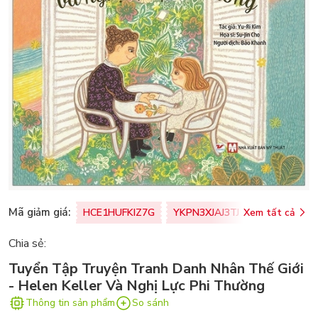
Mã giảm giá:
HCE1HUFKIZ7G
YKPN3XJAJ3TJ
Xem tất cả
77U0FSO8M
Chia sẻ:
Tuyển Tập Truyện Tranh Danh Nhân Thế Giới
- Helen Keller Và Nghị Lực Phi Thường
Thông tin sản phẩm
So sánh