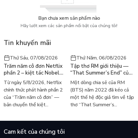
góp phần làm thay đổi thế giới. Chắc chắn các bạn sẽ rất thán
phục bởi không phải ngay từ khi sinh ra, tất cả các vị danh
nhân đã có những điều kiện về vật chất và tinh thần để dễ
Bạn chưa xem sản phẩm nào
dàng đạt được thành tựu đáng tự hào mà cho đến nay thế
Hãy lướt xem các sản phẩm nổi bật của chúng tôi!
giới vẫn ngợi ca: Stephen Hawking - người giải mã những bí ẩn
về vũ trụ.
Tin khuyến mãi
Thứ Sáu, 07/08/2026
Thứ Năm, 06/08/2026
Trăm năm cô đơn Netflix
Tập thơ RM giới thiệu —
phần 2 – kiệt tác Nobel
“That Summer’s End” của
trở lại màn ảnh, dòng
Lee Seong-bok ra mắt bản
Từ ngày 5/8/2026, Netflix
Một dòng chia sẻ của RM
người tìm đọc lại García
tiếng Anh sau 4 năm gây
chính thức phát hành phần 2
(BTS) năm 2022 đã kéo cả
Márquez
sốt
của “Trăm năm cô đơn” —
một thế hệ độc giả tìm về tập
bản chuyển thể kiệt...
thơ “That Summer’s...
Cam kết của chúng tôi