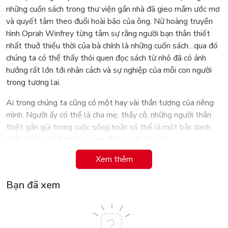
những cuốn sách trong thư viện gần nhà đã gieo mầm ước mơ
và quyết tâm theo đuổi hoài bão của ông. Nữ hoàng truyền
hình Oprah Winfrey từng tâm sự rằng người bạn thân thiết
nhất thuở thiếu thời của bà chính là những cuốn sách…qua đó
chúng ta có thể thấy thói quen đọc sách từ nhỏ đã có ảnh
hưởng rất lớn tới nhân cách và sự nghiệp của mỗi con người
trong tương lai.
Ai trong chúng ta cũng có một hay vài thần tượng của riêng
mình. Người ấy có thể là cha mẹ, thầy cô, những người thân
thiết gần gũi trong cuộc sống hoặc có thể là một bậc danh
nhân kiệt xuất ở những vùng đất xa xôi nào đó.
Xem thêm
Bộ TUYỂN TẬP TRUYỆN TRANH DANH NHÂN THẾ
GIỚI bao gồm các nhà khoa học, vận động viên, họa sỹ, nghệ
Bạn đã xem
sỹ…sẽ giúp các bạn khám phá thêm những gương mặt rất
đáng ngưỡng mộ. Đây là bộ truyện diễn tả rất chân thực và
sinh động về cuộc đời của các danh nhân từ thời niên thiếu cho
tới khi họ đạt được những thành công rực rỡ trong sự nghiệp,