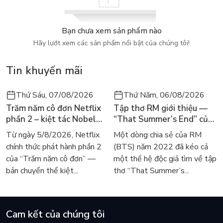
Bạn chưa xem sản phẩm nào
Hãy lướt xem các sản phẩm nổi bật của chúng tôi!
Tin khuyến mãi
Thứ Sáu, 07/08/2026
Thứ Năm, 06/08/2026
Trăm năm cô đơn Netflix
Tập thơ RM giới thiệu —
phần 2 – kiệt tác Nobel
“That Summer’s End” của
trở lại màn ảnh, dòng
Lee Seong-bok ra mắt bản
Từ ngày 5/8/2026, Netflix
Một dòng chia sẻ của RM
người tìm đọc lại García
tiếng Anh sau 4 năm gây
chính thức phát hành phần 2
(BTS) năm 2022 đã kéo cả
Márquez
sốt
của “Trăm năm cô đơn” —
một thế hệ độc giả tìm về tập
bản chuyển thể kiệt...
thơ “That Summer’s...
Cam kết của chúng tôi