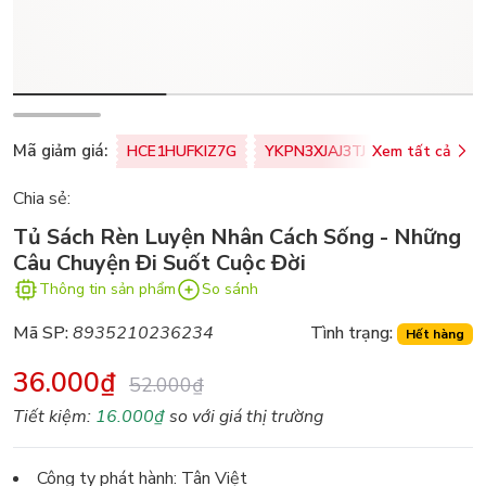
Mã giảm giá:
HCE1HUFKIZ7G
YKPN3XJAJ3TJ
Xem tất cả
77U0FSO8M
Chia sẻ:
Tủ Sách Rèn Luyện Nhân Cách Sống - Những
Câu Chuyện Đi Suốt Cuộc Đời
Thông tin sản phẩm
So sánh
Mã SP:
8935210236234
Tình trạng:
Hết hàng
36.000₫
52.000₫
Tiết kiệm:
16.000₫
so với giá thị trường
Công ty phát hành: Tân Việt