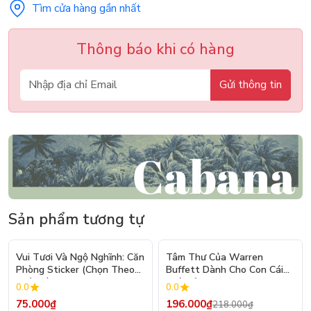
Tìm cửa hàng gần nhất
Thông báo khi có hàng
Gửi thông tin
Sản phẩm tương tự
- 10%
Vui Tươi Và Ngộ Nghĩnh: Căn
Tâm Thư Của Warren
Phòng Sticker (Chọn Theo
Buffett Dành Cho Con Cái
Chủ Đề) - Hơn 250 Sticker
(Tái Bản 2026)
0.0
0.0
75.000₫
196.000₫
218.000₫