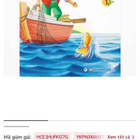
Mã giảm giá:
HCE1HUFKIZ7G
YKPN3XJAJ3TJ
Xem tất cả
77U0FSO8M