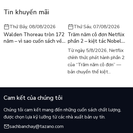
Tin khuyến mãi
Thứ Bảy, 08/08/2026
Thứ Sáu, 07/08/2026
Walden Thoreau tròn 172
Trăm năm cô đơn Netflix
năm – vì sao cuốn sách về
phần 2 – kiệt tác Nobel
hai năm sống trong rừng
trở lại màn ảnh, dòng
Từ ngày 5/8/2026, Netflix
vẫn chữa lành người đọc
người tìm đọc lại García
chính thức phát hành phần 2
hôm nay
Márquez
của “Trăm năm cô đơn” —
bản chuyển thể kiệt...
Cam kết của chúng tôi
Chúng tôi cam kết mang đến những cuốn sách chất lượng,
được chọn lựa kỹ lưỡng từ các nhà xuất bản uy tín.
sachbanchay@tazano.com