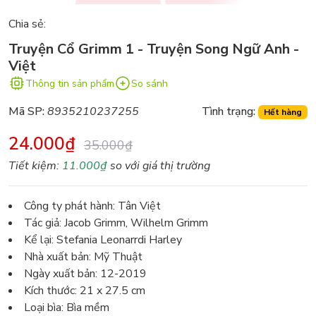
Chia sẻ:
Truyện Cổ Grimm 1 - Truyện Song Ngữ Anh -
Việt
Thông tin sản phẩm
So sánh
Mã SP:
8935210237255
Tình trạng:
Hết hàng
24.000₫
35.000₫
Tiết kiệm:
11.000₫
so với giá thị trường
Công ty phát hành: Tân Việt
Tác giả: Jacob Grimm, Wilhelm Grimm
Kể lại: Stefania Leonarrdi Harley
Nhà xuất bản: Mỹ Thuật
Ngày xuất bản: 12-2019
Kích thước: 21 x 27.5 cm
Loại bìa: Bìa mềm