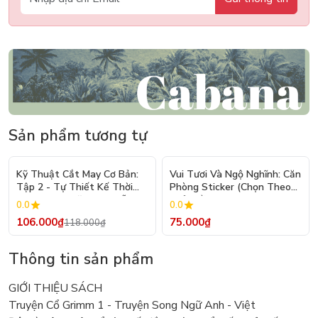
Sản phẩm tương tự
- 10%
Kỹ Thuật Cắt May Cơ Bản:
Vui Tươi Và Ngộ Nghĩnh: Căn
Tập 2 - Tự Thiết Kế Thời
Phòng Sticker (Chọn Theo
Trang Nam Nữ - Tạo Mẫu
Chủ Đề) - Hơn 250 Sticker
0.0
0.0
Rập - Kỹ Thuật Nhảy Size
106.000₫
75.000₫
118.000₫
Thông tin sản phẩm
GIỚI THIỆU SÁCH
Truyện Cổ Grimm 1 - Truyện Song Ngữ Anh - Việt