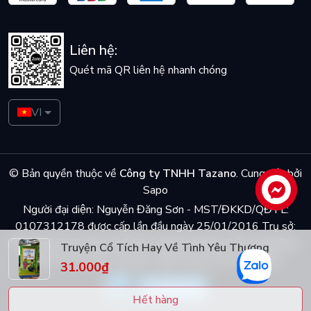
Liên hệ:
Quét mã QR liên hệ nhanh chóng
VI
© Bản quyền thuộc về
Công ty TNHH Tazano
.
Cung cấp bởi
Sapo
Liên hệ
Người đại diện: Nguyễn Đăng Sơn - MST/ĐKKD/QĐTL:
0107312178 được cấp lần đầu ngày 25/01/2016 Trụ sở:
Số 5 ngõ Dã Tương, phố Dã Tượng, phường Trần Hưng Đạo,
Truyện Cổ Tích Hay Về Tình Yêu Thương
quận Hoàn Kiếm, Hà Nội - Điện thoại: 0944048868
31.000₫
Hết hàng