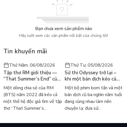
Bạn chưa xem sản phẩm nào
Hãy lướt xem các sản phẩm nổi bật của chúng tôi!
Tin khuyến mãi
Thứ Năm, 06/08/2026
Thứ Tư, 05/08/2026
Tập thơ RM giới thiệu —
Sử thi Odyssey trở lại –
“That Summer’s End” của
khi một bản dịch kéo cả
Lee Seong-bok ra mắt bản
thế giới về với văn học
Một dòng chia sẻ của RM
Một bộ phim bom tấn và một
tiếng Anh sau 4 năm gây
kinh điển
(BTS) năm 2022 đã kéo cả
bản dịch cũ ba nghìn năm tuổi
sốt
một thế hệ độc giả tìm về tập
đang cùng nhau làm nên
thơ “That Summer’s...
chuyện lạ: đưa sử...