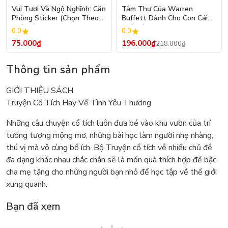
- 10%
Vui Tươi Và Ngộ Nghĩnh: Căn
Tâm Thư Của Warren
Phòng Sticker (Chọn Theo
Buffett Dành Cho Con Cái
Chủ Đề) - Hơn 250 Sticker
(Tái Bản 2026)
0.0
0.0
75.000₫
196.000₫
218.000₫
Thông tin sản phẩm
GIỚI THIỆU SÁCH
Truyện Cổ Tích Hay Về Tình Yêu Thương
Những câu chuyện cổ tích luôn đưa bé vào khu vườn của trí
tưởng tượng mộng mơ, những bài học làm người nhẹ nhàng,
thú vị mà vô cùng bổ ích. Bộ Truyện cổ tích về nhiều chủ đề
đa dạng khác nhau chắc chắn sẽ là món quà thích hợp để bậc
cha mẹ tặng cho những người bạn nhỏ để học tập về thế giới
xung quanh.
Bạn đã xem