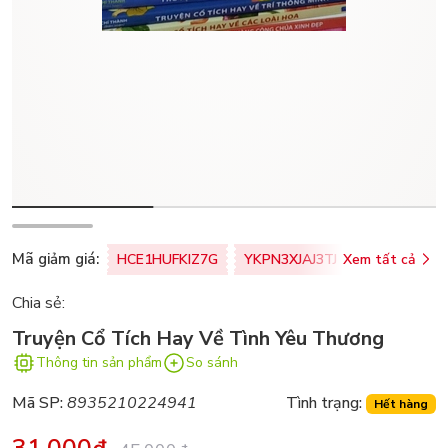
Mã giảm giá:
HCE1HUFKIZ7G
YKPN3XJAJ3TJ
Xem tất cả
77U0FSO8M
Chia sẻ:
Truyện Cổ Tích Hay Về Tình Yêu Thương
Thông tin sản phẩm
So sánh
Mã SP:
8935210224941
Tình trạng:
Hết hàng