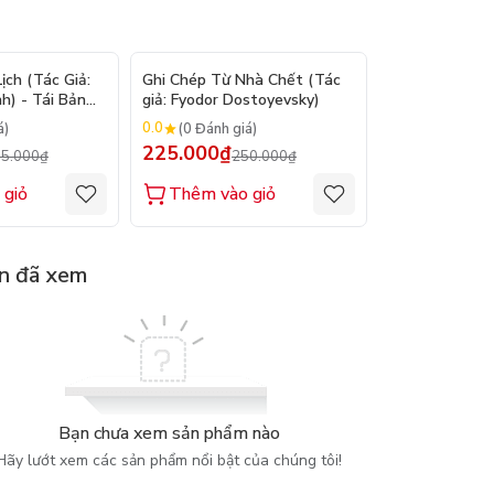
- 9%
- 10%
ch (Tác Giả:
Ghi Chép Từ Nhà Chết (Tác
Suy Tưởng - M
h) - Tái Bản
giả: Fyodor Dostoyevsky)
(Tác giả: Marc
0.0
0.0
á)
(0 Đánh giá)
(0 Đánh gi
225.000₫
200.000₫
5.000₫
250.000₫
2
 giỏ
Thêm vào giỏ
Thêm vào
n đã xem
Bạn chưa xem sản phẩm nào
Hãy lướt xem các sản phẩm nổi bật của chúng tôi!