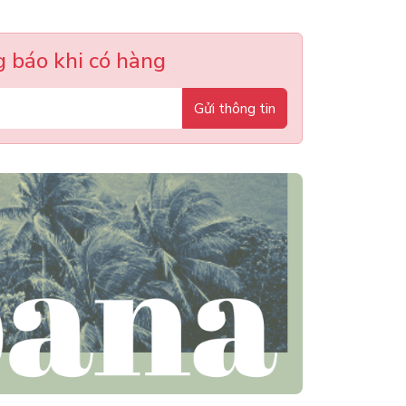
 báo khi có hàng
Gửi thông tin