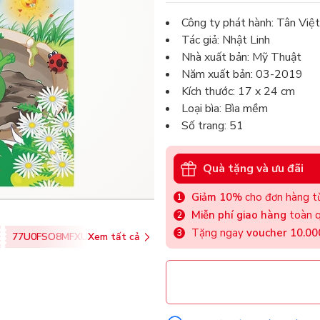
Công ty phát hành: Tân Việt
Tác giả: Nhật Linh
Nhà xuất bản: Mỹ Thuật
Năm xuất bản: 03-2019
Kích thước: 17 x 24 cm
Loại bìa: Bìa mềm
Số trang: 51
Quà tặng và ưu đãi
Giảm 10%
cho đơn hàng từ
Miễn phí giao hàng
toàn q
Tặng ngay
voucher 10.0
77U0FSO8MFXU
Xem tất cả