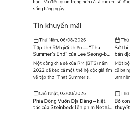
học... Và điều quan trọng hơn cả là các em sẽ đư
sống hàng ngày.
Tin khuyến mãi
Thứ Năm, 06/08/2026
Thứ
Tập thơ RM giới thiệu — “That
Sử thi
Summer’s End” của Lee Seong-bok
bản dịc
ra mắt bản tiếng Anh sau 4 năm
học ki
Một dòng chia sẻ của RM (BTS) năm
Một bộ 
gây sốt
2022 đã kéo cả một thế hệ độc giả tìm
cũ ba n
về tập thơ “That Summer’s...
làm nên
Chủ Nhật, 02/08/2026
Thứ 
Phía Đông Vườn Địa Đàng – kiệt
Bố con 
tác của Steinbeck lên phim Netflix
thuyết
và câu hỏi “con người có quyền
lại kh
chọn điều thiện?”
mùa hè