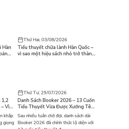
Thứ Hai, 03/08/2026
i Hàn
Tiểu thuyết chữa lành Hàn Quốc –
 bản
vì sao một hiệu sách nhỏ trở thành
cuốn bán chạy nhất thế giới?
Thứ Tư, 29/07/2026
 1,2
Danh Sách Booker 2026 – 13 Cuốn
 – Vì
Tiểu Thuyết Vừa Được Xướng Tên
ch Hàn?
Và Gợi Ý Đọc Cho Người Việt
an khắp
Sau nhiều tuần chờ đợi, danh sách dài
g giọng
Booker 2026 đã chính thức lộ diện với