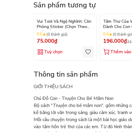
Sản phẩm tương tự
Vui Tươi Và Ngộ Nghĩnh: Căn
Tâm Thư Của W
Phòng Sticker (Chọn Theo
Dành Cho Con C
Chủ Đề) - Hơn 250 Sticker
2026)
0.0
0.0
(0 Đánh giá)
(0 Đánh gi
75.000₫
196.000₫
21
Tuỳ chọn
Thêm vào 
Thông tin sản phẩm
GIỚI THIỆU SÁCH
Chú Đỗ Con - Truyện Cho Bé Mầm Non
Bộ sách "Truyện cho bé mầm non", gồm những câ
kể bằng lời văn trong sáng, giàu cảm xúc, tranh 
Mỗi câu chuyện trong sách là một bài học giáo d
vào tâm hồn trẻ thơ của các em. Từ đó hình thàn