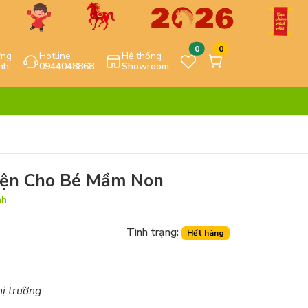
0
0
ựng
Hotline
Hệ thống
nh
0944048868
Showroom
yện Cho Bé Mầm Non
nh
Tình trạng:
Hết hàng
hị trường