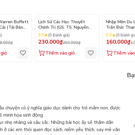
- 10%
- 8%
arren Buffett
Lịch Sử Các Học Thuyết
Nhập Môn Du Lị
ái (Tái Bản
Chính Trị (GS. TS. Nguyễn
Trần Đức Than
Đăng Dung)
2026
0.0
0.0
á)
(0 Đánh giá)
(0 Đánh gi
230.000₫
160.000₫
8.000₫
250.000₫
17
giỏ
Thêm vào giỏ
Thêm vào
Bạ
u chuyện có ý nghĩa giáo dục dành cho trẻ mầm non, được
vẽ minh họa sinh động.
ục nhẹ nhàng và sâu sắc. Những bài học ấy sẽ thấm dần
h ở các em thói quen đọc sách, niềm yêu thích, say mê văn