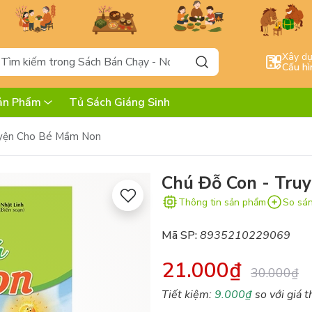
Xây d
Cấu hì
ản Phẩm
Tủ Sách Giáng Sinh
uyện Cho Bé Mầm Non
Chú Đỗ Con - Tru
Thông tin sản phẩm
So sá
Mã SP:
8935210229069
21.000₫
30.000₫
Tiết kiệm:
9.000₫
so với giá t