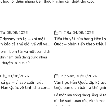
ợc học hỏi thêm những kiến thức, kĩ năng cần thiết cho cuộc
 Tư, 05/08/2026
Thứ Ba, 04/08/2026
 Odyssey trở lại – khi một
Tiểu thuyết cửa hàng tiện lợ
h kéo cả thế giới về với văn
Quốc – phần tiếp theo triệu
nh điển
của Kim Ho-yeon ra thế giới
phim bom tấn và một bản dịch
ghìn năm tuổi đang cùng nhau
 chuyện lạ: đưa sử...
Bảy, 01/08/2026
Thứ Năm, 30/07/2026
cá gai – vì sao cuốn tiểu
Văn học Hàn Quốc lập kỷ lục
 Hàn Quốc về tình cha con
triệu bản dịch bán ra thế giới
iến cả mạng xã hội bật khóc
sao cả thế giới đang đọc sá
Có một làn sóng đang lặng lẽ l
 này
các kệ sách toàn cầu, và nó man