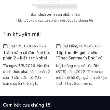
Bạn chưa xem sản phẩm nào
Hãy lướt xem các sản phẩm nổi bật của chúng tôi!
Tin khuyến mãi
Thứ Sáu, 07/08/2026
Thứ Năm, 06/08/2026
Trăm năm cô đơn Netflix
Tập thơ RM giới thiệu —
phần 2 – kiệt tác Nobel
“That Summer’s End” của
trở lại màn ảnh, dòng
Lee Seong-bok ra mắt bản
Từ ngày 5/8/2026, Netflix
Một dòng chia sẻ của RM
người tìm đọc lại García
tiếng Anh sau 4 năm gây
chính thức phát hành phần 2
(BTS) năm 2022 đã kéo cả
Márquez
sốt
của “Trăm năm cô đơn” —
một thế hệ độc giả tìm về tập
bản chuyển thể kiệt...
thơ “That Summer’s...
Cam kết của chúng tôi