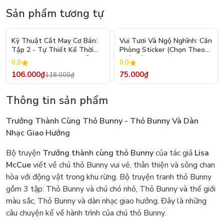
Sản phẩm tương tự
- 10%
Kỹ Thuật Cắt May Cơ Bản:
Vui Tươi Và Ngộ Nghĩnh: Căn
Tập 2 - Tự Thiết Kế Thời
Phòng Sticker (Chọn Theo
Trang Nam Nữ - Tạo Mẫu
Chủ Đề) - Hơn 250 Sticker
0.0
0.0
Rập - Kỹ Thuật Nhảy Size
106.000₫
75.000₫
118.000₫
Thông tin sản phẩm
Trưởng Thành Cùng Thỏ Bunny - Thỏ Bunny Và Dàn
Nhạc Giao Hưởng
Bộ truyện
Trưởng thành cùng thỏ Bunny
của tác giả
Lisa
McCue
viết về chú thỏ Bunny vui vẻ, thân thiện và sông chan
hòa với động vật trong khu rừng. Bộ truyện tranh thỏ Bunny
gồm 3 tập: Thỏ Bunny và chú chó nhỏ, Thỏ Bunny và thế giới
màu sắc, Thỏ Bunny và dàn nhạc giao hưởng. Đây là những
câu chuyện kể về hành trình của chú thỏ Bunny.