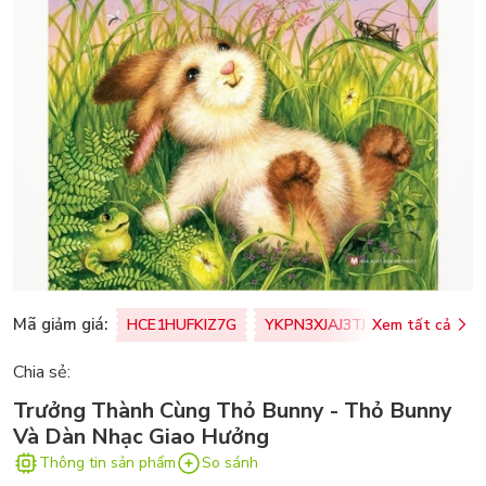
Mã giảm giá:
HCE1HUFKIZ7G
YKPN3XJAJ3TJ
Xem tất cả
77U0FSO8M
Chia sẻ:
Trưởng Thành Cùng Thỏ Bunny - Thỏ Bunny
Và Dàn Nhạc Giao Hưởng
Thông tin sản phẩm
So sánh