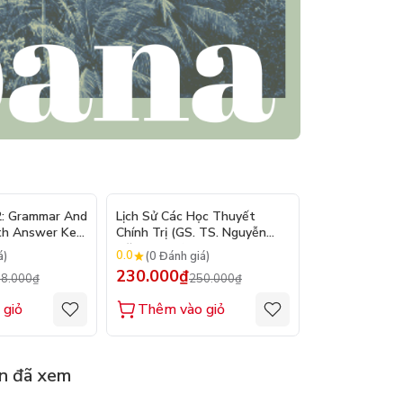
- 10%
- 8%
2: Grammar And
Lịch Sử Các Học Thuyết
Nhập Môn Du L
th Answer Key
Chính Trị (GS. TS. Nguyễn
Trần Đức Than
Đăng Dung)
2026
0.0
0.0
á)
(0 Đánh giá)
(0 Đánh gi
230.000₫
160.000₫
8.000₫
250.000₫
1
 giỏ
Thêm vào giỏ
Thêm vào
n đã xem