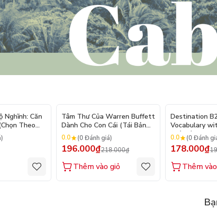
- 10%
ộ Nghĩnh: Căn
Tâm Thư Của Warren Buffett
Destination B
 (Chọn Theo
Dành Cho Con Cái (Tái Bản
Vocabulary wi
250 Sticker
2026)
(Tái Bản 2025)
0.0
0.0
á)
(0 Đánh giá)
(0 Đánh gi
196.000₫
178.000₫
218.000₫
19
Thêm vào giỏ
Thêm vào
Bạ