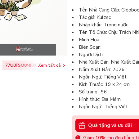
Tên Nhà Cung Cấp: Gieobo
Tác giả: Kulzsc
Nhập khẩu: Trong nước
Tên Tổ Chức Chịu Trách Nh
Minh Họa:
Biên Soạn:
Người Dịch:
Nhà Xuất Bản: Nhà Xuất B
77U0FSO8MFXU
Xem tất cả
Năm Xuất Bản: 2026
Ngôn Ngữ: Tiếng Việt
Kích Thước: 19 x 24 cm
Số trang : 96
Hình thức: Bìa Mềm
Ngôn Ngữ : Tiếng Việt
Quà tặng và ưu đãi
Giảm 10%
cho đơn hàng từ