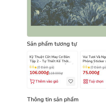
Sản phẩm tương tự
- 10%
Kỹ Thuật Cắt May Cơ Bản:
Vui Tươi Và Ng
Tập 2 - Tự Thiết Kế Thời
Phòng Sticker
Trang Nam Nữ - Tạo Mẫu Rập
Chủ Đề) - Hơn 
0.0
0.0
(0 Đánh giá)
(0 Đánh gi
- Kỹ Thuật Nhảy Size
106.000₫
75.000₫
118.000₫
Thêm vào giỏ
Tuỳ chọn
Thông tin sản phẩm