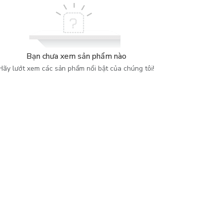
Bạn chưa xem sản phẩm nào
Hãy lướt xem các sản phẩm nổi bật của chúng tôi!
với một cuốn sách vô cùng đặc biệt mang tên: "Tô bình yên - vẽ hạ
ành ngay lập tức. Một sự kết hợp mới lạ đầy thú vị giữa thể loại
ẹ nấu, nghe một bản nhạc hay, và nghĩ về nụ cười của một ai đó…
ng xao động: