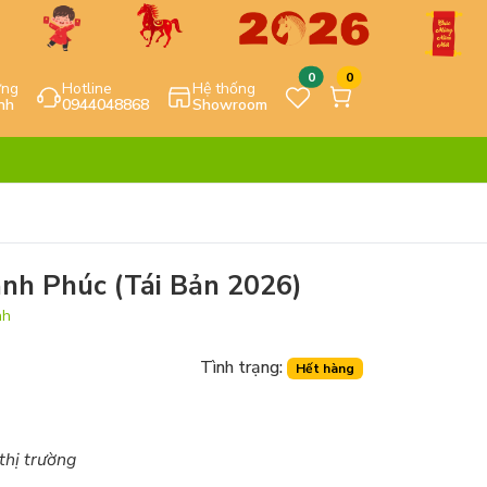
0
0
ựng
Hotline
Hệ thống
nh
0944048868
Showroom
nh Phúc (Tái Bản 2026)
nh
Tình trạng:
Hết hàng
 thị trường