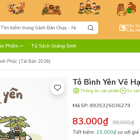
Xây d
Cấu hì
ản Phẩm
Tủ Sách Giáng Sinh
nh Phúc (Tái Bản 2026)
Tô Bình Yên Vẽ Hạ
Thông tin sản phẩm
So sá
Mã SP:
8935325036279
83.000₫
98.000₫
Tiết kiệm:
15.000₫
so với giá