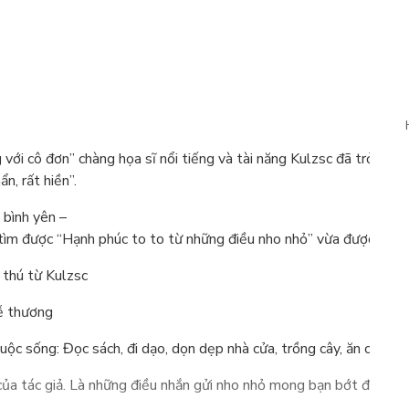
với cô đơn” chàng họa sĩ nổi tiếng và tài năng Kulzsc đã trở lại 
n, rất hiền”.
 bình yên –
ìm được “Hạnh phúc to to từ những điều nho nhỏ” vừa được thực h
 thú từ Kulzsc
dễ thương
uộc sống: Đọc sách, đi dạo, dọn dẹp nhà cửa, trồng cây, ăn cơm m
nh của tác giả. Là những điều nhắn gửi nho nhỏ mong bạn bớt đi nhữ