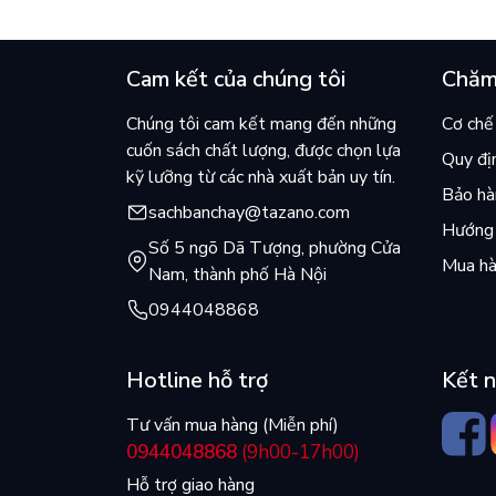
của Kim Ho-yeon ra thế giới
cuốn b
Cam kết của chúng tôi
Chăm
Chúng tôi cam kết mang đến những
Cơ chế 
cuốn sách chất lượng, được chọn lựa
Quy đị
kỹ lưỡng từ các nhà xuất bản uy tín.
Bảo hàn
sachbanchay@tazano.com
Hướng 
Số 5 ngõ Dã Tượng, phường Cửa
Mua hà
Nam, thành phố Hà Nội
0944048868
Hotline hỗ trợ
Kết n
Tư vấn mua hàng (Miễn phí)
0944048868
(9h00-17h00)
Hỗ trợ giao hàng