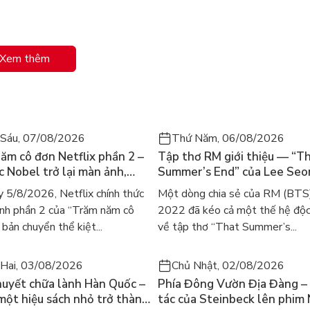
Xem thêm
i lòng của một ai đó: "Tớ biết cậu một mình vẫn ổn, nhưng có nhữn
Sáu, 07/08/2026
Thứ Năm, 06/08/2026
ằng muôn vàn sắc màu ấy, Kulzsc sẽ giúp bạn - những người lớn cô
ăm cô đơn Netflix phần 2 –
Tập thơ RM giới thiệu — “T
ác Nobel trở lại màn ảnh,
Summer’s End” của Lee Se
mà hiệu quả, nên mỗi khi thấy bực dọc, chán nản, hay khiến mình 
gười tìm đọc lại García
ra mắt bản tiếng Anh sau 4
 5/8/2026, Netflix chính thức
Một dòng chia sẻ của RM (BTS
ez
gây sốt
nh phần 2 của “Trăm năm cô
2022 đã kéo cả một thế hệ độc
bản chuyển thể kiệt...
về tập thơ “That Summer’s...
Hai, 03/08/2026
Chủ Nhật, 02/08/2026
huyết chữa lành Hàn Quốc –
Phía Đông Vườn Địa Đàng – 
 một hiệu sách nhỏ trở thành
tác của Steinbeck lên phim 