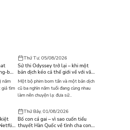
g chuyện, có ai đó cùng làm, vẫn hơn."
Thứ Tư, 05/08/2026
 đơn, những ai đang cần bổ sung vitamin hạnh phúc “truy tìm” nhữ
hat
Sử thi Odyssey trở lại – khi một
ong-bok
bản dịch kéo cả thế giới về với văn
bận rộn hơn hãy thử tìm tới “Tô bình yên - vẽ hạnh phúc” cùng hộ
 năm
học kinh điển
) năm
Một bộ phim bom tấn và một bản dịch
 giả tìm
cũ ba nghìn năm tuổi đang cùng nhau
làm nên chuyện lạ: đưa sử...
Thứ Bảy, 01/08/2026
kiệt
Bố con cá gai – vì sao cuốn tiểu
Netflix
thuyết Hàn Quốc về tình cha con