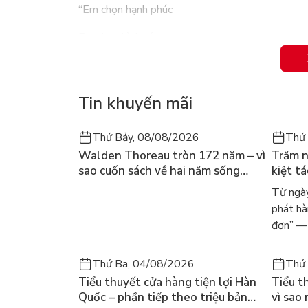
“Em chọn hạnh phúc
Em chọn bình yên
Em chọn bên cạnh
Những điều an yên”
Tin khuyến mãi
Hay đơn giản là những giãi bày ngắn gọn, thay nỗ
Thứ Bảy, 08/08/2026
Thứ 
Thông qua những hình vẽ đang đợi được lấp đầy b
Walden Thoreau tròn 172 năm – vì
Trăm n
sao cuốn sách về hai năm sống
kiệt t
Bởi tô màu là một hình thức chữa lành đơn giản 
trong rừng vẫn chữa lành người
dòng n
Từ ngày
đọc hôm nay
Márqu
phát hà
đơn” — 
Thứ Ba, 04/08/2026
Thứ 
Tiểu thuyết cửa hàng tiện lợi Hàn
Tiểu t
Quốc – phần tiếp theo triệu bản
vì sao