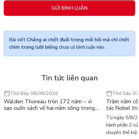
GỬI BÌNH LUẬN
Bài viết
Chẳng ai chết đuối trong mồi hôi mà chỉ chết
chìm trong lười biếng
chưa có bình luận nào.
Tin tức liên quan
Thứ Bảy, 08/08/2026
Thứ Sáu, 0
Walden Thoreau tròn 172 năm – vì
Trăm năm cô 
sao cuốn sách về hai năm sống trong
tác Nobel tr
rừng vẫn chữa lành người đọc hôm nay
tìm đọc lại G
Từ ngày 5/8/20
hành phần 2 c
chuyển thể kiệt.