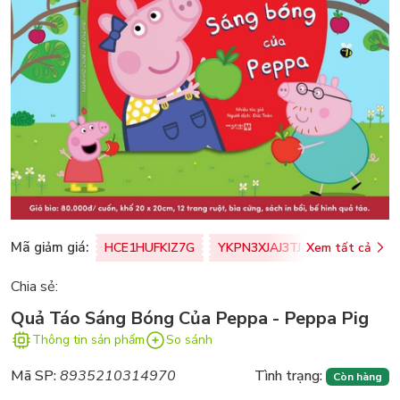
Mã giảm giá:
HCE1HUFKIZ7G
YKPN3XJAJ3TJ
Xem tất cả
77U0FSO8M
Chia sẻ:
Quả Táo Sáng Bóng Của Peppa - Peppa Pig
Thông tin sản phẩm
So sánh
Mã SP:
8935210314970
Tình trạng:
Còn hàng