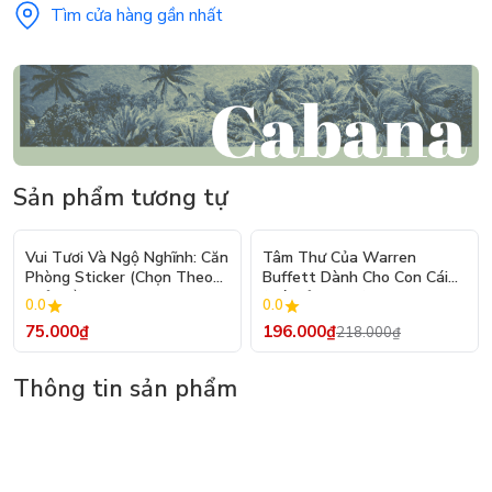
Tìm cửa hàng gần nhất
Sản phẩm tương tự
- 10%
Vui Tươi Và Ngộ Nghĩnh: Căn
Tâm Thư Của Warren
Phòng Sticker (Chọn Theo
Buffett Dành Cho Con Cái
Chủ Đề) - Hơn 250 Sticker
(Tái Bản 2026)
0.0
0.0
75.000₫
196.000₫
218.000₫
Thông tin sản phẩm