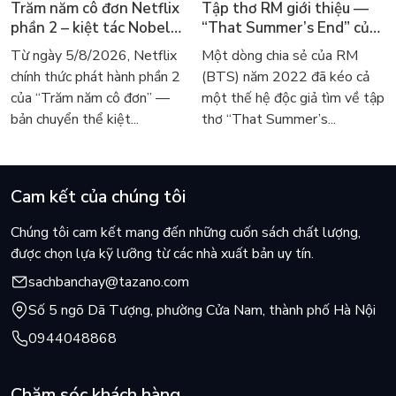
Trăm năm cô đơn Netflix
Tập thơ RM giới thiệu —
phần 2 – kiệt tác Nobel
“That Summer’s End” của
trở lại màn ảnh, dòng
Lee Seong-bok ra mắt bản
Từ ngày 5/8/2026, Netflix
Một dòng chia sẻ của RM
người tìm đọc lại García
tiếng Anh sau 4 năm gây
chính thức phát hành phần 2
(BTS) năm 2022 đã kéo cả
Márquez
sốt
của “Trăm năm cô đơn” —
một thế hệ độc giả tìm về tập
bản chuyển thể kiệt...
thơ “That Summer’s...
Cam kết của chúng tôi
Chúng tôi cam kết mang đến những cuốn sách chất lượng,
được chọn lựa kỹ lưỡng từ các nhà xuất bản uy tín.
sachbanchay@tazano.com
Số 5 ngõ Dã Tượng, phường Cửa Nam, thành phố Hà Nội
0944048868
Chăm sóc khách hàng