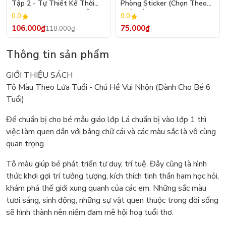
Tập 2 - Tự Thiết Kế Thời
Phòng Sticker (Chọn Theo
Trang Nam Nữ - Tạo Mẫu
Chủ Đề) - Hơn 250 Sticker
0.0
0.0
Rập - Kỹ Thuật Nhảy Size
106.000₫
75.000₫
118.000₫
Thông tin sản phẩm
GIỚI THIỆU SÁCH
Tô Màu Theo Lứa Tuổi - Chú Hề Vui Nhộn (Dành Cho Bé 6
Tuổi)
Để chuẩn bị cho bé mẫu giáo lớp Lá chuẩn bị vào lớp 1 thì
việc làm quen dần với bảng chữ cái và các màu sắc là vô cùng
quan trọng.
Tô màu giúp bé phát triển tư duy, trí tuệ. Đây cũng là hình
thức khơi gợi trí tưởng tượng, kích thích tinh thần ham học hỏi,
khám phá thế giới xung quanh của các em. Những sắc màu
tươi sáng, sinh động, những sự vật quen thuộc trong đời sống
sẽ hình thành nên niềm đam mê hội hoạ tuổi thơ.