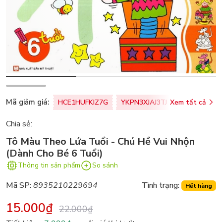
Mã giảm giá:
HCE1HUFKIZ7G
YKPN3XJAJ3TJ
Xem tất cả
77U0FSO8M
Chia sẻ:
Tô Màu Theo Lứa Tuổi - Chú Hề Vui Nhộn
(Dành Cho Bé 6 Tuổi)
Thông tin sản phẩm
So sánh
Mã SP:
8935210229694
Tình trạng:
Hết hàng
15.000₫
22.000₫