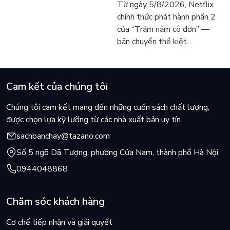
Từ ngày 5/8/2026, Netflix
vẫn chữa lành người đọc
người tìm đọc lại García
chính thức phát hành phần 2
hôm nay
Márquez
của “Trăm năm cô đơn” —
bản chuyển thể kiệt...
Cam kết của chúng tôi
Chúng tôi cam kết mang đến những cuốn sách chất lượng,
được chọn lựa kỹ lưỡng từ các nhà xuất bản uy tín.
sachbanchay@tazano.com
Số 5 ngõ Dã Tượng, phường Cửa Nam, thành phố Hà Nội
0944048868
Chăm sóc khách hàng
Cơ chế tiếp nhận và giải quyết