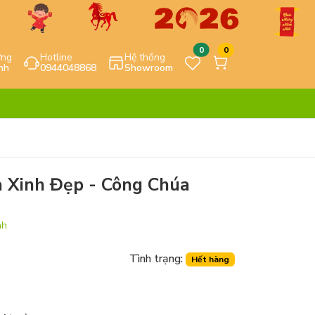
0
0
ựng
Hotline
Hệ thống
nh
0944048868
Showroom
 Xinh Đẹp - Công Chúa
nh
Tình trạng:
Hết hàng