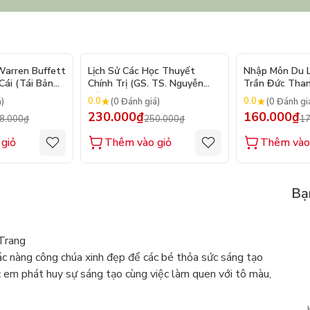
- 10%
- 8%
arren Buffett
Lịch Sử Các Học Thuyết
Nhập Môn Du Lị
ái (Tái Bản
Chính Trị (GS. TS. Nguyễn
Trần Đức Than
Đăng Dung)
2026
0.0
0.0
á)
(0 Đánh giá)
(0 Đánh gi
230.000₫
160.000₫
8.000₫
250.000₫
17
giỏ
Thêm vào giỏ
Thêm vào
Bạ
 Trang
ác nàng công chúa xinh đẹp để các bé thỏa sức sáng tạo
c em phát huy sự sáng tạo cùng việc làm quen với tô màu,