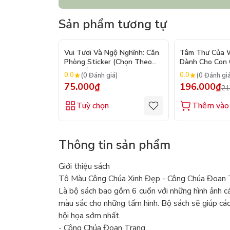
Sản phẩm tương tự
Vui Tươi Và Ngộ Nghĩnh: Căn
Tâm Thư Của W
Phòng Sticker (Chọn Theo
Dành Cho Con C
Chủ Đề) - Hơn 250 Sticker
2026)
0.0
0.0
(0 Đánh giá)
(0 Đánh gi
75.000₫
196.000₫
21
Tuỳ chọn
Thêm vào 
Thông tin sản phẩm
Giới thiệu sách
Tô Màu Công Chúa Xinh Đẹp - Công Chúa Đoan
Là bộ sách bao gồm 6 cuốn với những hình ảnh c
màu sắc cho những tấm hình. Bộ sách sẽ giúp cá
hội họa sớm nhất.
- Công Chúa Đoan Trang