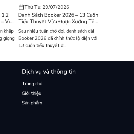
Thứ Tư, 29/07/2026
 1,2
Danh Sách Booker 2026 – 13 Cuốn
 – Vì
Tiểu Thuyết Vừa Được Xướng Tên
ch Hàn?
Và Gợi Ý Đọc Cho Người Việt
an khắp
Sau nhiều tuần chờ đợi, danh sách dài
g giọng
Booker 2026 đã chính thức lộ diện với
13 cuốn tiểu thuyết đ...
Dịch vụ và thông tin
Trang chủ
Giới thiệu
Sản phẩm