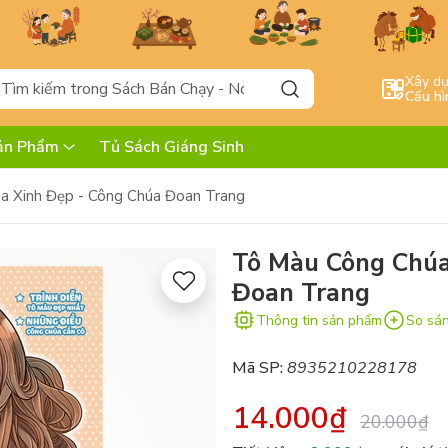
Xây d
Cấu hì
ản Phẩm
Tủ Sách Giáng Sinh
a Xinh Đẹp - Công Chúa Đoan Trang
Tô Màu Công Chúa
Đoan Trang
Thông tin sản phẩm
So sá
Mã SP:
8935210228178
14.000₫
20.000₫