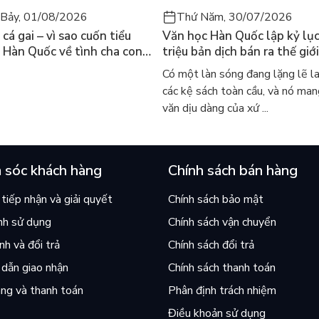
Bảy, 01/08/2026
Thứ Năm, 30/07/2026
cá gai – vì sao cuốn tiểu
Văn học Hàn Quốc lập kỷ lục
 Hàn Quốc về tình cha con
triệu bản dịch bán ra thế giới
iến cả mạng xã hội bật khóc
sao cả thế giới đang đọc sá
Có một làn sóng đang lặng lẽ l
 này
các kệ sách toàn cầu, và nó man
văn dịu dàng của xứ ...
 sóc khách hàng
Chính sách bán hàng
tiếp nhận và giải quyết
Chính sách bảo mật
nh sử dụng
Chính sách vận chuyển
h và đổi trả
Chính sách đổi trả
dẫn giao nhận
Chính sách thanh toán
ng và thanh toán
Phân định trách nhiệm
Điều khoản sử dụng