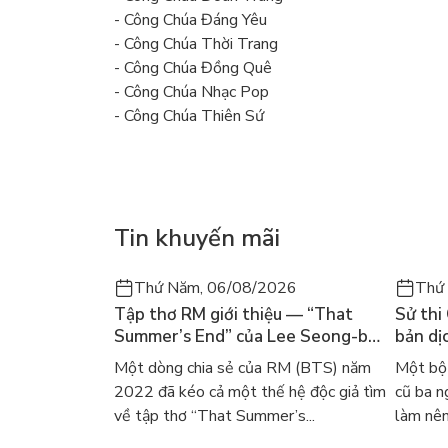
- Công Chúa Đáng Yêu
- Công Chúa Thời Trang
- Công Chúa Đồng Quê
- Công Chúa Nhạc Pop
- Công Chúa Thiên Sứ
Tin khuyến mãi
Thứ Năm, 06/08/2026
Thứ
Tập thơ RM giới thiệu — “That
Sử thi
Summer’s End” của Lee Seong-bok
bản dịc
ra mắt bản tiếng Anh sau 4 năm
học ki
Một dòng chia sẻ của RM (BTS) năm
Một bộ 
gây sốt
2022 đã kéo cả một thế hệ độc giả tìm
cũ ba n
về tập thơ “That Summer’s...
làm nên