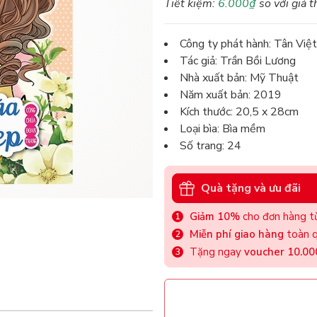
Tiết kiệm:
6.000₫
so với giá t
Công ty phát hành: Tân Việ
Tác giả: Trần Bồi Lương
Nhà xuất bản: Mỹ Thuật
Năm xuất bản: 2019
Kích thước: 20,5 x 28cm
Loại bìa: Bìa mềm
Số trang: 24
Quà tặng và ưu đãi
Giảm 10%
cho đơn hàng từ
Miễn phí giao hàng
toàn q
Tặng ngay
voucher 10.0