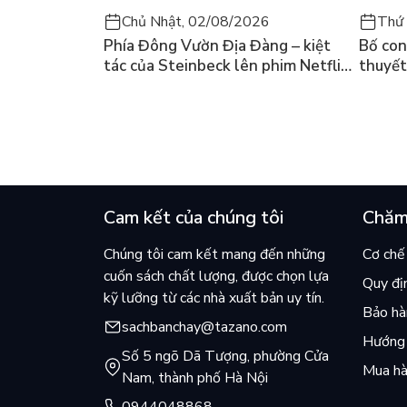
Chủ Nhật, 02/08/2026
Thứ 
Phía Đông Vườn Địa Đàng – kiệt
Bố con 
tác của Steinbeck lên phim Netflix
thuyết
và câu hỏi “con người có quyền
lại kh
chọn điều thiện?”
mùa hè
Cam kết của chúng tôi
Chăm
Chúng tôi cam kết mang đến những
Cơ chế 
cuốn sách chất lượng, được chọn lựa
Quy đị
kỹ lưỡng từ các nhà xuất bản uy tín.
Bảo hàn
sachbanchay@tazano.com
Hướng 
Số 5 ngõ Dã Tượng, phường Cửa
Mua hà
Nam, thành phố Hà Nội