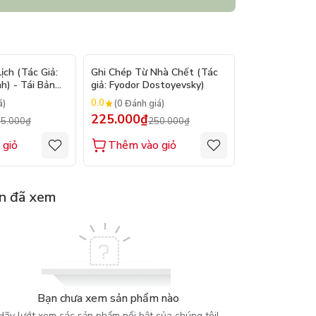
- 9%
- 10%
ch (Tác Giả:
Ghi Chép Từ Nhà Chết (Tác
Suy Tưởng - M
h) - Tái Bản
giả: Fyodor Dostoyevsky)
(Tác giả: Marc
0.0
0.0
á)
(0 Đánh giá)
(0 Đánh gi
225.000₫
200.000₫
5.000₫
250.000₫
2
 giỏ
Thêm vào giỏ
Thêm vào
n đã xem
Bạn chưa xem sản phẩm nào
Hãy lướt xem các sản phẩm nổi bật của chúng tôi!