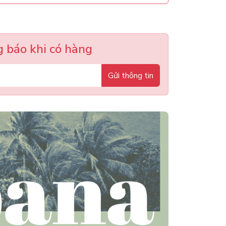
 báo khi có hàng
Gửi thông tin