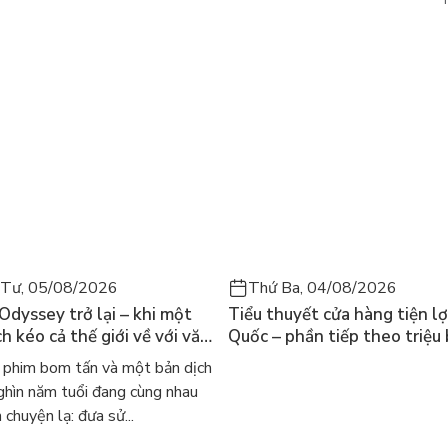
 Tư, 05/08/2026
Thứ Ba, 04/08/2026
 Odyssey trở lại – khi một
Tiểu thuyết cửa hàng tiện lợ
h kéo cả thế giới về với văn
Quốc – phần tiếp theo triệu
nh điển
của Kim Ho-yeon ra thế giới
phim bom tấn và một bản dịch
ghìn năm tuổi đang cùng nhau
 chuyện lạ: đưa sử...