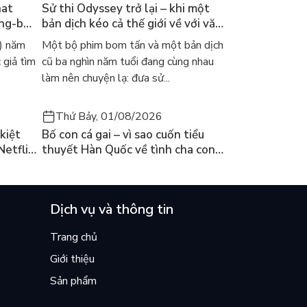
hat
Sử thi Odyssey trở lại – khi một
ong-bok
bản dịch kéo cả thế giới về với văn
 năm
học kinh điển
) năm
Một bộ phim bom tấn và một bản dịch
 giả tìm
cũ ba nghìn năm tuổi đang cùng nhau
làm nên chuyện lạ: đưa sử...
Thứ Bảy, 01/08/2026
kiệt
Bố con cá gai – vì sao cuốn tiểu
Netflix
thuyết Hàn Quốc về tình cha con
ền
lại khiến cả mạng xã hội bật khóc
mùa hè này
Dịch vụ và thông tin
Trang chủ
Giới thiệu
Sản phẩm