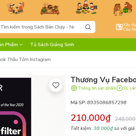
Xây d
Cấu hì
ản Phẩm
Tủ Sách Giáng Sinh
ook Thâu Tóm Instagram
Thương Vụ Faceb
Thông tin sản phẩm
So sá
Mã SP:
8935086857298
210.000₫
248.000
Tiết kiệm:
38.000₫
so với giá