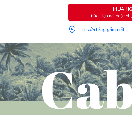
MUA NG
(Giao tận nơi hoặc nhậ
Tìm cửa hàng gần nhất