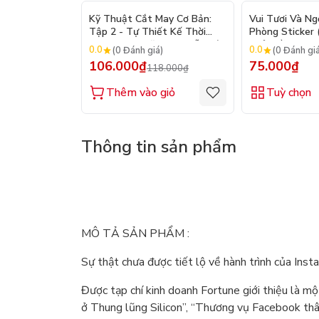
- 10%
Kỹ Thuật Cắt May Cơ Bản:
Vui Tươi Và Ng
Tập 2 - Tự Thiết Kế Thời
Phòng Sticker
Trang Nam Nữ - Tạo Mẫu Rập
Chủ Đề) - Hơn 
0.0
0.0
(0 Đánh giá)
(0 Đánh gi
- Kỹ Thuật Nhảy Size
106.000₫
75.000₫
118.000₫
Thêm vào giỏ
Tuỳ chọn
Thông tin sản phẩm
MÔ TẢ SẢN PHẨM :
Sự thật chưa được tiết lộ về hành trình của Ins
Được tạp chí kinh doanh Fortune giới thiệu là m
ở Thung lũng Silicon”, “Thương vụ Facebook thâu