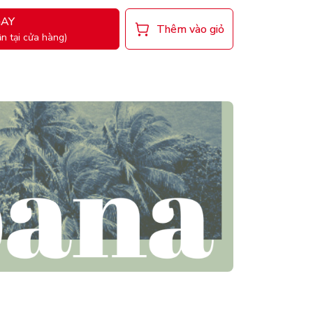
AY
Thêm vào giỏ
n tại cửa hàng)