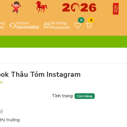
0
0
ựng
Hotline
Hệ thống
nh
0944048868
Showroom
ook Thâu Tóm Instagram
nh
Tình trạng:
Còn hàng
₫
 thị trường