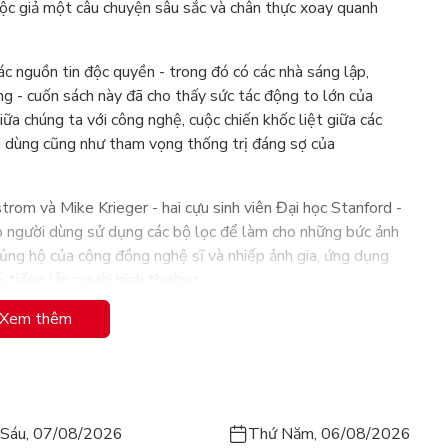
c giả một câu chuyện sâu sắc và chân thực xoay quanh
các nguồn tin độc quyền - trong đó có các nhà sáng lập,
ếng - cuốn sách này đã cho thấy sức tác động to lớn của
giữa chúng ta với công nghệ, cuộc chiến khốc liệt giữa các
ời dùng cũng như tham vọng thống trị đáng sợ của
om và Mike Krieger - hai cựu sinh viên Đại học Stanford -
p người dùng sử dụng các bộ lọc để làm cho những bức ảnh
ủng hộ của cộng đồng nghệ sĩ và nhiếp ảnh gia, ứng dụng
i tiếng lẫn người bình thường.
Xem thêm
mua lại với giá 1 tỷ đô-la, “gây rúng động” giới công
ng ngừng chinh phục các cột mốc ấn tượng về số lượng
ao trải nghiệm người dùng, tăng doanh thu quảng cáo…
” để giữ vững các giá trị văn hóa và đảm bảo lợi ích của
c với sự ra đi của hai nhà sáng lập Instagram. Đây cũng là
Sáu, 07/08/2026
Thứ Năm, 06/08/2026