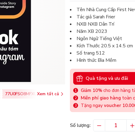
Tên Nhà Cung Cấp First New
Tác giả Sarah Frier
NXB NXB Dân Trí
Năm XB 2023
Ngôn Ngữ Tiếng Việt
Kích Thước 20.5 x 14.5 cm
Số trang 512
Hình thức Bìa Mềm
Quà tặng và ưu đãi
Giảm 10%
cho đơn hàng từ
77U0FSO8MFXU
Xem tất cả
Miễn phí giao hàng
toàn q
Tặng ngay
voucher 10.0
Số lượng: