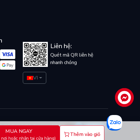
n
Liên hệ:
Quét mã QR liên hệ
nhanh chóng
VI
Liên hệ
ở: Số 5 ngõ Dã Tương, phố Dã
MUA NGAY
Thêm vào giỏ
 nơi hoặc nhận tại cửa hàng)