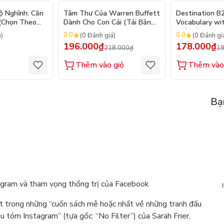
- 10%
ộ Nghĩnh: Căn
Tâm Thư Của Warren Buffett
Destination B
 (Chọn Theo
Dành Cho Con Cái (Tái Bản
Vocabulary wi
250 Sticker
2026)
(Tái Bản 2025)
0.0
0.0
á)
(0 Đánh giá)
(0 Đánh gi
196.000₫
178.000₫
218.000₫
19
Thêm vào giỏ
Thêm vào
Bạ
tagram và tham vọng thống trị của Facebook
ột trong những “cuốn sách mê hoặc nhất về những tranh đấu
 tóm Instagram” (tựa gốc: “No Filter”) của Sarah Frier,