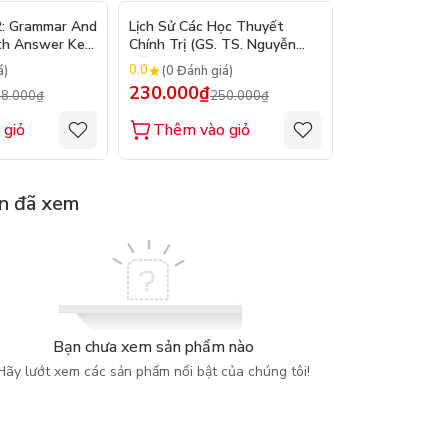
- 10%
- 8%
2: Grammar And
Lịch Sử Các Học Thuyết
Nhập Môn Du L
th Answer Key
Chính Trị (GS. TS. Nguyễn
Trần Đức Than
Đăng Dung)
2026
0.0
0.0
á)
(0 Đánh giá)
(0 Đánh gi
230.000₫
160.000₫
8.000₫
250.000₫
1
 giỏ
Thêm vào giỏ
Thêm vào
n đã xem
Bạn chưa xem sản phẩm nào
Hãy lướt xem các sản phẩm nổi bật của chúng tôi!