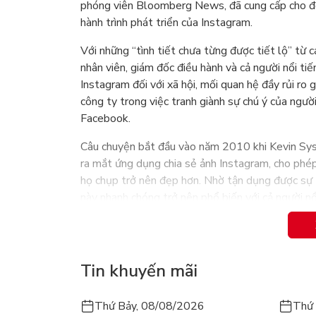
phóng viên Bloomberg News, đã cung cấp cho độ
hành trình phát triển của Instagram.
Với những “tình tiết chưa từng được tiết lộ” từ 
nhân viên, giám đốc điều hành và cả người nổi ti
Instagram đối với xã hội, mối quan hệ đầy rủi ro 
công ty trong việc tranh giành sự chú ý của ngư
Facebook.
Câu chuyện bắt đầu vào năm 2010 khi Kevin Systr
ra mắt ứng dụng chia sẻ ảnh Instagram, cho phé
họ chụp trở nên đẹp hơn. Nhờ tận dụng được sự 
này nhanh chóng trở nên phổ biến với cả người nổ
Bước ngoặt xảy đến khi Instagram được Facebook 
nghệ vào năm 2012. Kể từ đó, Instagram đã khô
người dùng, cải thiện các tính năng giúp nâng c
Tin khuyến mãi
Nhưng cũng từ đó, cuộc đấu tranh với “công ty mẹ
người dùng đã kéo dài dai dẳng, cuối cùng kết thú
Thứ Bảy, 08/08/2026
Thứ 