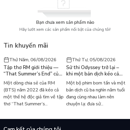
Bạn chưa xem sản phẩm nào
Hãy lướt xem các sản phẩm nổi bật của chúng tôi!
Tin khuyến mãi
Thứ Năm, 06/08/2026
Thứ Tư, 05/08/2026
Tập thơ RM giới thiệu —
Sử thi Odyssey trở lại –
“That Summer’s End” của
khi một bản dịch kéo cả
Lee Seong-bok ra mắt bản
thế giới về với văn học
Một dòng chia sẻ của RM
Một bộ phim bom tấn và một
tiếng Anh sau 4 năm gây
kinh điển
(BTS) năm 2022 đã kéo cả
bản dịch cũ ba nghìn năm tuổi
sốt
một thế hệ độc giả tìm về tập
đang cùng nhau làm nên
thơ “That Summer’s...
chuyện lạ: đưa sử...
Cam kết của chúng tôi