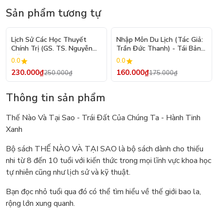
Sản phẩm tương tự
- 8%
- 9%
Lịch Sử Các Học Thuyết
Nhập Môn Du Lịch (Tác Giả:
Chính Trị (GS. TS. Nguyễn
Trần Đức Thanh) - Tái Bản
Đăng Dung)
2026
0.0
0.0
230.000₫
160.000₫
250.000₫
175.000₫
Thông tin sản phẩm
Thế Nào Và Tại Sao - Trái Đất Của Chúng Ta - Hành Tinh
Xanh
Bộ sách THẾ NÀO VÀ TẠI SAO là bộ sách dành cho thiếu
nhi từ 8 đến 10 tuổi với kiến thức trong mọi lĩnh vực khoa học
tự nhiên cũng như lịch sử và kỹ thuật.
Bạn đọc nhỏ tuổi qua đó có thể tìm hiểu về thế giới bao la,
rộng lớn xung quanh.