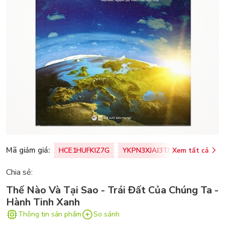
Mã giảm giá:
HCE1HUFKIZ7G
YKPN3XJAJ3TJ
Xem tất cả
77U0FSO8M
Chia sẻ:
Thế Nào Và Tại Sao - Trái Đất Của Chúng Ta -
Hành Tinh Xanh
Thông tin sản phẩm
So sánh