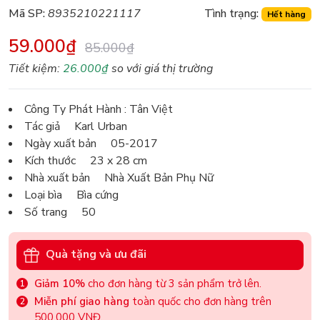
Mã SP:
8935210221117
Tình trạng:
Hết hàng
59.000₫
85.000₫
Tiết kiệm:
26.000₫
so với giá thị trường
Công Ty Phát Hành : Tân Việt
Tác giả Karl Urban
Ngày xuất bản 05-2017
Kích thước 23 x 28 cm
Nhà xuất bản Nhà Xuất Bản Phụ Nữ
Loại bìa Bìa cứng
Số trang 50
Quà tặng và ưu đãi
Giảm 10%
cho đơn hàng từ 3 sản phẩm trở lên.
Miễn phí giao hàng
toàn quốc cho đơn hàng trên
500.000 VNĐ.