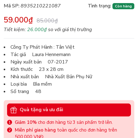
Mã SP:
8935210221087
Tình trạng:
Còn hàng
59.000₫
85.000₫
Tiết kiệm:
26.000₫
so với giá thị trường
Công Ty Phát Hành : Tân Việt
Tác giả Laura Hennemann
Ngày xuất bản 07-2017
Kích thước 23 x 28 cm
Nhà xuất bản Nhà Xuất Bản Phụ Nữ
Loại bìa Bìa mềm
Số trang 48
Quà tặng và ưu đãi
Giảm 10%
cho đơn hàng từ 3 sản phẩm trở lên.
Miễn phí giao hàng
toàn quốc cho đơn hàng trên
500.000 VNĐ.