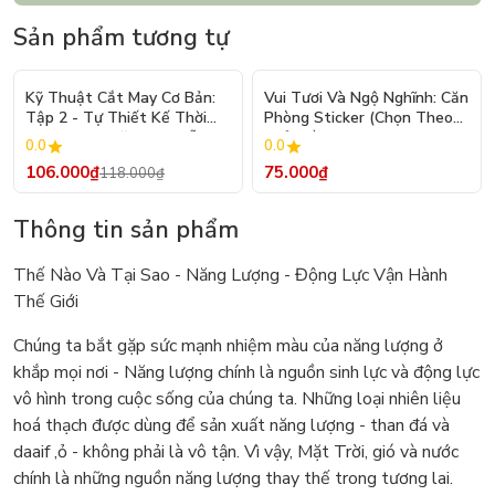
Sản phẩm tương tự
- 10%
Kỹ Thuật Cắt May Cơ Bản:
Vui Tươi Và Ngộ Nghĩnh: Căn
Tập 2 - Tự Thiết Kế Thời
Phòng Sticker (Chọn Theo
Trang Nam Nữ - Tạo Mẫu
Chủ Đề) - Hơn 250 Sticker
0.0
0.0
Rập - Kỹ Thuật Nhảy Size
106.000₫
75.000₫
118.000₫
Thông tin sản phẩm
Thế Nào Và Tại Sao - Năng Lượng - Động Lực Vận Hành
Thế Giới
Chúng ta bắt gặp sức mạnh nhiệm màu của năng lượng ở
khắp mọi nơi - Năng lượng chính là nguồn sinh lực và động lực
vô hình trong cuộc sống của chúng ta. Những loại nhiên liệu
hoá thạch được dùng để sản xuất năng lượng - than đá và
daaif ,ỏ - không phải là vô tận. Vì vậy, Mặt Trời, gió và nước
chính là những nguồn năng lượng thay thế trong tương lai.