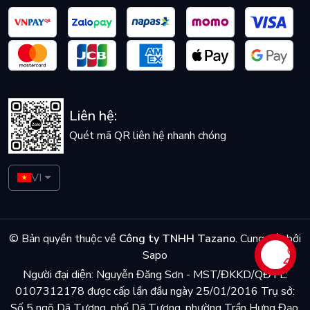
Liên hệ:
Quét mã QR liên hệ nhanh chóng
VI
© Bản quyền thuộc về
Công ty TNHH Tazano
.
Cung cấp bởi
Sapo
Liên hệ
Người đại diện: Nguyễn Đăng Sơn - MST/ĐKKD/QĐTL:
0107312178 được cấp lần đầu ngày 25/01/2016 Trụ sở:
Số 5 ngõ Dã Tương, phố Dã Tượng, phường Trần Hưng Đạo,