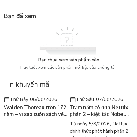
...
Bạn đã xem
Bạn chưa xem sản phẩm nào
Hãy lướt xem các sản phẩm nổi bật của chúng tôi!
Tin khuyến mãi
Thứ Bảy, 08/08/2026
Thứ Sáu, 07/08/2026
Walden Thoreau tròn 172
Trăm năm cô đơn Netflix
năm – vì sao cuốn sách về
phần 2 – kiệt tác Nobel
hai năm sống trong rừng
trở lại màn ảnh, dòng
Từ ngày 5/8/2026, Netflix
vẫn chữa lành người đọc
người tìm đọc lại García
chính thức phát hành phần 2
hôm nay
Márquez