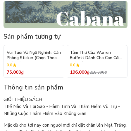
Sản phẩm tương tự
- 10%
Vui Tươi Và Ngộ Nghĩnh: Căn
Tâm Thư Của Warren
Phòng Sticker (Chọn Theo
Buffett Dành Cho Con Cái
Chủ Đề) - Hơn 250 Sticker
(Tái Bản 2026)
0.0
0.0
75.000₫
196.000₫
218.000₫
Thông tin sản phẩm
GIỚI THIỆU SÁCH
Thế Nào Và Tại Sao - Hành Tinh Và Thám Hiểm Vũ Trụ -
Những Cuộc Thám Hiểm Vào Không Gian
Mặc dù cho tới nay con người mới chỉ đặt chân lên Mặt Trăng,