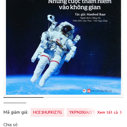
Mã giảm giá:
HCE1HUFKIZ7G
YKPN3XJAJ3TJ
Xem tất cả
77U0FSO8M
Chia sẻ: