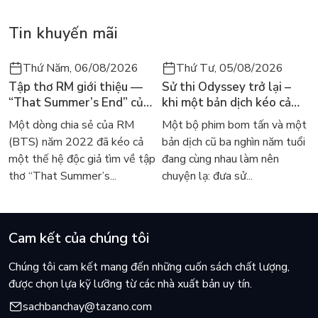
Tin khuyến mãi
Thứ Năm, 06/08/2026
Thứ Tư, 05/08/2026
Tập thơ RM giới thiệu —
Sử thi Odyssey trở lại –
“That Summer’s End” của
khi một bản dịch kéo cả
Lee Seong-bok ra mắt bản
thế giới về với văn học
Một dòng chia sẻ của RM
Một bộ phim bom tấn và một
tiếng Anh sau 4 năm gây
kinh điển
(BTS) năm 2022 đã kéo cả
bản dịch cũ ba nghìn năm tuổi
sốt
một thế hệ độc giả tìm về tập
đang cùng nhau làm nên
thơ “That Summer’s...
chuyện lạ: đưa sử...
Cam kết của chúng tôi
Chúng tôi cam kết mang đến những cuốn sách chất lượng,
được chọn lựa kỹ lưỡng từ các nhà xuất bản uy tín.
sachbanchay@tazano.com