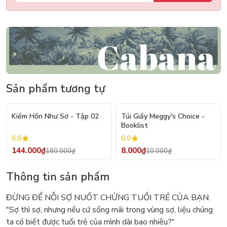
Sản phẩm tương tự
- 20%
- 20%
Kiếm Hồn Như Sơ - Tập 02
Túi Giấy Meggy's Choice -
Booklist
0.0
0.0
144.000₫
8.000₫
180.000₫
10.000₫
Thông tin sản phẩm
ĐỪNG ĐỂ NỖI SỢ NUỐT CHỬNG TUỔI TRẺ CỦA BẠN.
"Sợ thì sợ, nhưng nếu cứ sống mãi trong vùng sợ, liệu chúng
ta có biết được tuổi trẻ của mình dài bao nhiêu?"