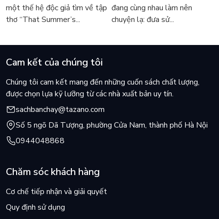
sốt
lô lên và đi ngay lập tức.
một thế hệ độc giả tìm về tập
đang cùng nhau làm nên
Mùa hè này, hy vọng, cầm "Thế giới rộng lớn, đừng đi một
thơ “That Summer’s...
chuyện lạ: đưa sử...
mình" trên tay, chúng ta sẽ không còn sợ hãi nữa, không còn
sống trong thế giới chật chội của riêng mình, không còn chần
chừ mà tiến về phía trước, mở cánh cửa rộng lớn và khám phá
Cam kết của chúng tôi
những điều tuyệt vời nhất để tuổi trẻ này, không vô nghĩa mà
trôi đi !
Chúng tôi cam kết mang đến những cuốn sách chất lượng,
được chọn lựa kỹ lưỡng từ các nhà xuất bản uy tín.
sachbanchay@tazano.com
Số 5 ngõ Dã Tượng, phường Cửa Nam, thành phố Hà Nội
0944048868
Chăm sóc khách hàng
Cơ chế tiếp nhận và giải quyết
Quy định sử dụng