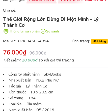
Chia sẻ:
Thế Giới Rộng Lớn Đừng Đi Một Mình - Lý
Thành Cơ
Thông tin sản phẩm
So sánh
Mã SP:
9786045664094
Tình trạng:
Hết hàng
76.000₫
96.000₫
Tiết kiệm:
20.000₫
so với giá thị trường
Công ty phát hành SkyBooks
Nhà xuất bản NXB Phụ Nữ
Tác giả Lý Thành Cơ
Kích thước 13 x 20.5 cm
Số trang 184
Loại bìa Bìa mềm
Năm xuất bản 05 / 2019