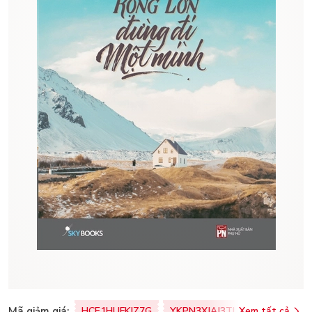
Mã giảm giá:
HCE1HUFKIZ7G
YKPN3XJAJ3TJ
Xem tất cả
77U0FSO8M