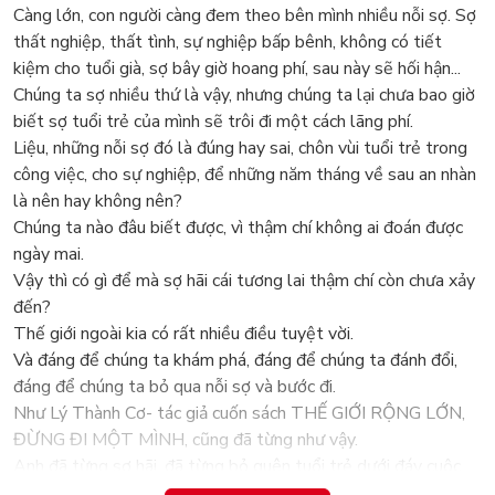
Càng lớn, con người càng đem theo bên mình nhiều nỗi sợ. Sợ
thất nghiệp, thất tình, sự nghiệp bấp bênh, không có tiết
kiệm cho tuổi già, sợ bây giờ hoang phí, sau này sẽ hối hận...
Chúng ta sợ nhiều thứ là vậy, nhưng chúng ta lại chưa bao giờ
biết sợ tuổi trẻ của mình sẽ trôi đi một cách lãng phí.
Liệu, những nỗi sợ đó là đúng hay sai, chôn vùi tuổi trẻ trong
công việc, cho sự nghiệp, để những năm tháng về sau an nhàn
là nên hay không nên?
Chúng ta nào đâu biết được, vì thậm chí không ai đoán được
ngày mai.
Vậy thì có gì để mà sợ hãi cái tương lai thậm chí còn chưa xảy
đến?
Thế giới ngoài kia có rất nhiều điều tuyệt vời.
Và đáng để chúng ta khám phá, đáng để chúng ta đánh đổi,
đáng để chúng ta bỏ qua nỗi sợ và bước đi.
Như Lý Thành Cơ- tác giả cuốn sách THẾ GIỚI RỘNG LỚN,
ĐỪNG ĐI MỘT MÌNH, cũng đã từng như vậy.
Anh đã từng sợ hãi, đã từng bỏ quên tuổi trẻ dưới đáy cuộc
sống, đã từng là con người chỉ biết tới công việc và sống