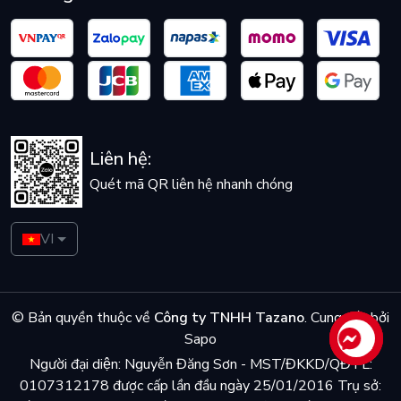
Liên hệ:
Quét mã QR liên hệ nhanh chóng
VI
© Bản quyền thuộc về
Công ty TNHH Tazano
.
Cung cấp bởi
Sapo
Liên hệ
Người đại diện: Nguyễn Đăng Sơn - MST/ĐKKD/QĐTL:
0107312178 được cấp lần đầu ngày 25/01/2016 Trụ sở: