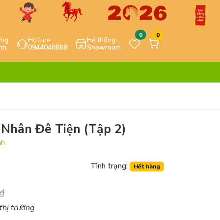
0
0
ựng
Hotline
Hệ thống
nh
0944048868
Showroom
 Nhân Đê Tiện (Tập 2)
nh
Tình trạng:
Hết hàng
₫
 thị trường