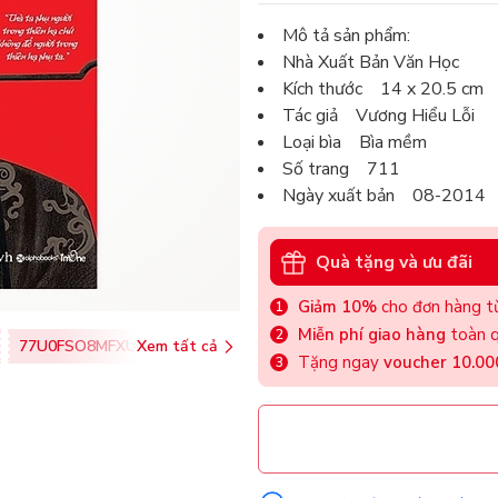
Mô tả sản phẩm:
Nhà Xuất Bản Văn Học
Kích thước 14 x 20.5 cm
Tác giả Vương Hiểu Lỗi
Loại bìa Bìa mềm
Số trang 711
Ngày xuất bản 08-2014
Quà tặng và ưu đãi
Giảm 10%
cho đơn hàng từ
Miễn phí giao hàng
toàn q
77U0FSO8MFXU
Xem tất cả
Tặng ngay
voucher 10.0