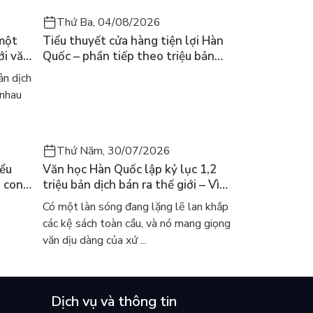
Thứ Ba, 04/08/2026
 một
Tiểu thuyết cửa hàng tiện lợi Hàn
ới văn
Quốc – phần tiếp theo triệu bản
của Kim Ho-yeon ra thế giới
n dịch
 nhau
Thứ Năm, 30/07/2026
iểu
Văn học Hàn Quốc lập kỷ lục 1,2
a con
triệu bản dịch bán ra thế giới – Vì
 khóc
sao cả thế giới đang đọc sách Hàn?
Có một làn sóng đang lặng lẽ lan khắp
các kệ sách toàn cầu, và nó mang giọng
văn dịu dàng của xứ ...
Dịch vụ và thông tin