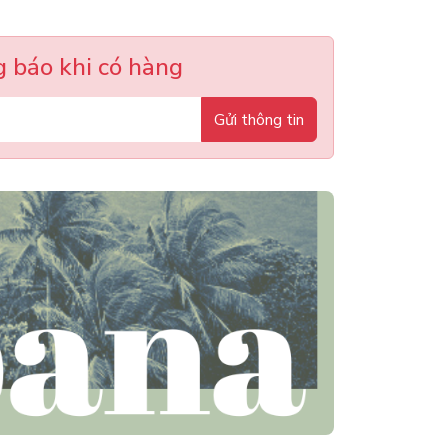
 báo khi có hàng
Gửi thông tin