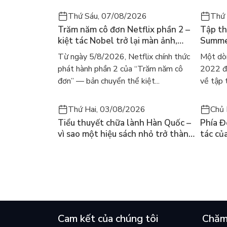
Thứ Sáu, 07/08/2026
Thứ
Trăm năm cô đơn Netflix phần 2 –
Tập th
kiệt tác Nobel trở lại màn ảnh,
Summer
dòng người tìm đọc lại García
ra mắt
Từ ngày 5/8/2026, Netflix chính thức
Một dò
Márquez
gây số
phát hành phần 2 của “Trăm năm cô
2022 đã
đơn” — bản chuyển thể kiệt...
về tập 
Thứ Hai, 03/08/2026
Chủ 
Tiểu thuyết chữa lành Hàn Quốc –
Phía Đ
vì sao một hiệu sách nhỏ trở thành
tác củ
cuốn bán chạy nhất thế giới?
và câu
chọn đ
Cam kết của chúng tôi
Chăm