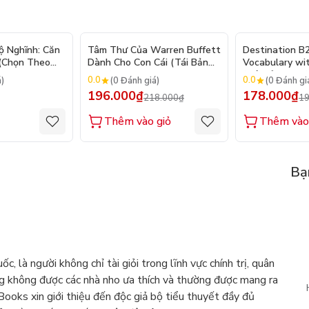
- 10%
ộ Nghĩnh: Căn
Tâm Thư Của Warren Buffett
Destination B
 (Chọn Theo
Dành Cho Con Cái (Tái Bản
Vocabulary wi
250 Sticker
2026)
(Tái Bản 2025)
0.0
0.0
á)
(0 Đánh giá)
(0 Đánh gi
196.000₫
178.000₫
218.000₫
19
Thêm vào giỏ
Thêm vào
Bạ
, là người không chỉ tài giỏi trong lĩnh vực chính trị, quân
ông không được các nhà nho ưa thích và thường được mang ra
 Books xin giới thiệu đến độc giả bộ tiểu thuyết đầy đủ