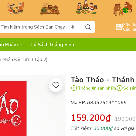
Xây d
Cấu hì
ản Phẩm
Tủ Sách Giáng Sinh
 Nhân Đê Tiện (Tập 2)
Tào Tháo - Thánh
Thông tin sản phẩm
So sá
Mã SP:
8935251411065
159.200₫
199.000
Tiết kiệm:
39.800₫
so với giá