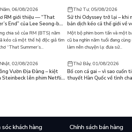
 Năm, 06/08/2026
Thứ Tư, 05/08/2026
ơ RM giới thiệu — “That
Sử thi Odyssey trở lại – khi
’s End” của Lee Seong-bok
bản dịch kéo cả thế giới về v
 bản tiếng Anh sau 4 năm
học kinh điển
ng chia sẻ của RM (BTS) năm
Một bộ phim bom tấn và một bả
t
 kéo cả một thế hệ độc giả tìm
cũ ba nghìn năm tuổi đang cùng
thơ “That Summer’s...
làm nên chuyện lạ: đưa sử...
Nhật, 02/08/2026
Thứ Bảy, 01/08/2026
ông Vườn Địa Đàng – kiệt
Bố con cá gai – vì sao cuốn t
a Steinbeck lên phim Netflix
thuyết Hàn Quốc về tình ch
 hỏi “con người có quyền
lại khiến cả mạng xã hội bật
iều thiện?”
mùa hè này
 sóc khách hàng
Chính sách bán hàng