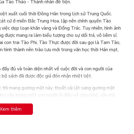
của Tào Tháo - Thánh nhân đê tiện.
kiệt xuất cuối thời Đông Hán trong lịch sử Trung Quốc.
cát cứ ở miền Bắc Trung Hoa, lập nên chính quyền Tào
việc dẹp loạn khăn vàng và Đổng Trác. Tuy nhiên, hình ảnh
g được mang ra làm biểu tượng cho sự dối trá, vô liêm sỉ.
i con trai Tào Phi, Tào Thực được đời sau gọi là Tam Tào,
m hình thành nên trào lưu mới trong văn học thời Hán mạt,
đầy đủ và toàn diện nhất về cuộc đời và con người của
bộ sách đã được độc giả đón nhận nhiệt liệt.
úc thì mang gương mặt này, thoắt cái lật sang gương mặt
như vậy trong một con người là điều vô cùng khó, vậy mà
. Dường như con người Tào Tháo là tổng hòa của mọi mâu
Xem thêm
ên hạ chứ không để người trong thiên hạ phụ ta"..