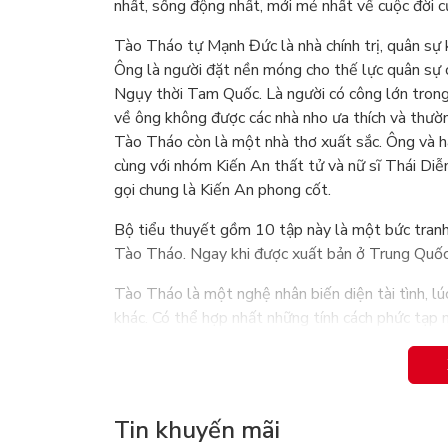
nhất, sống động nhất, mới mẻ nhất về cuộc đời 
Tào Tháo tự Mạnh Đức là nhà chính trị, quân sự 
Ông là người đặt nền móng cho thế lực quân sự 
Ngụy thời Tam Quốc. Là người có công lớn trong 
về ông không được các nhà nho ưa thích và thườn
Tào Tháo còn là một nhà thơ xuất sắc. Ông và ha
cùng với nhóm Kiến An thất tử và nữ sĩ Thái Diễ
gọi chung là Kiến An phong cốt.
Bộ tiểu thuyết gồm 10 tập này là một bức tranh 
Tào Tháo. Ngay khi được xuất bản ở Trung Quốc 
Tào Tháo là một nghệ nhân biến diện tài tình, l
khác. Có thể hợp nhất những tính cách phức tạp 
tất cả những phức hợp ấy đều hiện diện nơi ông
thuẫn trên thế gian. "Thà ta phụ người trong thi
Tin khuyến mãi