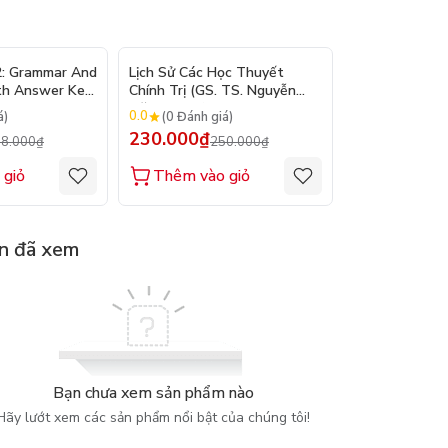
- 10%
- 8%
2: Grammar And
Lịch Sử Các Học Thuyết
Nhập Môn Du L
th Answer Key
Chính Trị (GS. TS. Nguyễn
Trần Đức Than
Đăng Dung)
2026
0.0
0.0
á)
(0 Đánh giá)
(0 Đánh gi
230.000₫
160.000₫
8.000₫
250.000₫
1
 giỏ
Thêm vào giỏ
Thêm vào
n đã xem
Bạn chưa xem sản phẩm nào
Hãy lướt xem các sản phẩm nổi bật của chúng tôi!