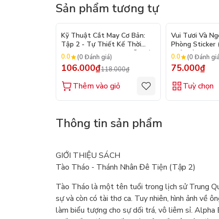
Sản phẩm tương tự
- 10%
Kỹ Thuật Cắt May Cơ Bản:
Vui Tươi Và Ng
Tập 2 - Tự Thiết Kế Thời
Phòng Sticker
Trang Nam Nữ - Tạo Mẫu Rập
Chủ Đề) - Hơn 
0.0
0.0
(0 Đánh giá)
(0 Đánh gi
- Kỹ Thuật Nhảy Size
106.000₫
75.000₫
118.000₫
Thêm vào giỏ
Tuỳ chọn
Thông tin sản phẩm
GIỚI THIỆU SÁCH
Tào Tháo - Thánh Nhân Đê Tiện (Tập 2)
Tào Tháo là một tên tuổi trong lịch sử Trung Quốc
sự và còn có tài thơ ca. Tuy nhiên, hình ảnh về 
làm biểu tượng cho sự dối trá, vô liêm sỉ. Alpha