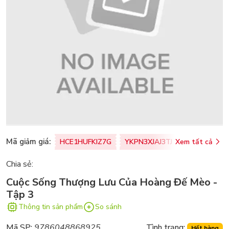
Mã giảm giá:
HCE1HUFKIZ7G
YKPN3XJAJ3TJ
Xem tất cả
77U0FSO8M
Chia sẻ:
Cuộc Sống Thượng Lưu Của Hoàng Đế Mèo -
Tập 3
Thông tin sản phẩm
So sánh
Mã SP:
9786048868925
Tình trạng:
Hết hàng