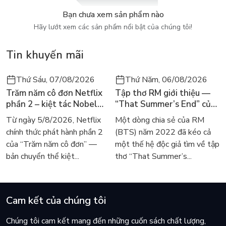
Bạn sẽ thấy chính cuộc sống của mình trong những khung vẽ
Bạn chưa xem sản phẩm nào
đáng yêu của Bạch Trà. Một con mèo béo ị với khuôn mặt cau
Hãy lướt xem các sản phẩm nổi bật của chúng tôi!
có khó ở đang hờn cả thế giới. Những khoảnh khắc đầy yêu
thương lắng đọng sau những lần cãi nhau chí chóe bất hòa,
Tin khuyến mãi
ghét thì ghét vậy thôi, Hoàng Thượng vẫn là số một!
Một cuốn sách đáng yêu cho những tín đồ yêu mèo và cho tất
Thứ Sáu, 07/08/2026
Thứ Năm, 06/08/2026
cả những con sen đang ngày đêm phục tùng lũ đầy lông ngạo
Trăm năm cô đơn Netflix
Tập thơ RM giới thiệu —
mạn.
phần 2 – kiệt tác Nobel
“That Summer’s End” của
trở lại màn ảnh, dòng
Lee Seong-bok ra mắt bản
Từ ngày 5/8/2026, Netflix
Một dòng chia sẻ của RM
người tìm đọc lại García
tiếng Anh sau 4 năm gây
chính thức phát hành phần 2
(BTS) năm 2022 đã kéo cả
Márquez
sốt
của “Trăm năm cô đơn” —
một thế hệ độc giả tìm về tập
bản chuyển thể kiệt...
thơ “That Summer’s...
Cam kết của chúng tôi
Chúng tôi cam kết mang đến những cuốn sách chất lượng,