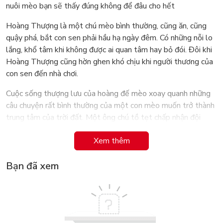
nuôi mèo bạn sẽ thấy đúng không để đâu cho hết
Hoàng Thượng là một chú mèo bình thường, cũng ăn, cũng
quậy phá, bắt con sen phải hầu hạ ngày đêm. Có những nỗi lo
lắng, khổ tâm khi không được ai quan tâm hay bỏ đói. Đôi khi
Hoàng Thượng cũng hờn ghen khó chịu khi người thương của
con sen đến nhà chơi.
Cuộc sống thượng lưu của hoàng đế mèo xoay quanh những
câu chuyện rất bình thường của một con mèo muốn trở thành
trung tâm của trời đất. Một ông chú tồ tẹt chấp nhận đội
ngược Hoàng Thượng lên đầu để sống hạnh phúc xóa tan
Xem thêm
những tháng ngày xoay vòng tẻ nhạt.
Cuộc đời vương giả của chú mèo đã thu hút được hàng nghìn
Bạn đã xem
lượt yêu thích,theo dõi trên weibo. Các fan liên tục mèo nhèo
truyện mới khiến tác giả Bạch Trà vẽ mỏi tay không kịp. Cuốn
truyện đã công phá thế giới với 40 triệu bản in bán hết veo.
Sức hấp dẫn của của Hoàng Thượng thật kinh khủng!