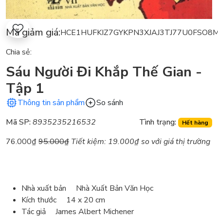
Mã giảm giá:
HCE1HUFKIZ7G
YKPN3XJAJ3TJ
77U0FSO8
Chia sẻ:
Sáu Người Đi Khắp Thế Gian -
Tập 1
Thông tin sản phẩm
So sánh
Mã SP:
8935235216532
Tình trạng:
Hết hàng
76.000₫
95.000₫
Tiết kiệm:
19.000₫
so với giá thị trường
Nhà xuất bản Nhà Xuất Bản Văn Học
Kích thước 14 x 20 cm
Tác giả James Albert Michener