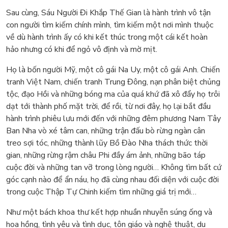
Sau cùng, Sáu Người Đi Khắp Thế Gian là hành trình vô tận
con người tìm kiếm chính mình, tìm kiếm một nơi mình thuộc
về dù hành trình ấy có khi kết thúc trong một cái kết hoàn
hảo nhưng có khi để ngỏ vô định và mờ mịt.
Họ là bốn người Mỹ, một cô gái Na Uy, một cô gái Anh. Chiến
tranh Việt Nam, chiến tranh Trung Đông, nạn phân biệt chủng
tộc, đạo Hồi và những bóng ma của quá khứ đã xô đẩy họ trôi
dạt tới thành phố mặt trời, để rồi, từ nơi đây, họ lại bắt đầu
hành trình phiêu lưu mới đến với những đêm phương Nam Tây
Ban Nha vò xé tâm can, những trận đấu bò rừng ngàn cân
treo sợi tóc, những thành lũy Bồ Đào Nha thách thức thời
gian, những rừng rậm châu Phi đầy ám ảnh, những bão táp
cuộc đời và những tan vỡ trong lòng người… Không tìm bất cứ
góc cạnh nào để ẩn náu, họ đã cùng nhau đối diện với cuộc đời
trong cuộc Thập Tự Chinh kiếm tìm những giá trị mới…
Như một bách khoa thư kết hợp nhuần nhuyễn súng ống và
hoa hồng, tình yêu và tình dục, tôn giáo và nghệ thuật, du