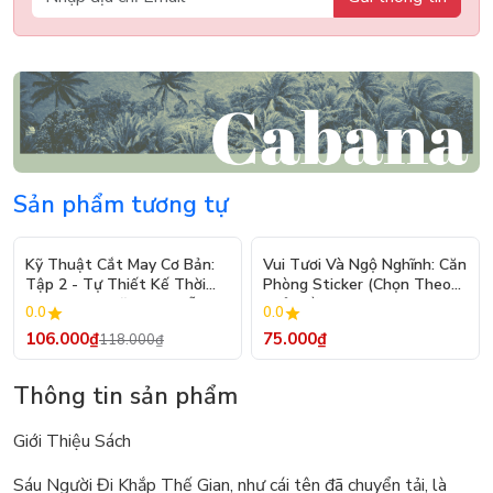
Sản phẩm tương tự
- 10%
Kỹ Thuật Cắt May Cơ Bản:
Vui Tươi Và Ngộ Nghĩnh: Căn
Tập 2 - Tự Thiết Kế Thời
Phòng Sticker (Chọn Theo
Trang Nam Nữ - Tạo Mẫu
Chủ Đề) - Hơn 250 Sticker
0.0
0.0
Rập - Kỹ Thuật Nhảy Size
106.000₫
75.000₫
118.000₫
Thông tin sản phẩm
Giới Thiệu Sách
Sáu Người Đi Khắp Thế Gian, như cái tên đã chuyển tải, là