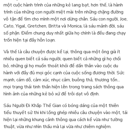
một cuộc hành trình của những kẻ lang bạt, hơn thế, là hành
trình của những con người miệt mài trên những chặng đường
vô tận để tìm cho mình một nơi dừng chân. Sáu con người, Joe,
Cato, Yigal, Gretchen, Britta và Monica, là sáu mảnh đời, sáu
số phận. Điểm chung duy nhất giữa họ chính là đều đang chạy
trốn hiện tại đầy hỗn loạn.
Và thế là câu chuyện được kể lại, thông qua một ông già ít
nhiều quen biết cả sáu người, quen biết cả những gì họ chối
bỏ, những gì họ muốn thoát khỏi để dấn thân vào cuộc du
hành với đầy đủ mọi góc cạnh của cuộc sống đương thời. Sức
mạnh, cám dỗ, cảm xúc, nhục cảm, buông thả, thương tổn...
mọi trạng thái tinh thần hiện lên trong trang sách thông qua
hình ảnh của những kẻ bỏ xứ để trôi dạt vô định.
Sáu Người Đi Khắp Thế Gian có bóng dáng của một thiên
tiểu thuyết sử thi khi lồng ghép nhiều câu chuyện vào một, tái
hiện lại những khung cảnh thông qua cách kể vừa như tường
thuật, vừa như nhìn thấu mà lại vừa như chiêm nghiệm.