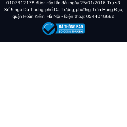
0107312178 được cấp lần đầu ngày 25/01/2016 Trụ sở:
Số 5 ngõ Dã Tương, phố Dã Tượng, phường Trần Hưng Đạo,
quận Hoàn Kiếm, Hà Nội - Điện thoại: 0944048868