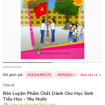
Mã giảm giá:
HCE1HUFKIZ7G
YKPN3XJAJ3TJ
Xem tất cả
77U0FSO8M
Chia sẻ:
Rèn Luyện Phẩm Chất Dành Cho Học Sinh
Tiểu Học - Yêu Nước
Thông tin sản phẩm
So sánh