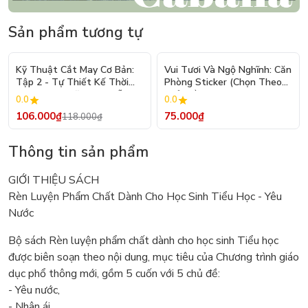
Sản phẩm tương tự
- 10%
Kỹ Thuật Cắt May Cơ Bản:
Vui Tươi Và Ngộ Nghĩnh: Căn
Tập 2 - Tự Thiết Kế Thời
Phòng Sticker (Chọn Theo
Trang Nam Nữ - Tạo Mẫu
Chủ Đề) - Hơn 250 Sticker
0.0
0.0
Rập - Kỹ Thuật Nhảy Size
106.000₫
75.000₫
118.000₫
Thông tin sản phẩm
GIỚI THIỆU SÁCH
Rèn Luyện Phẩm Chất Dành Cho Học Sinh Tiểu Học - Yêu
Nước
Bộ sách Rèn luyện phẩm chất dành cho học sinh Tiểu học
được biên soạn theo nội dung, mục tiêu của Chương trình giáo
dục phổ thông mới, gồm 5 cuốn với 5 chủ đề:
- Yêu nước,
- Nhân ái,