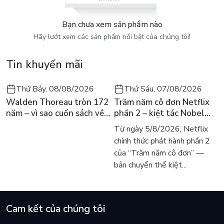
Bạn chưa xem sản phẩm nào
Hãy lướt xem các sản phẩm nổi bật của chúng tôi!
Tin khuyến mãi
Thứ Bảy, 08/08/2026
Thứ Sáu, 07/08/2026
Walden Thoreau tròn 172
Trăm năm cô đơn Netflix
năm – vì sao cuốn sách về
phần 2 – kiệt tác Nobel
hai năm sống trong rừng
trở lại màn ảnh, dòng
Từ ngày 5/8/2026, Netflix
vẫn chữa lành người đọc
người tìm đọc lại García
chính thức phát hành phần 2
hôm nay
Márquez
của “Trăm năm cô đơn” —
bản chuyển thể kiệt...
Cam kết của chúng tôi