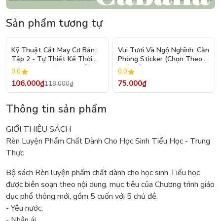
Sản phẩm tương tự
- 10%
Kỹ Thuật Cắt May Cơ Bản:
Vui Tươi Và Ngộ Nghĩnh: Căn
Tập 2 - Tự Thiết Kế Thời
Phòng Sticker (Chọn Theo
Trang Nam Nữ - Tạo Mẫu
Chủ Đề) - Hơn 250 Sticker
0.0
0.0
Rập - Kỹ Thuật Nhảy Size
106.000₫
75.000₫
118.000₫
Thông tin sản phẩm
GIỚI THIỆU SÁCH
Rèn Luyện Phẩm Chất Dành Cho Học Sinh Tiểu Học - Trung
Thực
Bộ sách Rèn luyện phẩm chất dành cho học sinh Tiểu học
được biên soạn theo nội dung, mục tiêu của Chương trình giáo
dục phổ thông mới, gồm 5 cuốn với 5 chủ đề:
- Yêu nước,
- Nhân ái,