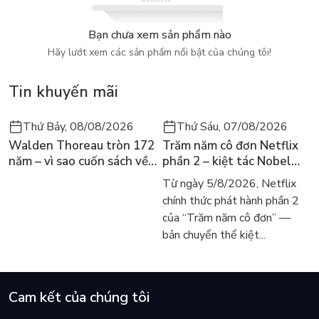
Bạn chưa xem sản phẩm nào
Hãy lướt xem các sản phẩm nổi bật của chúng tôi!
Tin khuyến mãi
Thứ Bảy, 08/08/2026
Thứ Sáu, 07/08/2026
Walden Thoreau tròn 172
Trăm năm cô đơn Netflix
năm – vì sao cuốn sách về
phần 2 – kiệt tác Nobel
hai năm sống trong rừng
trở lại màn ảnh, dòng
Từ ngày 5/8/2026, Netflix
vẫn chữa lành người đọc
người tìm đọc lại García
chính thức phát hành phần 2
hôm nay
Márquez
của “Trăm năm cô đơn” —
bản chuyển thể kiệt...
Cam kết của chúng tôi