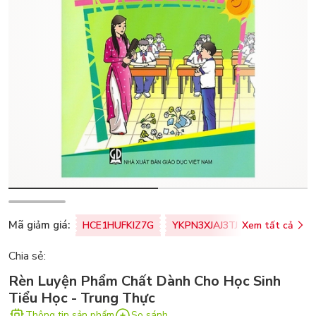
Mã giảm giá:
HCE1HUFKIZ7G
YKPN3XJAJ3TJ
Xem tất cả
77U0FSO8M
Chia sẻ:
Rèn Luyện Phẩm Chất Dành Cho Học Sinh
Tiểu Học - Trung Thực
Thông tin sản phẩm
So sánh